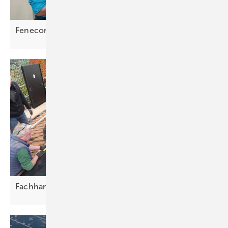
Fenecon: „Wir gewinnen massiv
Marktanteile“
Fachhandwerker als Partner von
Selbstbauern