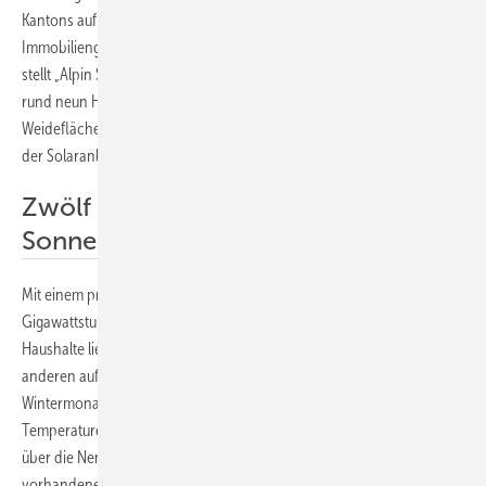
Kantons auf dem Gelände, das der Genossame Schwyz, einer
Immobiliengenossenschaft mit Sitz in Ibach, gehört. Für die Anlage
stellt „Alpin Solar Ybrig“ stellt die Genossenschaft eine Fläche von
rund neun Hektar bereit. Dabei handelt es sich um eine bestehende
Weidefläche südliche von Oberiberg. Die Fläche soll nach dem Bau
der Solaranlage weiter alpwirtschaftlich nutzbar bleiben.
Zwölf Gigawattstunden
Sonnenstrom von der Alp
Mit einem prognostizierten Ertrag von mehr als zwölf
Gigawattstunden wird der alpine Solarpark Strom für mehr als 2.600
Haushalte liefern. Diesen hohen Ertrag erreicht die Anlage unter
anderen aufgrund seiner Lage in den Alpen, wo auch in den kalten
Wintermonaten viel Sonne scheint. Dazu kommen noch die niedrigen
Temperaturen, wodurch die tatsächliche Leistung der Solarmodule
über die Nennleistung ansteigt. Der produzierte Strom wird in das
vorhandene Verteilnetz der EWS eingespeist.