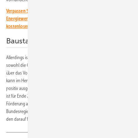
Verpassen Sie keine wichtige Information rund um die solare
Energiewende! Abonnieren Sie dazu einfach unseren
kostenlosen Newsletter.
Baustart für 2024 geplant
Allerdings ist das Projekt noch nicht in trockenen Tüchern. Denn
sowohl die Gemeinde als auch die Genossame Schwyz muss noch
über das Vorhaben abstimmen. Der eigentliche Bau des Solarparks
kann im Herbst 2024 beginnen, wenn das Abstimmungsergebnis
positiv ausgefallen ist. Die Inbetriebnahme des ersten Teilabschnittes
ist für Ende 2025 geplant, damit Axpo für den Generator die
Förderung aus der Winterstromoffensive der Schweizer
Bundesregierung bekommt. Die weiteren Anlagenteile werden dann in
den darauf folgenden Jahren ans Netz gehen. (su)