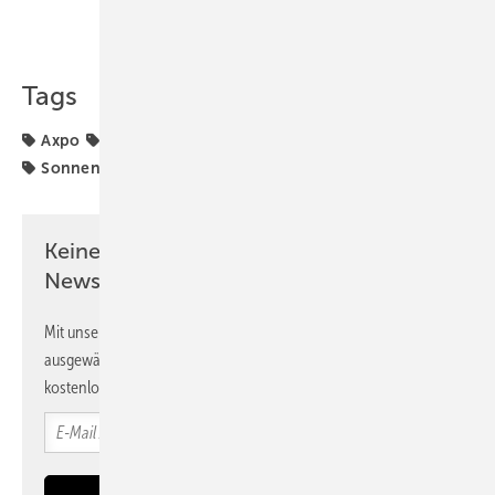
Teilen
Link kopieren
Tags
Axpo
EWS
Landwirtschaft
Projekte
Schweiz
Sonnenstrom
Winterstrom
Keine Zeit? Kein Problem mit dem PV
Newsletter!
Mit unserem Newsletter erhalten Sie regelmäßig von uns
ausgewählte Informationen und Neuigkeiten, gebündelt und
kostenlos direkt ins Postfach.