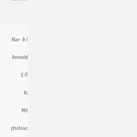
BIPV
Abo- & Leserservice
AGB
Alle Inhalte chronologisch
Anmelden
Anmeldung & Registrierung
Datenschutz
E-Paper
Gentner Energy Media
Impressum
Karriere bei Gentner
Team
Mediaservice
Mitgliedschaften und Engagement
Newsletter
photovoltaik abonnieren
Privacy Manager
pv Europe