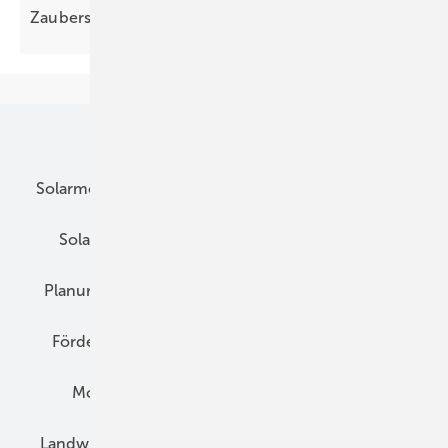
Zauberstäbe für saubere
Wärme
Unsere Themen
Solarmodule
DC-Technik
Wechselrichter
Solarspeicher
AC-Technik
Wartung
Planung
E-Mobilität
Wärme
Recht
Förderung
Preise
Hybridgeneratoren
Montage
Installation
Solarparks
Landwirtschaft
Mieterstrom
Fachhandel