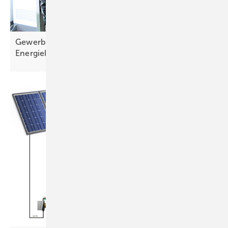
Gewerbespeicher von Solarwatt drückt
Energiekosten