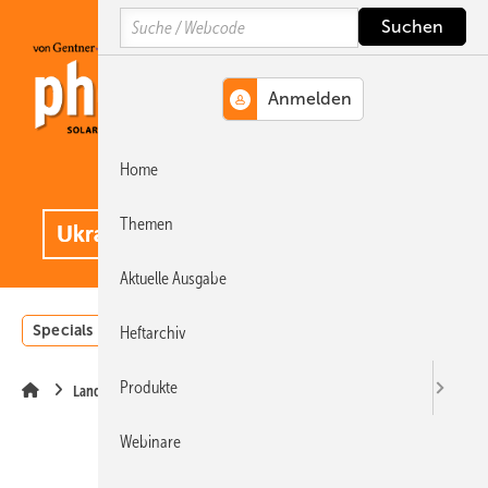
Springe
Springe
Springe
Search
auf
auf
auf
Hauptinhalt
Hauptmenü
SiteSearch
Home
MENÜ
.
Themen
Aktuelle Ausgabe
Specials
Einstrahlungsatlas
Landwirtschaft
Invest
Heftarchiv
Produkte
Landwirtschaft
Webinare