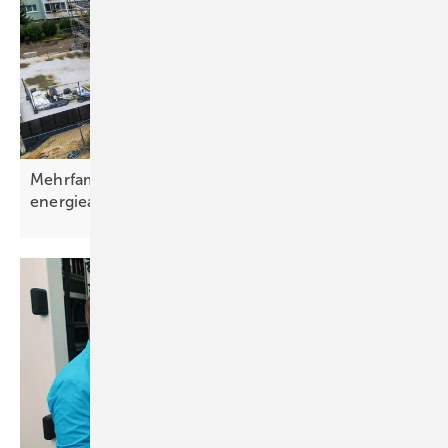
Mehrfamilienhaus in Sachsen nahezu
energieautark