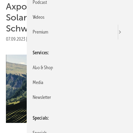
Podcast
Axpo baut seine erste alpine
Solaranlage im Kanton
Videos
Schwyz
Premium
07.09.2023
|
Druckvorschau
Services
Abo & Shop
Media
Newsletter
Specials
Axpo
Specials