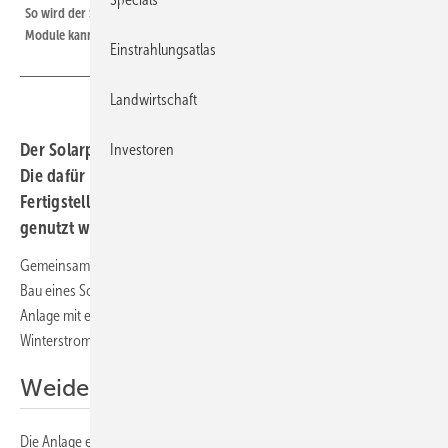
So wird der Solarpark Ybrig aussehen. Durch die hohe Aufständerung der
Module kann die Wiese weiter beweidet werden.
Einstrahlungsatlas
Landwirtschaft
Der Solarpark entsteht hoch in den Alpen bei Oberiberg.
Investoren
Die dafür vorgesehene Weidefläche soll nach der
Fertigstellung der Anlage weiterhin landwirtschaftlich
genutzt werden.
Gemeinsam mit dem lokalen Energieversorger EWS plant Axpo den
Bau eines Solarparks im Kanton Schwyz. Hoch in den Alpen solle die
Anlage mit einer Nennleistung von neun Megawatt zur
Winterstromversorgung in der Region beitragen.
Weidefläche bleibt erhalten
Die Anlage entsteht in der Gemeinde Oberiber im Zentrum des