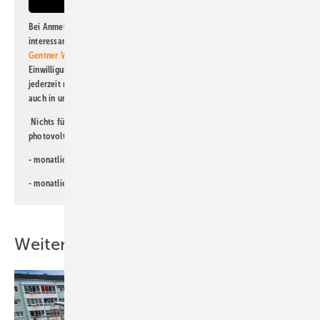
Bei Anmeldung zu diesem Newsletter bin ich damit einverstanden, über
interessante Verlags- und Online-Angebote
der Marken der Alfons W.
Gentner Verlag GmbH & Co. KG
informiert zu werden. Diese
Einwilligung kann ich jederzeit widerrufen und eine Abmeldung ist
jederzeit möglich. Informationen zum Umgang mit Daten finden Sie
auch in unserer
Datenschutzerklärung
.
Nichts für Sie dabei? Dann lesen Sie doch einen unserer weiteren
photovoltaik-Newsletter!
- monatlicher
Newsletter für Investoren
- monatlicher
Newsletter PV für die Landwirtschaft
Weitere Inhalte