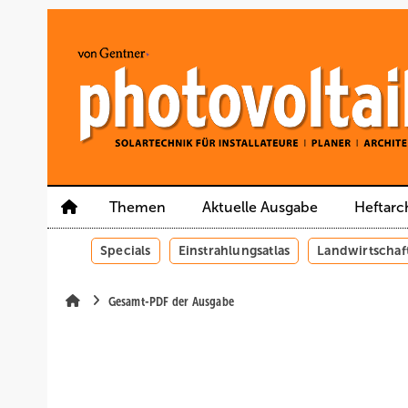
Springe
Springe
Springe
auf
auf
auf
Hauptinhalt
Hauptmenü
SiteSearch
Themen
Aktuelle Ausgabe
Heftarc
Specials
Einstrahlungsatlas
Landwirtschaf
Gesamt-PDF der Ausgabe