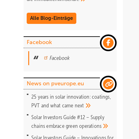
Alle Blog-Einträge
Facebook
Facebook
News on pveurope.eu
25 years in solar innovation: coatings,
PVT and what came
next
Solar Investors Guide #12 – Supply
chains embrace green
operations
Solar Investors Guide – Innovations for