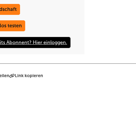
dschaft
los testen
eilen
Link kopieren