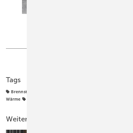
Foto: Elcore
Teilen
Link kopieren
Tags
Brennstoffzelle
Hybridgeneratoren
Strom &
Wärme
Wärme
Weitere Inhalte