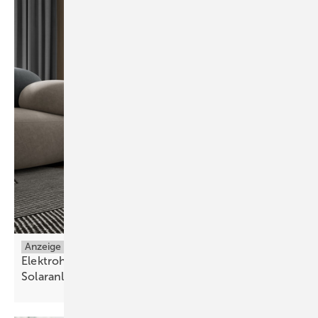
Anzeige
Elektroheizungen einfach und effizient mit einer
Solaranlage
kombinieren