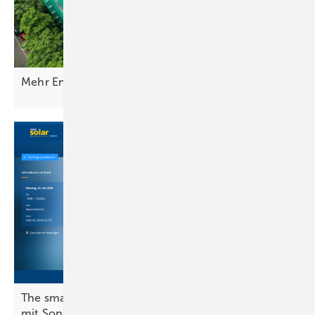
Mehr Energie vom Dach mit
PVT-Modulen
The smarter E Europe: Warmwasser und Heizung
mit
Sonnenstrom