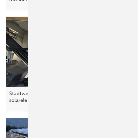
Stadtwerke Straubing ergänzen Hackschnitzel um
solarelektrische
Direktheizung