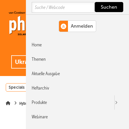
Springe
Springe
Springe
Search
auf
auf
auf
Hauptinhalt
Hauptmenü
SiteSearch
Home
MENÜ
.
Themen
Aktuelle Ausgabe
Specials
Einstrahlungsatlas
Landwirtschaft
Invest
Heftarchiv
Produkte
Hybridgeneratoren
Webinare