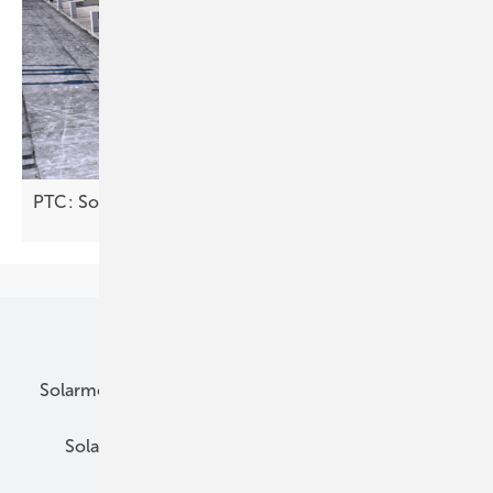
PTC: Sonnensammler für die
Industrie
Unsere Themen
Solarmodule
DC-Technik
Wechselrichter
Solarspeicher
AC-Technik
Wartung