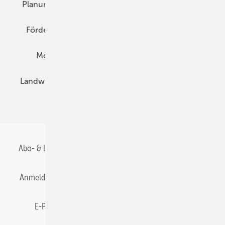
Planung
E-Mobilität
Wärme
Recht
Förderung
Preise
Hybridgeneratoren
Montage
Installation
Solarparks
Landwirtschaft
Mieterstrom
Fachhandel
BIPV
Abo- & Leserservice
AGB
Alle Inhalte chronologisch
Anmelden
Anmeldung & Registrierung
Datenschutz
E-Paper
Gentner Energy Media
Impressum