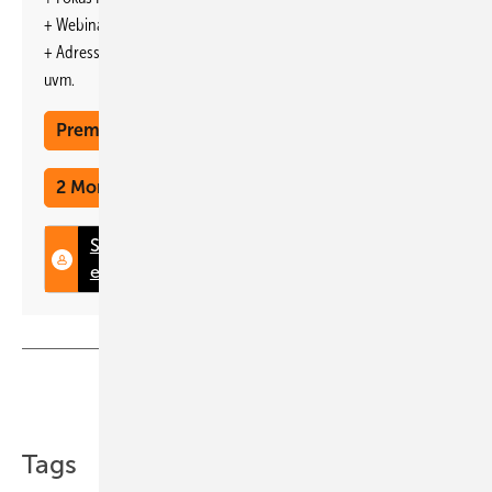
www.vde.com/de
+ Webinare und Veranstaltungen mit Rabatten
+ Adresseintrag im jährlichen Ratgeber
uvm.
Premium Mitgliedschaft
2 Monate kostenlos testen
Teilen
Link kopieren
Tags