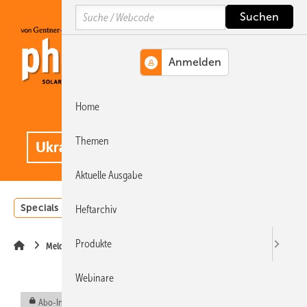
Springe
Springe
Springe
Search
auf
auf
auf
Hauptinhalt
Hauptmenü
SiteSearch
Home
MENÜ
.
Themen
Aktuelle Ausgabe
Specials
Einstrahlungsatlas
Landwirtschaft
Invest
Heftarchiv
Produkte
Meldungen
Webinare
Abo-Inhalt