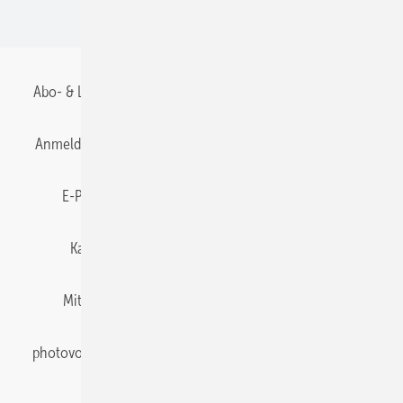
BIPV
Abo- & Leserservice
AGB
Alle Inhalte chronologisch
Anmelden
Anmeldung & Registrierung
Datenschutz
E-Paper
Gentner Energy Media
Impressum
Karriere bei Gentner
Team
Mediaservice
Mitgliedschaften und Engagement
Newsletter
photovoltaik abonnieren
Privacy Manager
pv Europe