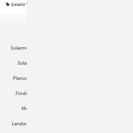
Gesetz
Meter
Unsere Themen
Solarmodule
DC-Technik
Wechselrichter
Solarspeicher
AC-Technik
Wartung
Planung
E-Mobilität
Wärme
Recht
Förderung
Preise
Hybridgeneratoren
Montage
Installation
Solarparks
Landwirtschaft
Mieterstrom
Fachhandel