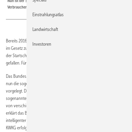
Nun ist der Startschuss für die verpflichtende Ausstattung von
Verbrauchern gefallen.
Einstrahlungsatlas
Landwirtschaft
Bereits 2016 hat der Bundestag den Rollout von Smart-Meter-Geräten
Investoren
im Gesetz zur Digitalisierung der Energiewende beschlossen. Nun ist
der Startschuss für die verpflichtende Ausstattung von Verbrauchern
gefallen. Für Photovoltaikanlagen gilt das aber vorerst noch nicht.
Das Bundesamt für Sicherheit in der Informationstechnik, kurz BSI, hat
nun die sogenannte Markterklärung für intelligente Messsysteme
vorgelegt. Demnach ist nun die technische Möglichkeit für den
sogenannten Rollout intelligenter Messsysteme gegeben, drei Geräte
von verschiedenen Herstellern sind zertifiziert. In der Marktanalyse
erklärt das BSI aber auch, dass vorerst kein verpflichtender Einbau
intelligenter Messsysteme für Erzeugungsanlagen nach dem EEG und
KWKG erfolgt, teilt die Clearingstelle mit. „Die Zwangsbeglückung mit