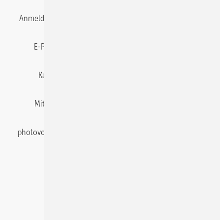
Anmelden
Anmeldung & Registrierung
Datenschutz
E-Paper
Gentner Energy Media
Impressum
Karriere bei Gentner
Team
Mediaservice
Mitgliedschaften und Engagement
Newsletter
photovoltaik abonnieren
Privacy Manager
pv Europe
RSS-Feed
Veranstaltungen / Webinare
© 2026 photovoltaik