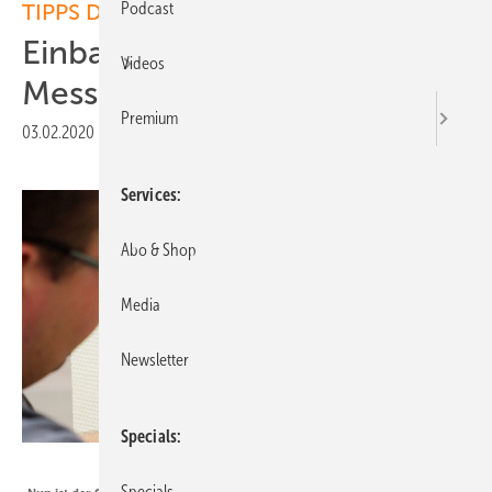
Podcast
TIPPS DER REDAKTION
Einbau intelligenter
Videos
Messsysteme beginnt
Premium
03.02.2020
|
Druckvorschau
Services
Abo & Shop
Media
Newsletter
Specials
Südwest Strom
Specials