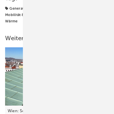
Generator & Zubehör
Gewerbe & Kommune
Mobilität & Ladetechnik
Planung & Wartung
Strom &
Wärme
Weitere Inhalte
Wien: Solar versorgt denkmalgeschütztes