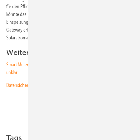
für den Pflichteinbau freimachen könnten, meint Zuber. Im Ergebnis
könnte das bedeuten, dass die oft genutzte 70-Prozent-Regel, um die
Einspeisung zu reduzieren, statt über den Wechselrichter über das
Gateway erfolgen müsste – und das potentiell auch im Bestand der
Solarstromanlagen. (Niels H. Petersen)
Weitere Meldungen zum Thema:
Smart Meter: Drittes Gateway zertifiziert, Details des Rollouts noch
unklar
Datensichere Steuerung über das Smart Meter
Teilen
Link kopieren
Tags