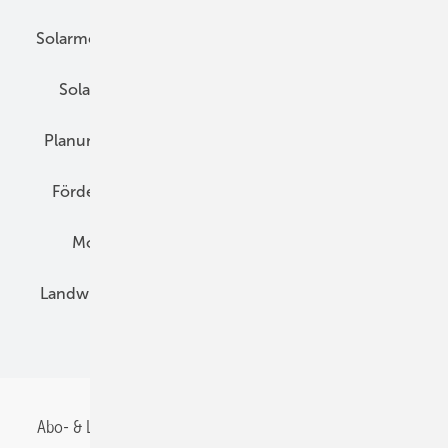
Solarmodule
DC-Technik
Wechselrichter
Solarspeicher
AC-Technik
Wartung
Planung
E-Mobilität
Wärme
Recht
Förderung
Preise
Hybridgeneratoren
Montage
Installation
Solarparks
Landwirtschaft
Mieterstrom
Fachhandel
BIPV
Abo- & Leserservice
AGB
Alle Inhalte chronologisch