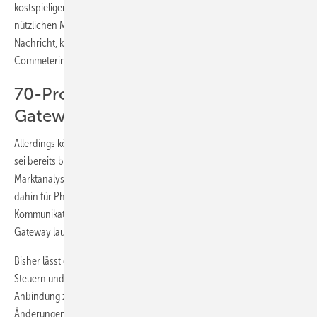
kostspieligen und aus Betreibersicht in der derzeitigen Form wenig
nützlichen Messsystemen bleibt vorerst aus“, das sei eine gute
Nachricht, kommentiert Fabian Zuber vom Expertennetzwerk
Commetering.
70-Prozent-Abreglung über das
Gateway?
Allerdings könnte der Aufschub ein kurzer sein, sagt Zuber. Denn es
sei bereits bis spätestens zum Herbst eine Aktualisierung der
Marktanalyse geplant. „Das Bundeswirtschaftsministerium plant bis
dahin für Photovoltaikanlagen vorzuschreiben, dass die
Kommunikation der Netzintegration zukünftig über das Smart-Meter-
Gateway laufen soll“, erklärt Zuber.
Bisher lässt das Erneuerbare-Energien-Gesetz (EEG) noch das
Steuern und Schalten von Erzeugungsanlagen ohne Gateway-
Anbindung zu. Daher sollen nun erst noch entsprechende
Änderungen im EEG vorgenommen werden, die dann auch den Weg