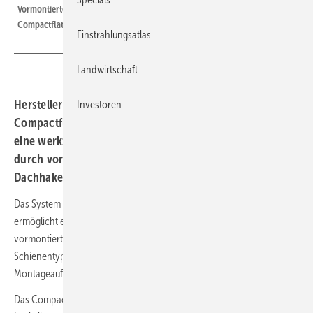
Vormontierte Klick-Komponenten reduzieren den Montageaufwand beim
Compactflat SN Fast.
Einstrahlungsatlas
Landwirtschaft
Hersteller Aerocompact hat das neue Flachdachsystem
Investoren
Compactflat SN Fast vorgestellt. Das System ermöglicht
eine werkzeuglose Montage und reduziert den Aufwand
durch vormontierte Klick-Komponenten. Auch ein neuer
Dachhaken für Schrägdächer wurde präsentiert.
Das System basiert auf dem bewährten Compactflat SN 2. Es
ermöglicht eine besonders schnelle, werkzeuglose Montage durch
vormontierte Klick-Komponenten und den Einsatz von nur drei
Schienentypen. Das Plug & Play-System reduziert den
Montageaufwand erheblich und sorgt für hohe Prozesssicherheit.
Das Compactflat SN Fast wird auf Europaletten geliefert, was die