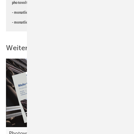
photovoltaik-Newsletter!
- monatlicher
Newsletter für Investoren
- monatlicher
Newsletter PV für die Landwirtschaft
Weitere Inhalte
Photovoltaik für Dachdecker: Tipps für das neue