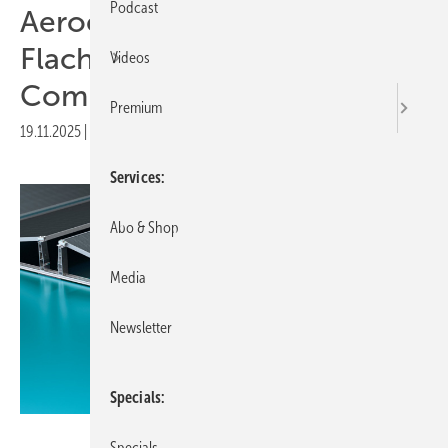
Podcast
Aerocompact präsentiert
Flachdachsystem
Videos
Compactflat SN Fast
Premium
19.11.2025
|
Druckvorschau
Services
Abo & Shop
Media
Newsletter
Specials
Aerocompact
Specials