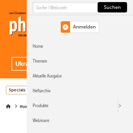
Springe
Springe
Springe
Search
auf
auf
auf
Hauptinhalt
Hauptmenü
SiteSearch
Home
MENÜ
.
Themen
Aktuelle Ausgabe
Specials
Einstrahlungsatlas
Landwirtschaft
Invest
Heftarchiv
Produkte
Montage
Webinare