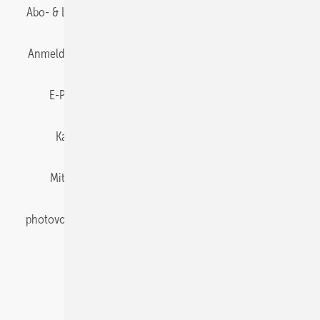
Abo- & Leserservice
AGB
Alle Inhalte chronologisch
Anmelden
Anmeldung & Registrierung
Datenschutz
E-Paper
Gentner Energy Media
Impressum
Karriere bei Gentner
Team
Mediaservice
Mitgliedschaften und Engagement
Newsletter
photovoltaik abonnieren
Privacy Manager
pv Europe
RSS-Feed
Veranstaltungen / Webinare
© 2026 photovoltaik