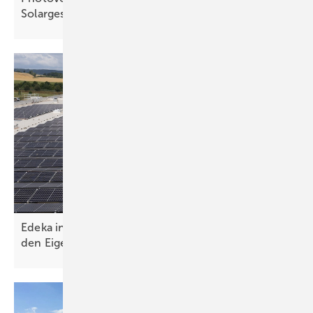
Solargeschäft
Edeka investiert 2,8 Millionen Euro in Solardach für
den
Eigenverbrauch