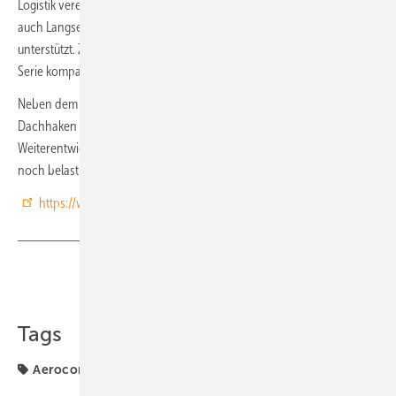
Logistik vereinfacht. Es ist flexibel einsetzbar, da es sowohl Kurz- als
auch Langseitenklemmung sowie verschiedene Reihenabstände
unterstützt. Zudem ist es mit nahezu sämtlichem Zubehör der SN 2-
Serie kompatibel.
Neben dem neuen Flachdachsystem hat Aerocompact auch den
Dachhaken Compactpitch XT-R 2.0 vorgestellt. Diese
Weiterentwicklung des bisherigen XT-R soll die Schrägdachmontage
noch belastbarer, flexibler und effizienter machen. (nhp)
https://www.aerocompact.com
Teilen
Link kopieren
Tags
Aerocompact
Montage