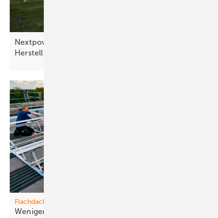
Nextpower senkt CO2-Emissionen bei der
Herstellung von
Solartrackern
Flachdach
Weniger Teile, m ehr
Tempo