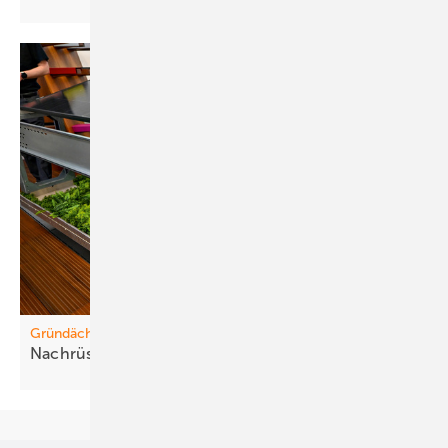
Gründächer
Nachrüstung wird
wichtiger