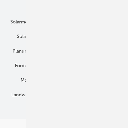
Unsere Themen
Solarmodule
DC-Technik
Wechselrichter
Solarspeicher
AC-Technik
Wartung
Planung
E-Mobilität
Wärme
Recht
Förderung
Preise
Hybridgeneratoren
Montage
Installation
Solarparks
Landwirtschaft
Mieterstrom
Fachhandel
BIPV