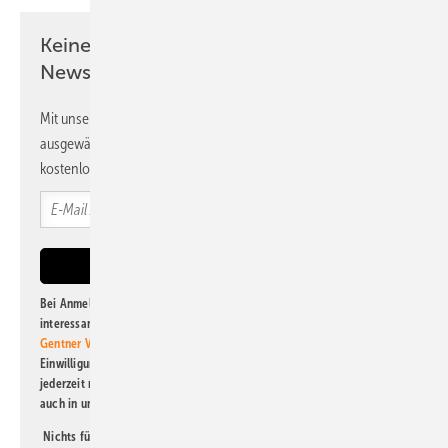
Keine Zeit? Kein Problem mit dem PV
Newsletter!
Mit unserem Newsletter erhalten Sie regelmäßig von uns
ausgewählte Informationen und Neuigkeiten, gebündelt und
kostenlos direkt ins Postfach.
Bei Anmeldung zu diesem Newsletter bin ich damit einverstanden, über
interessante Verlags- und Online-Angebote
der Marken der Alfons W.
Gentner Verlag GmbH & Co. KG
informiert zu werden. Diese
Einwilligung kann ich jederzeit widerrufen und eine Abmeldung ist
jederzeit möglich. Informationen zum Umgang mit Daten finden Sie
auch in unserer
Datenschutzerklärung
.
Nichts für Sie dabei? Dann lesen Sie doch einen unserer weiteren