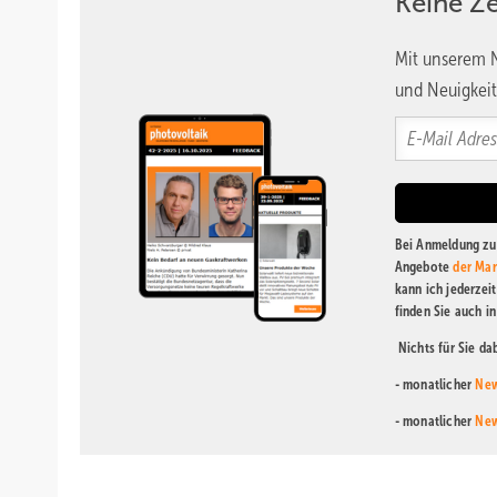
Keine Z
Mit unserem N
und Neuigkeit
Bei Anmeldung zu 
Angebote
der Mar
kann ich jederzei
finden Sie auch i
Nichts für Sie d
- monatlicher
New
- monatlicher
New