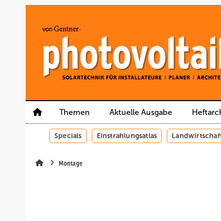
Springe
Springe
Springe
auf
auf
auf
Hauptinhalt
Hauptmenü
SiteSearch
Themen
Aktuelle Ausgabe
Heftarc
Specials
Einstrahlungsatlas
Landwirtschaf
Montage