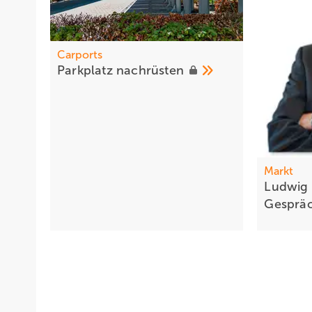
Carports
Parkplatz
na chrüsten
Markt
Ludwig 
Gesprä