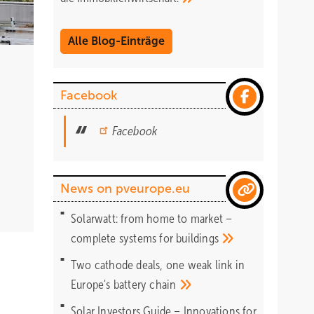
Alle Blog-Einträge
Facebook
Facebook
News on pveurope.eu
Solarwatt: from home to market –
complete systems for
buildings
Two cathode deals, one weak link in
Europe's battery
chain
Solar Investors Guide – Innovations for