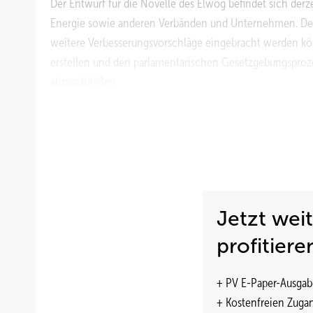
Der Entwurf für die Novelle des Elwog befindet sich der
Energie sowie anderen Verbänden und Unternehmen. Der 
weitere Verbesserungsvorschläge eingebracht werden kö
erstellen und den parlamentarischen Gesetzgebungsprozes
abzuschließen.
www.bmwfw.gv.at
Jetzt wei
profitiere
+ PV E-Paper-Ausgab
+ Kostenfreien Zuga