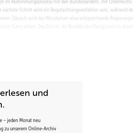
zeit im Abstimmungsprozess mit den Bundesländern, mit Österreichs
nächste Schritt wird ein Begutachtungsverfahren sein, während d
nnen. Danach wird das Ministerium eine entsprechende Regierungs
s in Gang setzen. Das Ziel ist, die Novelle des Elwog noch in dies
terlesen und
n.
e – jeden Monat neu
ng zu unserem Online-Archiv