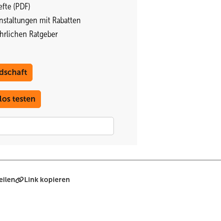
fte (PDF)
nstaltungen mit Rabatten
ährlichen Ratgeber
Foto: Solon Hilber
dschaft
los testen
eilen
Link kopieren