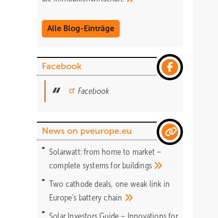
Alle Blog-Einträge
Facebook
Facebook
News on pveurope.eu
Solarwatt: from home to market –
complete systems for
buildings
Two cathode deals, one weak link in
Europe's battery
chain
Solar Investors Guide – Innovations for