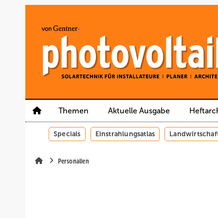
Springe
Springe
Springe
auf
auf
auf
Hauptinhalt
Hauptmenü
SiteSearch
Themen
Aktuelle Ausgabe
Heftarc
Specials
Einstrahlungsatlas
Landwirtschaf
Personalien