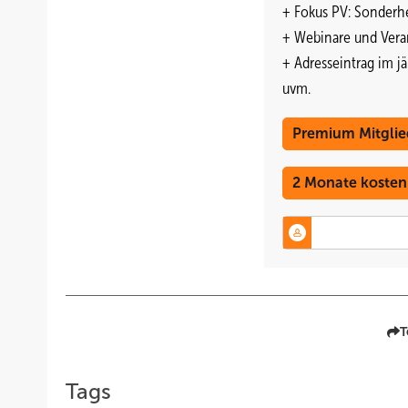
+ Fokus PV: Sonderhe
+ Webinare und Vera
+ Adresseintrag im j
uvm.
Premium Mitglie
2 Monate kosten
T
Tags