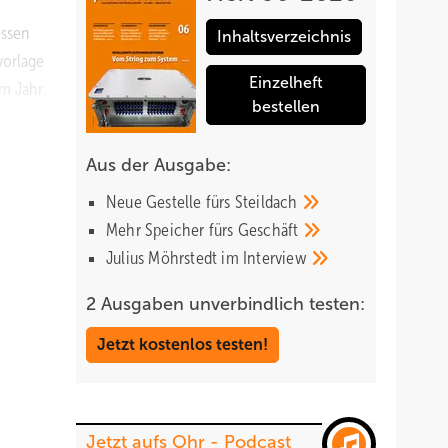
essen
Inhaltsverzeichnis
vorlage
Einzelheft
em Jahr
bestellen
Aus der Ausgabe:
Neue Gestelle fürs
Steildach
Mehr Speicher fürs
Geschäft
Julius Möhrstedt im
Interview
2 Ausgaben unverbindlich testen:
Jetzt kostenlos testen!
Jetzt aufs Ohr - Podcast