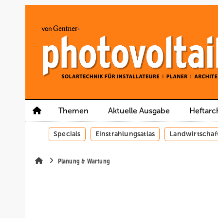
Springe
Springe
Springe
auf
auf
auf
Hauptinhalt
Hauptmenü
SiteSearch
Themen
Aktuelle Ausgabe
Heftarc
Specials
Einstrahlungsatlas
Landwirtschaf
Planung & Wartung