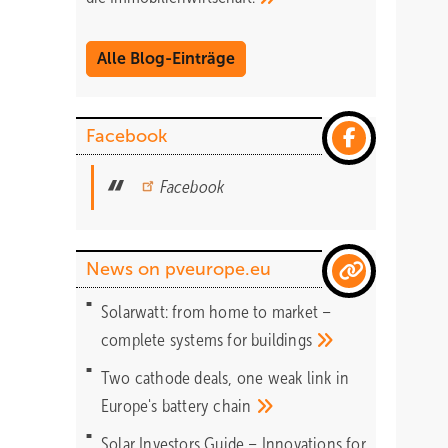
Alle Blog-Einträge
Facebook
Facebook
News on pveurope.eu
Solarwatt: from home to market –
complete systems for
buildings
Two cathode deals, one weak link in
Europe's battery
chain
Solar Investors Guide – Innovations for