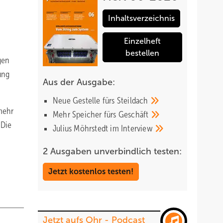
Inhaltsverzeichnis
Einzelheft
bestellen
gen
ung
Aus der Ausgabe:
Neue Gestelle fürs
Steildach
 mehr
Mehr Speicher fürs
Geschäft
 Die
Julius Möhrstedt im
Interview
2 Ausgaben unverbindlich testen:
Jetzt kostenlos testen!
Jetzt aufs Ohr - Podcast