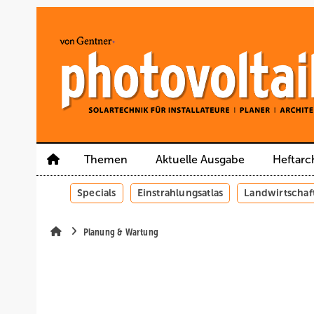
Springe
Springe
Springe
auf
auf
auf
Hauptinhalt
Hauptmenü
SiteSearch
Themen
Aktuelle Ausgabe
Heftarc
Specials
Einstrahlungsatlas
Landwirtschaf
Planung & Wartung