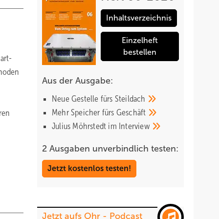
Inhaltsverzeichnis
Einzelheft
bestellen
art-
thoden
Aus der Ausgabe:
Neue Gestelle fürs
Steildach
Mehr Speicher fürs
Geschäft
ren
Julius Möhrstedt im
Interview
2 Ausgaben unverbindlich testen:
Jetzt kostenlos testen!
Jetzt aufs Ohr - Podcast