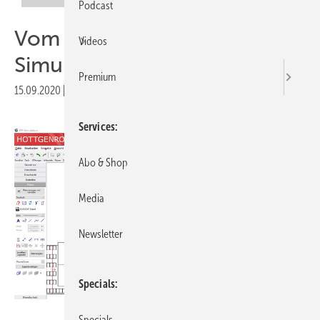
Podcast
Vo m Foto zur 3-D-
Videos
Simulation
Premium
15.09.2020
|
Veröffentlicht in
Ausgabe 07-2020
Services
Abo & Shop
Media
Newsletter
Specials
Screenshot: Hottgenroth Software
Specials