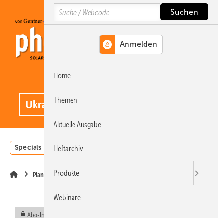
Springe
Springe
Springe
Search
auf
auf
auf
Hauptinhalt
Hauptmenü
SiteSearch
Home
MENÜ
.
Themen
Aktuelle Ausgabe
Specials
Einstrahlungsatlas
Landwirtschaft
Invest
Heftarchiv
Produkte
Planung & Wartung
Webinare
Abo-Inhalt