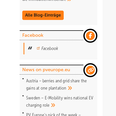
Alle Blog-Einträge
Facebook
Facebook
News on pveurope.eu
Austria – berries and grid share the
gains at one
plantation
Sweden – E-Mobility wins national EV
charging
role
PV Europe‘s pick of the week –