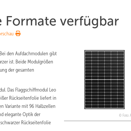
e Formate verfügbar
orschau
. Bei den Aufdachmodulen gibt
ürzer ist. Beide Modulgrößen
tzung der gesamten
dul. Das Flaggschiffmodul Leo
ßer Rückseitenfolie liefert in
en Variante mit 96 Halbzellen
nd elegante Optik der
Foto: 
t schwarzer Rückseitenfolie