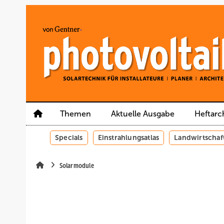
Springe
Springe
Springe
auf
auf
auf
Hauptinhalt
Hauptmenü
SiteSearch
Themen
Aktuelle Ausgabe
Heftarc
Specials
Einstrahlungsatlas
Landwirtschaf
Solarmodule