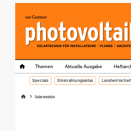
Springe
Springe
Springe
auf
auf
auf
Hauptinhalt
Hauptmenü
SiteSearch
Themen
Aktuelle Ausgabe
Heftarc
Specials
Einstrahlungsatlas
Landwirtschaf
Solarmodule