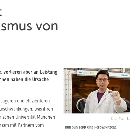
t
ismus von
 verlieren aber an Leistung
chen haben die Ursache
nstigeren und effizienteren
aturschwankungen, was ihren
hnischen Universität München
Dr. Yuxin L
insam mit Partnern vom
Kun Sun zeigt eine Perowskitzelle.