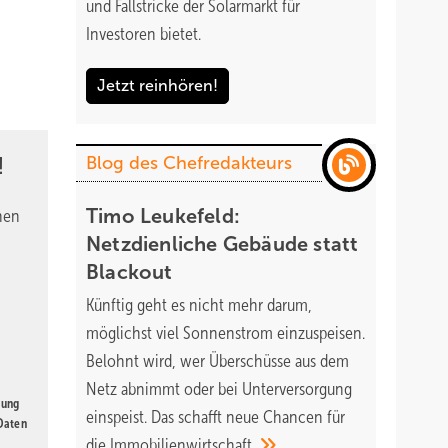
und Fallstricke der Solarmarkt für
Investoren bietet.
Jetzt reinhören!
!
Blog des Chefredakteurs
Timo Leukefeld:
nen
Netzdienliche Gebäude statt
Blackout
Künftig geht es nicht mehr darum,
möglichst viel Sonnenstrom einzuspeisen.
Belohnt wird, wer Überschüsse aus dem
Netz abnimmt oder bei Unterversorgung
gung
einspeist. Das schafft neue Chancen für
 Daten
die
Immobilienwirtschaft.