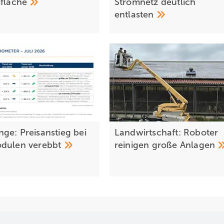
ifläche
Stromnetz deutlich
entlasten
ge: Preisanstieg bei
Landwirtschaft: Roboter
odulen
verebbt
reinigen große
Anlagen