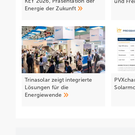
KEY 2026, Präsentation der
und
Fre
Energie der
Zukunft
Trinasolar zeigt integrierte
PVXchan
Lösungen für die
Solarm
Energiewende