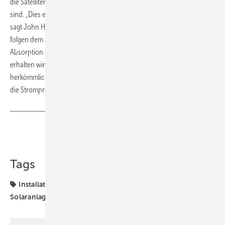
die Satellitenschüsseln sowohl horizontal als auch vertikal beweglich
sind. „Dies erwies sich als ideal für die Installation von Solarzellen“,
sagt John Harris, Geschäftsführer von Leuk TDC. „Die Schüsseln
folgen dem Lauf der Sonne über den Tag und optimieren so die
Absorption der Sonnenstrahlung. Nach der Installation der Schüsseln
erhalten wir wesentlich mehr Stromstunden als mit einem
herkömmlichen Stringsystem, und die Leistungsoptimierer steigern
die Stromproduktion noch weiter“, betont Harris. (su)
Teilen
Link kopieren
Tags
Installation
Projekte
Schweiz
SolarEdge
Solaranlage
Solarmodule