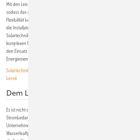
Mit den Leistungsoptimierern liefern die Anlagen ausreichend Strom,
sodass das gesamte Projekt wirtschaftlich tragfähig wird. „Die
Flexibilität bei der Auslegung einer Solaranlage ist ein großer Vorteil für
die Installateure“, erklärt Manuel Jossi, stellvertretender Leiter
Solartechnik Zentralschweiz bei CKW, mit Blick auf die Optimierer. „In
komplexen Fällen wie diesem mit unebenen Flächen hätten wir ohne
den Einsatz von Leistungsoptimierern nicht annähernd die
Energiemenge erreichen können, die heute produziert wird.“
Solartechnik für Dachexperten: Unser Spezial steht zum Download
bereit
Dem Lauf der Sonne folgen
Es ist nicht die letzte Solaranlage, die Leuk TDC plant. Denn der
Strombedarf für das Rechenzentrum steigt immer weiter. So plant das
Unternehmen weitere Photovoltaikanlagen und auch
Wasserkraftprojekte. Der Vorteil des jetzt beendeten Projekts ist, dass