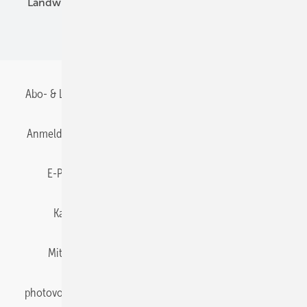
Landwirtschaft
Mieterstrom
Fachhandel
BIPV
Abo- & Leserservice
AGB
Alle Inhalte chronologisch
Anmelden
Anmeldung & Registrierung
Datenschutz
E-Paper
Gentner Energy Media
Impressum
Karriere bei Gentner
Team
Mediaservice
Mitgliedschaften und Engagement
Newsletter
photovoltaik abonnieren
Privacy Manager
pv Europe