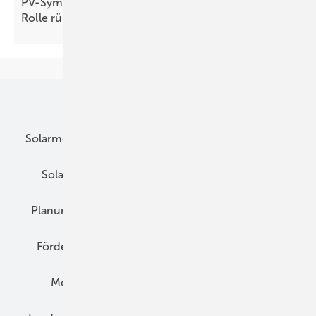
PV-Symposium 2026: Netzbetreiber wollen keine
Rolle
rückwärts
Unsere Themen
Solarmodule
DC-Technik
Wechselrichter
Solarspeicher
AC-Technik
Wartung
Planung
E-Mobilität
Wärme
Recht
Förderung
Preise
Hybridgeneratoren
Montage
Installation
Solarparks