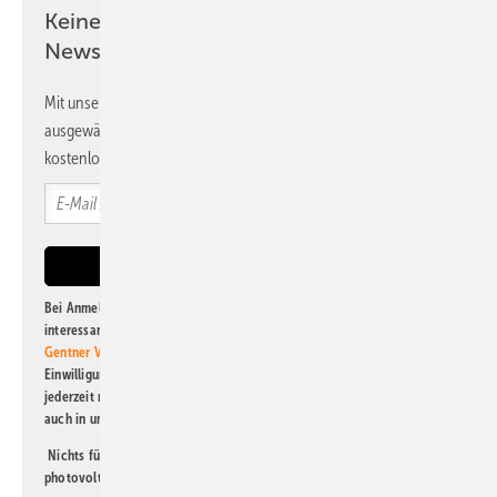
Keine Zeit? Kein Problem mit dem PV
Newsletter!
Mit unserem Newsletter erhalten Sie regelmäßig von uns
ausgewählte Informationen und Neuigkeiten, gebündelt und
kostenlos direkt ins Postfach.
Bei Anmeldung zu diesem Newsletter bin ich damit einverstanden, über
interessante Verlags- und Online-Angebote
der Marken der Alfons W.
Gentner Verlag GmbH & Co. KG
informiert zu werden. Diese
Einwilligung kann ich jederzeit widerrufen und eine Abmeldung ist
jederzeit möglich. Informationen zum Umgang mit Daten finden Sie
auch in unserer
Datenschutzerklärung
.
Nichts für Sie dabei? Dann lesen Sie doch einen unserer weiteren
photovoltaik-Newsletter!