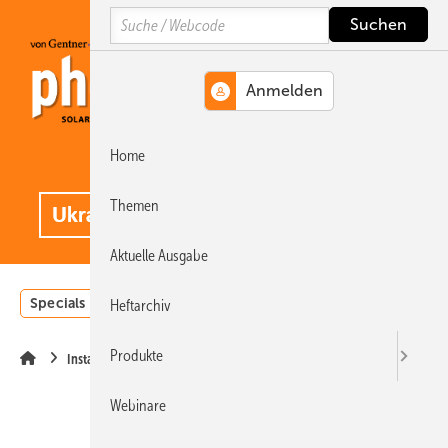
Springe
Springe
Springe
Search
auf
auf
auf
Hauptinhalt
Hauptmenü
SiteSearch
Home
MENÜ
.
Themen
Aktuelle Ausgabe
Specials
Einstrahlungsatlas
Landwirtschaft
Invest
Heftarchiv
Produkte
Installation
Webinare