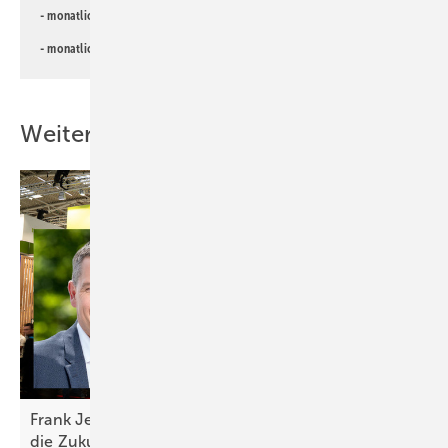
- monatlicher
Newsletter für Investoren
- monatlicher
Newsletter PV für die Landwirtschaft
Weitere Inhalte
Frank Jessel von Baywa r.e.: „Wir blicken gestärkt in
die
Zukunft“