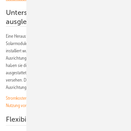
Unterschiedliche Ausrichtungen
ausgleichen
Eine Herausforderung bei diesem Projekt war die Ausrichtung der
Solarmodule. Denn da die Solarmodule direkt in die Schüsseln
installiert wurden, mussten die Planer mit vielen unterschiedlichen
Ausrichtungen und Verschattungsszenarien zurechtkommen. Deshalb
haben sie die Module mit Leistungsoptimierer von Solaredge
ausgestattet. Jeweils zwei Solarmodule wurden mit einem Optimierer
versehen. Dadurch konnten die Auswirkungen der unterschiedlichen
Ausrichtungen drastisch verringert werden.
Stromkosten im Gewerbe senken: Unser Ratgeber für die solare
Nutzung von Flachdächern
Flexibilität bei der Planung nutzen