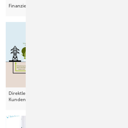
Finanzierung per
Mausklick
Direktleitung: Ausweg aus dem Dilemma der
Kundenanlage