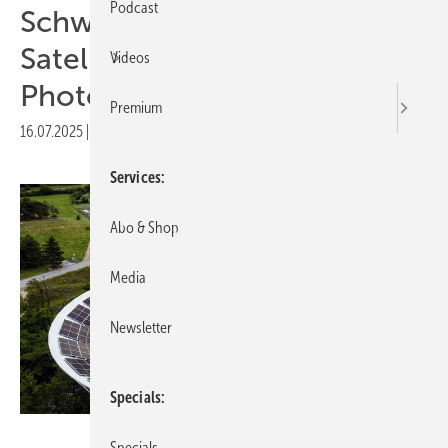
Podcast
Schweiz: CKW nutzt alte
Satellitenschüsseln für die
Videos
Photovoltaik
Premium
16.07.2025
|
Druckvorschau
Services
Abo & Shop
Media
Newsletter
Specials
Philipp Schmidli
Specials