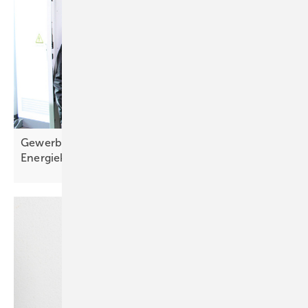
Gewerbespeicher von Solarwatt drückt
Energiekosten