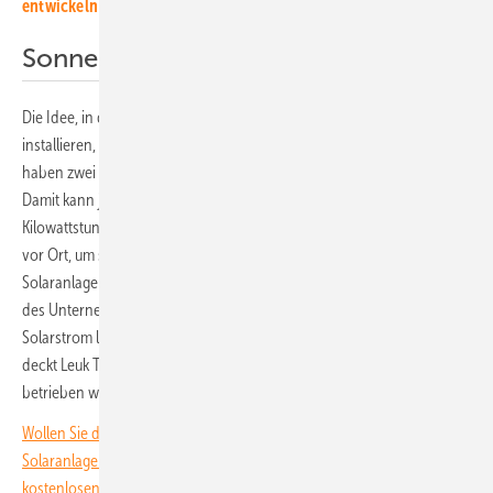
entwickeln
Sonnenstrom fürs Rechenzentrum
Die Idee, in den Schüsseln aus dem Jahr 1972 Solarmodule zu
installieren, stammte ursprünglich von Leuk. Die Handwerker von CKW
haben zwei Schüsseln mit insgesamt 307 Solarmodulen ausgestattet.
Damit kann jede der beiden Satellitenschüsseln jedes Jahr 110.000
Kilowattstunden Sonnenstrom liefern. Diesen nutzt Leuk TDC direkt
vor Ort, um sein stromhungriges Rechenzentrum zu füttern. Die neuen
Solaranlagen ergänzen einen Photovoltaikgenerator auf dem Dach
des Unternehmensgebäudes, der zusätzlich 555.000 Kilowattstunden
Solarstrom liefert. Den restlichen Energiebedarf des Rechenzentrums
deckt Leuk TDC mit Wasserkraft, sodass dieses komplett mit Ökostrom
betrieben wird.
Wollen Sie die neuesten Entwicklungen rund um die Investition in Ihre
Solaranlagen immer im Blick behalten? Dann abonnieren Sie unseren
kostenlosen Investoren-Newsletter.