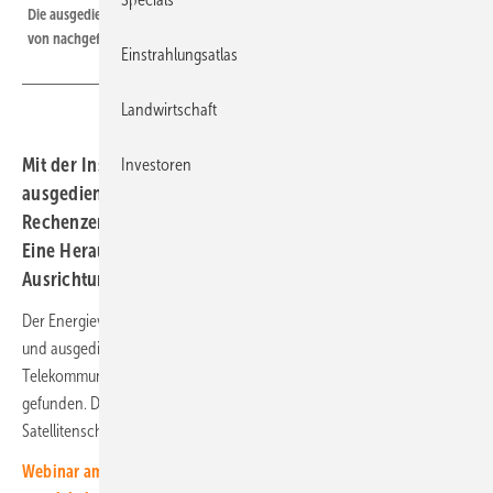
Die ausgedienten Satellitenschüsseln eignen sich perfekt für die Installation
von nachgeführten Solaranlagen.
Einstrahlungsatlas
Landwirtschaft
Mit der Installation von Solarmodulen in den
Investoren
ausgedienten Satellitenschüsseln kann Leuk TDO sein
Rechenzentrum mit mehr eigenem Ökostrom betreiben.
Eine Herausforderung war die unterschiedliche
Ausrichtung der Solarmodule.
Der Energieversorger Centralschweizer Kraftwerke (CKW) hat für alte
und ausgediente Satellitenschüsseln auf dem Betriebsgelände des
Telekommunikationsanbieters Leuk TDC eine clevere Nachnutzung
gefunden. Denn CKW hat zusammen mit Solaredge diese
Satellitenschüsseln mit Solarmodulen bestückt.
Webinar am 23. Juli: Solarprojekte einfacher und schneller