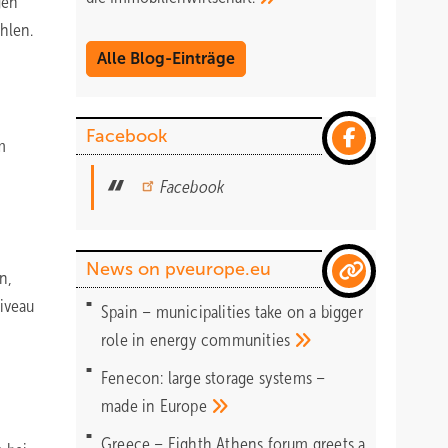
gen
ahlen.
Alle Blog-Einträge
Facebook
m
Facebook
News on pveurope.eu
n,
Niveau
Spain – municipalities take on a bigger
role in energy
communities
Fenecon: large storage systems –
made in
Europe
Greece – Eighth Athens forum greets a