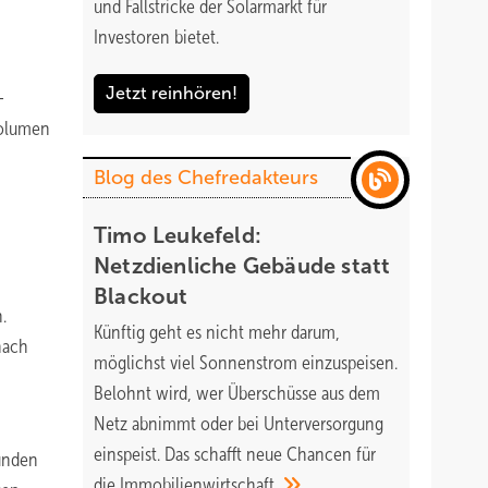
und Fallstricke der Solarmarkt für
Investoren bietet.
Jetzt reinhören!
-
volumen
Blog des Chefredakteurs
Timo Leukefeld:
Netzdienliche Gebäude statt
Blackout
.
Künftig geht es nicht mehr darum,
nach
möglichst viel Sonnenstrom einzuspeisen.
Belohnt wird, wer Überschüsse aus dem
Netz abnimmt oder bei Unterversorgung
einspeist. Das schafft neue Chancen für
Kunden
die
Immobilienwirtschaft.