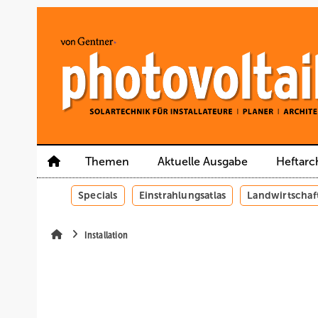
Springe
Springe
Springe
auf
auf
auf
Hauptinhalt
Hauptmenü
SiteSearch
Themen
Aktuelle Ausgabe
Heftarc
Specials
Einstrahlungsatlas
Landwirtschaf
Installation