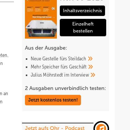
Inhaltsverzeichnis
Einzelheft
bestellen
Aus der Ausgabe:
eten.
Neue Gestelle fürs
Steildach
en
Mehr Speicher fürs
Geschäft
Julius Möhrstedt im
Interview
2 Ausgaben unverbindlich testen:
en an
Jetzt kostenlos testen!
en
Jetzt aufs Ohr - Podcast