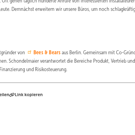
. Oft gehen täglich hunderte Anrufe von interessierten Installateure
Leute. Demnächst erweitern wir unsere Büros, um noch schlagkräftig
tgründer von
Bees & Bears
aus Berlin. Gemeinsam mit Co-Grün
en. Schondelmaier verantwortet die Bereiche Produkt, Vertrieb und
Finanzierung und Risikosteuerung.
eilen
Link kopieren