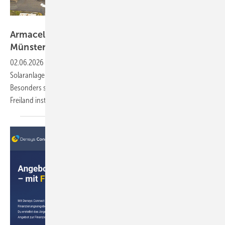
Armacell
Armacell baut Anlage auf Brachflächen in
Münster
02.06.2026
-
Die Firma Armacell hat am Werk in Münster eine
Solaranlage mit knapp einem Megawatt in Betrieb genommen.
Besonders spannend: Das Modulfeld wurde auf innerstädtischem
Freiland
installiert.