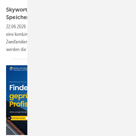
Shenzhen Skyworth
Skyworth Solar präsentiert Solarsystem und
Speicher für
Privathaushalte
22.06.2026
-
The smarter E Europe: Der Anbieter aus China bringt
eine kombinierte Lösung für Einfamilienhäuser und
Zweifamilienhäuser nach München zur Messe. In Deutschland
werden die Produkte über Solavita
vetrieben.