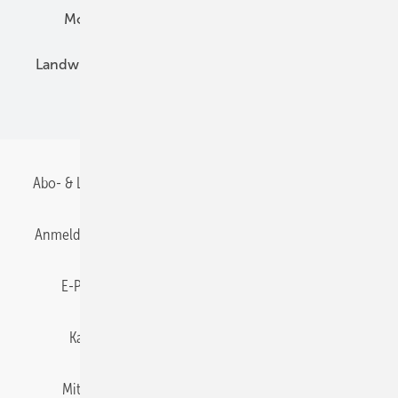
Montage
Installation
Solarparks
Landwirtschaft
Mieterstrom
Fachhandel
BIPV
Abo- & Leserservice
AGB
Alle Inhalte chronologisch
Anmelden
Anmeldung & Registrierung
Datenschutz
E-Paper
Gentner Energy Media
Impressum
Karriere bei Gentner
Team
Mediaservice
Mitgliedschaften und Engagement
Newsletter