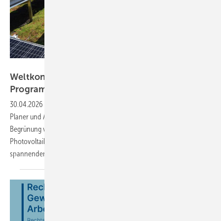
BuGG
Weltkongress Gebäudegrün 2026: Das
Programm
steht
30.04.2026
-
Mit einem umfangreichen Programm können sich
Planer und Architekten die neuesten Informationen rund um die
Begrünung von Gebäuden abholen – auch in Kombination mit der
Photovoltaik. Am dritten Tag geht es dann auf Exkursion zu
spannenden
Gebäuden.