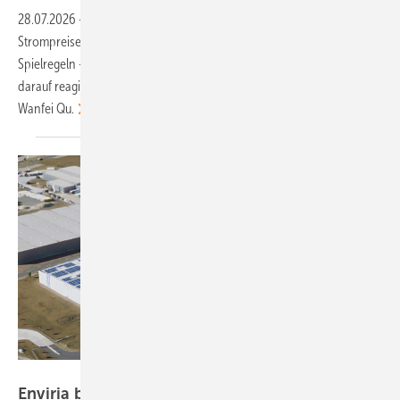
28.07.2026
-
CEO-Talk: Auslaufende Subventionen, negative
Strompreise und neue industriepolitische Vorgaben verändern die
Spielregeln – besonders für chinesische Anbieter. Wie Skyworth Solar
darauf reagiert und lokale Wertschöpfung in Europa aufbaut, erläutert
Wanfei
Qu.
Enviria
Enviria baut 3,4 Megawatt für
Logistikfirma