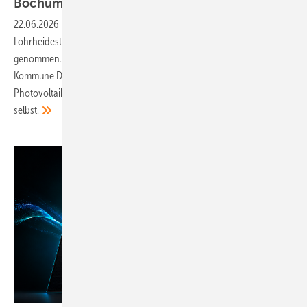
Bochum: Lohrheidestadion nutzt
Solarstrom
22.06.2026
-
Die Stadt Bochum und die Stadtwerke haben auf dem
Lohrheidestadion die bislang größte städtische Solaranlage in Betrieb
genommen. Sie ist Teil des Programms Mission Solar, mit dem die
Kommune Dächer im Bestand und bei Neubauten systematisch mit
Photovoltaik ausstattet. Der VFL Bochum nutzt den Solarstrom auch
selbst.