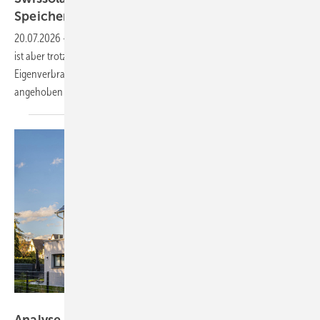
Speicher
verbessern
20.07.2026
-
Der Ausbau der Photovoltaik in der Schweiz geht voran,
ist aber trotzdem zu langsam. Deshalb sollten die möglichen
Eigenverbrauchsmodelle vereinfacht und die Einmalvergütung
angehoben
werden.
KIT