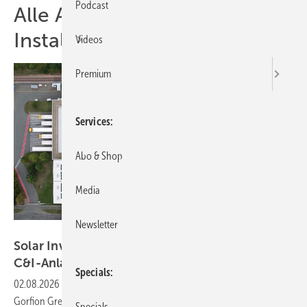
Podcast
Alle Artikel zum Thema
Installation
Videos
Premium
Services
Abo & Shop
Media
Newsletter
Solarwatt/privat
Solar Investors Guide #15: Finanzierung von
C&I-Anlagen
Specials
02.08.2026
-
Podcast: Joachim Plesch ist Gründer und CEO von
Gorfion Green Energy. Er hat Modelle zur Finanzierung von
Specials