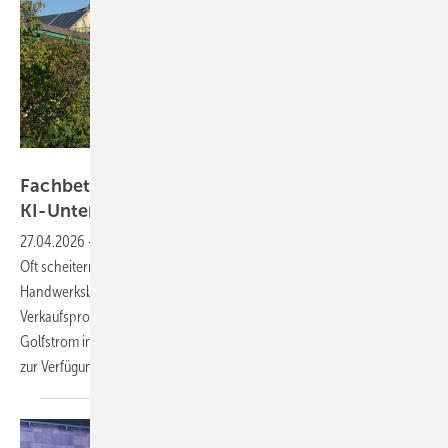
Velka Botička
Fachbetriebe gewinnen mit Finanzierung und
KI-Unterstützung mehr
Aufträge
27.04.2026
-
Hauseigentümer interessieren sich für die Photovoltaik.
Oft scheitern die Projekte aber an fehlenden Investitionsmitteln. Wie
Handwerksbetriebe die Investitionsentscheidung erleichtern und
Verkaufsprozesse modernisieren, erklärte Christian Zellmer von
Golfstrom im kostenlosen Webinar. Die Aufzeichnung steht kostenlos
zur
Verfügung.