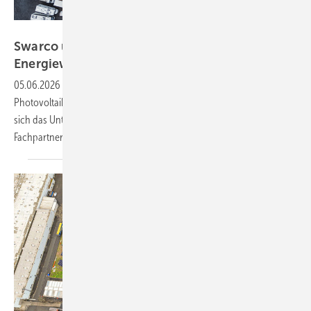
Enatek
Swarco und Enatek kooperieren für die
Energiewende
05.06.2026
-
In Diez wurde für die Swarco Limburger Lackfabrik eine
Photovoltaikanlage mit 270 Kilowatt Leistung gebaut. Damit sichert
sich das Unternehmen gegen steigende Energiekosten ab. Regionaler
Fachpartner ist die Firma
Enatek.