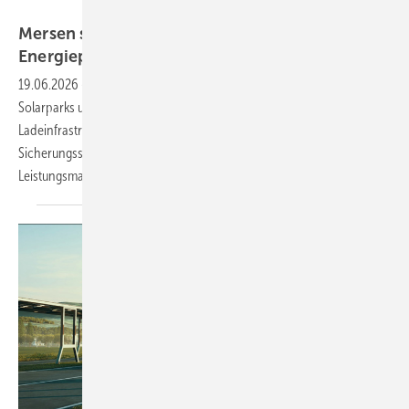
Mersen
Mersen schützt DC- und AC-Seite von
Energieprojekten
19.06.2026
-
The smarter E Europe: Der Anbieter zeigt Lösungen für
Solarparks und große Dachanlagen, Batteriespeicher und
Ladeinfrastruktur für E-Fahrzeuge. Sicherungen,
Sicherungsschaltanlagen, Überspannungsschutz und
Leistungsmanagement stehen am Stand B4.480 im
Mittelpunkt.