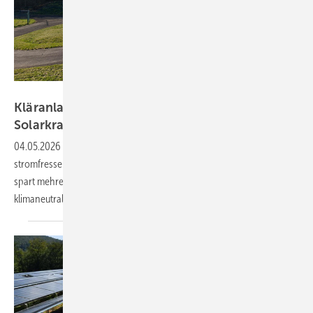
Energie- und Klimaschutzagentur Rheinalnd-Pfalz
Kläranlagen in Rheinland-Pfalz werden
Solarkraftwerke
04.05.2026
-
Die Verbandsgemeinde Vordereifel stellt ihre
stromfressenden Klär- und Pumpwerke auf Sonnenstrom um. Das
spart mehrere Tausend Euro pro Jahr und ist ein Schritt in Richtung
klimaneutralen
Betrieb.