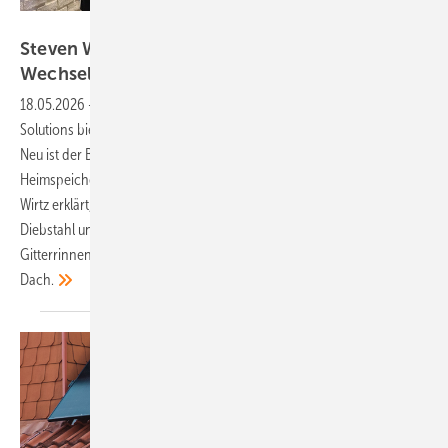
Vorsatz Media
Steven Wirtz von Conduct: Besserer Schutz für
Wechselrichter und
Heimspeicher
18.05.2026
-
PV on Tour: Der Mini PV Shelter von Conduct Technical
Solutions bietet ein Schutzgehäuse für Wechselrichter bis 30 Kilowatt.
Neu ist der Batteryshelter, der die geschützte Installation des
Heimspeichers im Außenbereich ermöglicht. Vertriebsleiter Steven
Wirtz erklärt, wie diese Lösung den Speicher vor Witterung, Bränden,
Diebstahl und Vandalismus schützt. Zudem erleichtert das
Gitterrinnensystem Roof Support die Kabelverlegung auf dem
Dach.