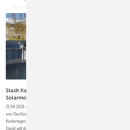
Stadt Karlsruhe, HGW, Thomas Gillich
Stadt Karlsruhe kombiniert senkrechte
Solarmodule mit
Dachbegrünung
21.04.2026
-
Die Stadt Karlsruhe hat ein Pilotprojekt zur Kombination
von Dachbegrünung und vertikaler Photovoltaik gestartet. Auf einer
Kindertagesstätte stehen die Module nun senkrecht statt geneigt.
Damit will die Stadtverwaltung gleich mehrere Vorteile auf einmal