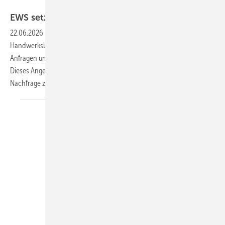
EWS
EWS setzt Installateursuche neu
auf
22.06.2026
-
Der Fachhändler unterstützt regionale
Handwerksbetriebe bei der Gegenierung von Kundenleads. Die
Anfragen und Aufträge werden vorqualifiziert und nicht eingekauft.
Dieses Angebot soll Ihnen helfen, vom Aufschwung der privaten
Nachfrage zu
profitieren.