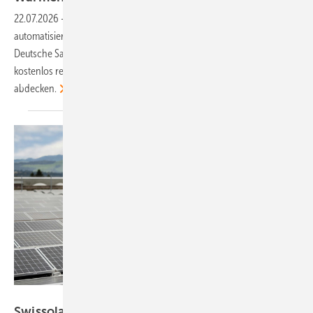
22.07.2026
-
Über das Portal können Handwerksbetriebe
automatisiert an der Vergabe der Aufträge teilnehmen, die über die
Deutsche Sanierungsberatung akquiriert werden. Sie müssen sich nur
kostenlos registrieren und ihr Leistungsspektrum hinterlegen, das sie
abdecken.
CKW
Swissolar fordert: Regeln für Photovoltaik und