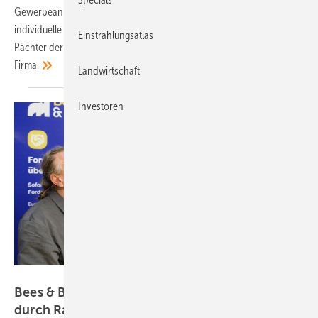
Gewerbeanlagen entwickelt, von Onsite-PPA bis Mietkauf. Damit sind
individuelle Konzepte für die Unternehmen möglich. Gorfion tritt als
Einstrahlungsatlas
Pächter der Dächer auf und verkauft preiswerten Sonnenstrom an die
Firma.
Landwirtschaft
Investoren
Vorsatz Media
Bees & Bears: Mehr Aufträge für Handwerker
durch
Ratenkauf