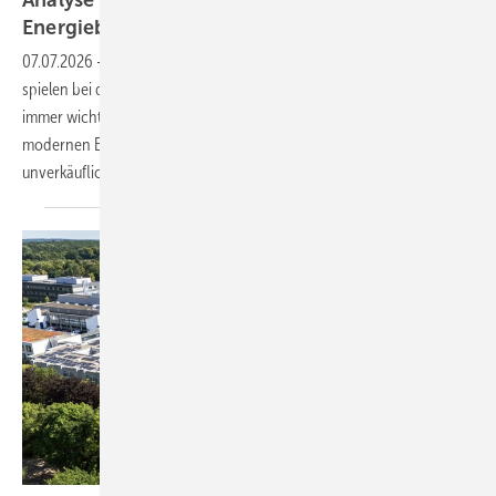
Analyse zeigt: Immobilienkäufer nehmen die
Energiebilanz in den
Blick
07.07.2026
-
Die laufenden Betriebs- und vor allem Energiekosten
spielen bei den Verkaufsgesprächen der Immobilienmakler eine
immer wichtigere Rolle. Ohne klare Perspektive hin zu einer
modernen Energieversorgung werden Gebäude zunehmend
unverkäuflich.