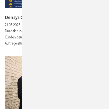
Densys
Densys Connect: Finanzierung sichert
Aufträge
21.05.2026
-
Das Tool erlaubt die einfache Integration der
Finanzierung per PDF-Upload. Dadurch wird der Abschluss für
Kunden deutlich erleichtert. Betriebe erhalten die Möglichkeit,
Aufträge effizient zu
sichern.