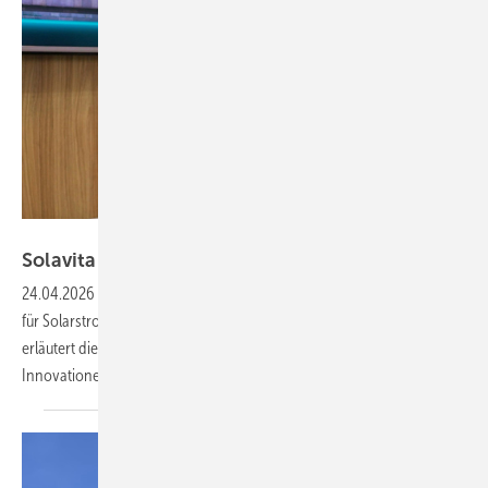
Vorsatz Media
Solavita: Intelligente Lösungen für
Solarstrom
24.04.2026
-
CEO Talk: Solavita bietet ganzheitliche Energielösungen
für Solarstrom, Speicher und Energiemanagement. Wanfei Qu
erläutert die Zukunftspläne und präsentiert beeindruckende
Innovationen – im
Video!