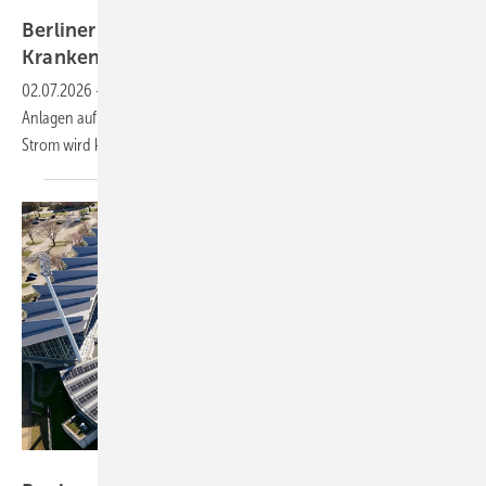
Emanuele Contini / Berliner Stadtwerke
Berliner Stadtwerke stellen zwei
Krankenhäuser auf Sonnenstrom
um
02.07.2026
-
Mit gut 900 Kilowatt haben die Berliner Stadtwerke zwei
Anlagen auf den Dächern der beiden Kliniken in Berlin errichtet. Der
Strom wird komplett vor Ort
genutzt.
Stadt Bochum