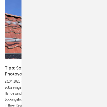
Solarwatt/Altkrüger
Tipp: So sichern Sie Ihre Investition in
Photovoltaik
23.04.2026
-
Wer eine Solaranlage zum Eigenverbrauch bauen will,
sollte einige Fallstricke beachten. Der häufigste Fehler: Sich in die
Hände windiger Drückerkolonnen zu begeben, die ihre Kunden mit
Lockangeboten abzocken. Suchen Sie sich einen soliden Installateur
in Ihrer Region, der ordentliche Referenzen vorweisen
kann.