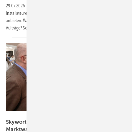
29.07.2026
-
CEO-Talk: Mit soliden Partnern im Rücken können
Installateure ihren Kunden die Finanzierung der Anlage gleich mit
anbieten. Was bedeutet das fürs Geschäft? Mehr Aufwand oder mehr
Aufträge? Schauen Sie
rein!
Vorsatz Media
Skyworth Solar: Strategie zwischen
Marktwandel und regionaler
Wertschöpfung