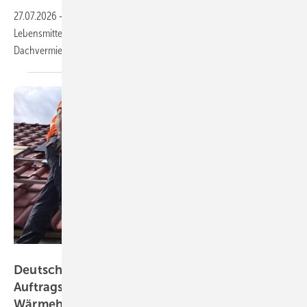
27.07.2026
-
Die Dachanlage entsteht auf einer Lagerhalle für
Lebensmittel in Wustermark bei Berlin. Die Finanzierung erfolgt über
Dachvermietung und Stromverkauf an die Nagel
Gruppe.
K2 Systems
Deutsche Sanierungsberatung startet
Auftragsportal für Solar- und
Wärmehandwerker