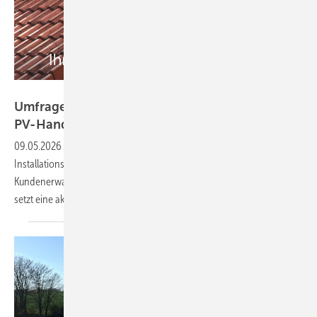
IBC Solar
Umfrage: Wie steht es um den Arbeitsalltag im
PV-Handwerk?
09.05.2026
-
Der Markt bleibt dynamisch. Doch wie erleben
Installationsbetriebe den Alltag zwischen Projektgeschäft,
Kundenerwartungen und steigenden Anforderungen? Genau hier
setzt eine aktuelle Branchenumfrage von IBC Solar
an.