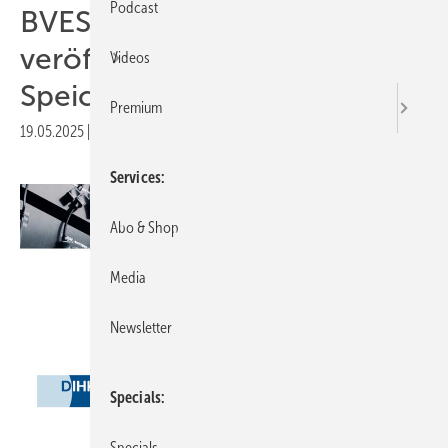
Podcast
BVES und DIHK
veröffentlichen Leitfaden für
Videos
Speicherbetrieb im Gewerbe
Premium
19.05.2025
|
Druckvorschau
Services
Abo & Shop
Media
Newsletter
Specials
BVES/DIHK
Specials