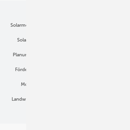
Unsere Themen
Solarmodule
DC-Technik
Wechselrichter
Solarspeicher
AC-Technik
Wartung
Planung
E-Mobilität
Wärme
Recht
Förderung
Preise
Hybridgeneratoren
Montage
Installation
Solarparks
Landwirtschaft
Mieterstrom
Fachhandel
BIPV