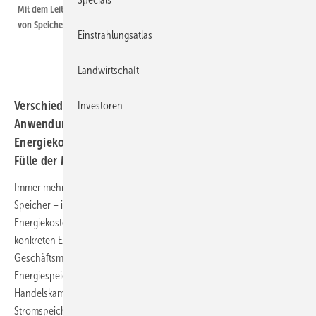
Mit dem Leitfaden zeigen die Autoren die Möglichkeiten für den Einsatz
von Speichern im Gewerbe.
Einstrahlungsatlas
Landwirtschaft
Verschiedene Geschäftsmodelle und
Investoren
Anwendungsszenarien für Speicher senken die
Energiekosten von Unternehmen. Der Leitfaden zeigt die
Fülle der Möglichkeiten und klärt über Regularien auf.
Immer mehr Industrie- und Gewerbebetriebe wollen mit einem
Speicher – im Optimalfall in Kombination mit einer Solaranlage – ihre
Energiekosten senken. Doch die Batteriesysteme müssen auf den
konkreten Einzelfall und das jeweils angestrebte Betriebs- und
Geschäftsmodell ausgelegt werden. Dazu haben der Bundesverband
Energiespeichersysteme (BVES) und die Deutsche Industrie- und
Handelskammer (DIHK) einen Leitfaden zum Einsatz von
Stromspeichern in Industrie und Gewerbe veröffentlicht.