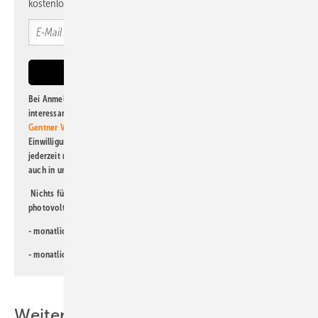
kostenlos direkt ins Postfach.
Bei Anmeldung zu diesem Newsletter bin ich damit einverstanden, über
interessante Verlags- und Online-Angebote
der Marken der Alfons W.
Gentner Verlag GmbH & Co. KG
informiert zu werden. Diese
Einwilligung kann ich jederzeit widerrufen und eine Abmeldung ist
jederzeit möglich. Informationen zum Umgang mit Daten finden Sie
auch in unserer
Datenschutzerklärung
.
Nichts für Sie dabei? Dann lesen Sie doch einen unserer weiteren
photovoltaik-Newsletter!
- monatlicher
Newsletter für Investoren
- monatlicher
Newsletter PV für die Landwirtschaft
Weitere Inhalte