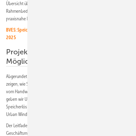
Übersicht über die aktuell geltenden regulatorischen und rechtlichen
Rahmenbedingungen. Der Leitfaden enthält unter anderem
praxisnahe Hinweise zum Netzanschluss und zur Projektumsetzung.
BVES: Speicherbranche rechnet mit leichtem Wachstum im Jahr
2025
Projektbeispiele zeigen die
Möglichkeiten
Abgerundet wird der Leitfaden von zahlreichen Projektbeispielen, die
zeigen, wie Stromspeicher bereits erfolgreich eingesetzt werden –
vom Handwerksbetrieb bis zum Industriekonzern. „Mit dem Leitfaden
geben wir Unternehmen das Wissen an die Hand, um
Speicherlösungen strategisch und wirtschaftlich einzusetzen“, betonte
Urban Windelen, Geschäftsführer des BVES.
Der Leitfaden „Stromspeicher in Industrie und Gewerbe.
Geschäftsmodelle, Regulatorik, Praxisbeispiele“ steht auf der