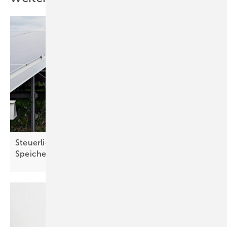
Steuerliche Vereinfachungen für Ökostrom und
Speicher treten in
Kraft