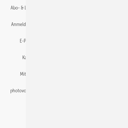
Abo- & Leserservice
AGB
Alle Inhalte chronologisch
Anmelden
Anmeldung & Registrierung
Datenschutz
E-Paper
Gentner Energy Media
Impressum
Karriere bei Gentner
Team
Mediaservice
Mitgliedschaften und Engagement
Newsletter
photovoltaik abonnieren
Privacy Manager
pv Europe
RSS-Feed
Veranstaltungen / Webinare
© 2026 photovoltaik