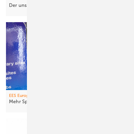
Der unsi chtba re Mitarbeiter in Ihrem
Betrieb
EES Europe
Mehr Speicher fürs
Geschäft