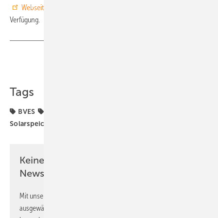
Webseite des BVES
und der DIHK zum kostenlosen Download zur
Verfügung.
Teilen
Link kopieren
Tags
BVES
Betrieb
Gewerbe
Planung
Solarspeicher
Speicher
Keine Zeit? Kein Problem mit dem PV
Newsletter!
Mit unserem Newsletter erhalten Sie regelmäßig von uns
ausgewählte Informationen und Neuigkeiten, gebündelt und