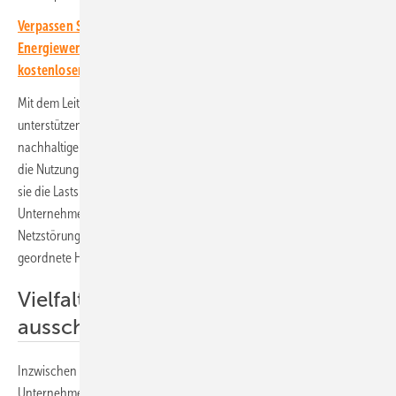
Verpassen Sie keine wichtige Information rund um die solare
Energiewende! Abonnieren Sie dazu einfach unseren
kostenlosen Newsletter.
Mit dem Leitfaden wollen die beiden Verbände Unternehmen
unterstützen, die ihre Energieversorgung sicherer, preiswerter und
nachhaltiger aufstellen wollen. Denn die Speichersysteme erhöhen
die Nutzung des selbst produzierten Solarstroms vor Ort genauso, wie
sie die Lastspitzen abfangen können. Dadurch sparen die
Unternehmen viel Geld für den Stromanschluss. Aber auch bei
Netzstörungen sichern die Speicher die Produktionsabläufe oder das
geordnete Herunterfahren der Produktion ab.
Vielfalt der Anwendungen
ausschöpfen
Inzwischen sind in Deutschland schon über 12.000 Speicher bei
Unternehmen im Einsatz. Das Marktsegment wächst jährlich um mehr