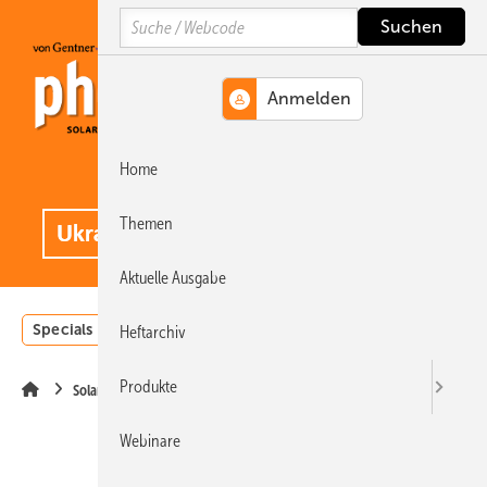
Springe
Springe
Springe
Search
auf
auf
auf
Hauptinhalt
Hauptmenü
SiteSearch
Home
MENÜ
.
Themen
Aktuelle Ausgabe
Specials
Einstrahlungsatlas
Landwirtschaft
Invest
Heftarchiv
Produkte
Solarspeicher
Webinare