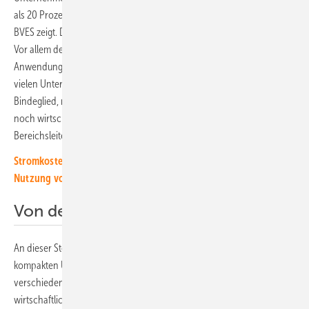
als 20 Prozent – Tendenz steigend –, wie die Branchenanalyse des
BVES zeigt. Dennoch seien viele Potenziale bisher nicht ausgeschöpft.
Vor allem der wirtschaftliche Nutzen und die technische Vielfalt an
Anwendungsmöglichkeiten seien aus Sicht der Branchenvertreter bei
vielen Unternehmen noch unbekannt. „Speicher sind ein zentrales
Bindeglied, mit dem erneuerbare Energieversorgung in Unternehmen
noch wirtschaftlicher sein kann“, erklärt Sebastian Bolay,
Bereichsleiter Energie, Umwelt, Industrie bei der DIHK.
Stromkosten im Gewerbe senken: Unser Ratgeber für die solare
Nutzung von Flachdächern
Von der Planung bis zum Betrieb
An dieser Stelle setzt der Leitfaden an. Die Autor:innen geben einen
kompakten Überblick über die technischen Grundlagen und die
verschiedenen Geschäftsmodelle. Sie zeigen, wie die Speicher
wirtschaftlich werden können. Zusätzlich geben sie noch eine