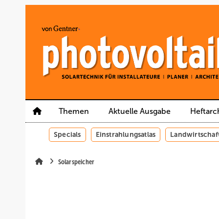
Springe
Springe
Springe
auf
auf
auf
Hauptinhalt
Hauptmenü
SiteSearch
Themen
Aktuelle Ausgabe
Heftarc
Specials
Einstrahlungsatlas
Landwirtschaf
Solarspeicher