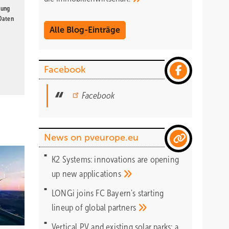
gung
 Daten
Alle Blog-Einträge
Facebook
Facebook
News on pveurope.eu
K2 Systems: innovations are opening
up new
applications
LONGi joins FC Bayern's starting
lineup of global
partners
Vertical PV and existing solar parks: a