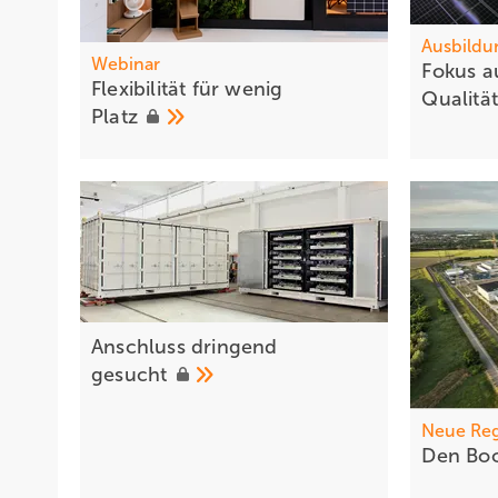
Ausbildu
Webinar
Fokus a
Flexibilitä t für wenig
Qualitä
Platz
Anschluss dr ingend
gesucht
Neue Re
Den Boo