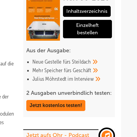
Inhaltsverzeichnis
Einzelheft
bestellen
Aus der Ausgabe:
Neue Gestelle fürs
Steildach
auf die
Mehr Speicher fürs
Geschäft
Julius Möhrstedt im
Interview
2 Ausgaben unverbindlich testen:
e der
Jetzt kostenlos testen!
Modulen
es
Jetzt aufs Ohr - Podcast