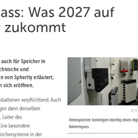
pass: Was 2027 auf
er zukommt
 auch für Speicher in
echnische und
 von Spherity erläutert,
 sich eröffnen.
nsbatterien verpflichtend. Auch
egen dann denselben
HT
 Leiter des
Heimspeicher benötigen künftig einen digi
Eine besondere
Batteriepass.
peichersysteme in der