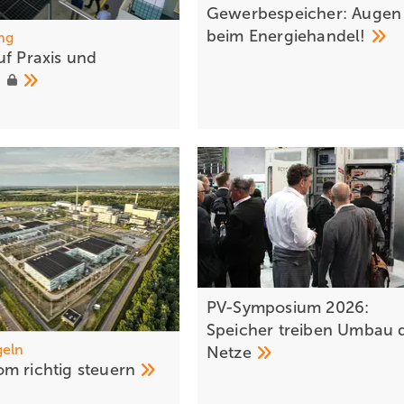
Gewerbespeicher: Augen
beim
Energiehandel!
ng
uf Praxis und
t
PV-Symposium 2026:
Speicher treiben Umbau 
geln
Netze
m ric htig
steuern