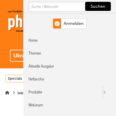
Springe
Springe
Springe
Search
auf
auf
auf
Hauptinhalt
Hauptmenü
SiteSearch
Home
MENÜ
.
Themen
Aktuelle Ausgabe
Specials
Einstrahlungsatlas
Landwirtschaft
Invest
Heftarchiv
Produkte
Solarspeicher
Webinare