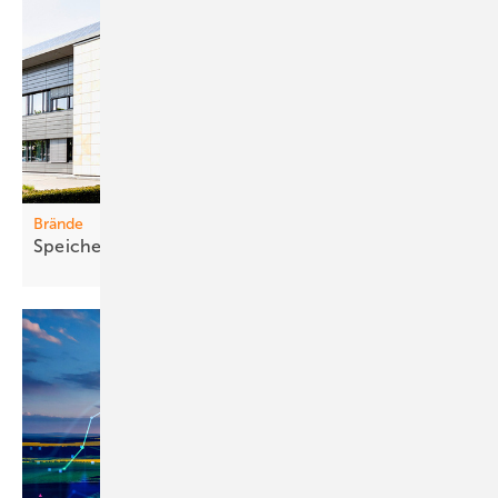
Brände
Speich er sic her und zuverlässig
integrieren