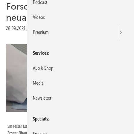
Podcast
Forscher arbeiten an
neuartigen Feststoffbatterien
Videos
28.09.2021
|
Druckvorschau
Premium
Services
Abo & Shop
Media
Newsletter
Xilai Xue, KIT
Specials
Ein fester Elektrolyt hilft die Sicherheit und Leistungsfähigkeit von
Feststoffbatterien zu verbessern.
Specials