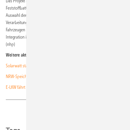
Das Projekt deckt dabei die gesamte Wertschöpfungskette von
Feststoffbatterien mit Lithiummetall als Anodenmaterial ab: von der
Auswahl der Materialien über die Herstellung der Komponenten, die
Verarbeitung zu Zellen, die Skalierung der Batterien für den Einsatz in
Fahrzeugen und andere Anwendungen bis hin zum Recycling. Die
Integration in die Kreislaufwirtschaft ist also ebenfalls berücksichtigt.
(nhp)
Weitere aktuelle News:
Solarwatt startet drei neue Fertigungen für Speicher und Solarmodule
NRW-Speicherförderung schließt solaren Wasserstoff ein
E-LKW fährt 1.099 Kilometer in 23 Stunden ohne Ladestopp
Teilen
Link kopieren