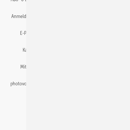
Anmelden
Anmeldung & Registrierung
Datenschutz
E-Paper
Gentner Energy Media
Impressum
Karriere bei Gentner
Team
Mediaservice
Mitgliedschaften und Engagement
Newsletter
photovoltaik abonnieren
Privacy Manager
pv Europe
RSS-Feed
Veranstaltungen / Webinare
© 2026 photovoltaik