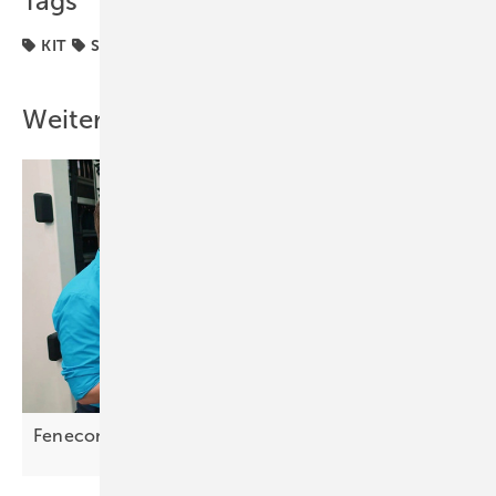
Tags
KIT
Solarspeicher
Stromspeicher
Weitere Inhalte
Fenecon: „Wir gewinnen massiv
Marktanteile“