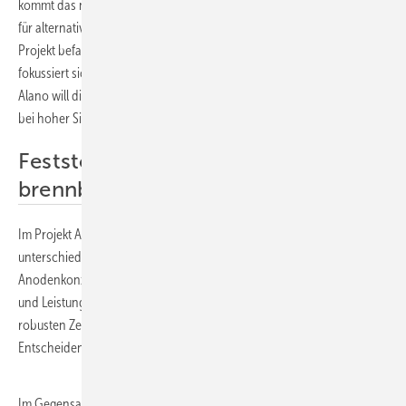
kommt das neue Verbundvorhaben Alano ins Spiel: Das Kürzel steht
für alternative Anodenkonzepte für sichere Feststoffbatterien. Das
Projekt befasst sich mit Lithiumakkus der nächsten Generation und
fokussiert sich auf die Lithiummetall-Anode als zentrale Komponente.
Alano will die Energiedichte einer Feststoffbatterie erhöhen, und zwar
bei hoher Sicherheit.
Feststoffbatterien sind nicht leicht
brennbar
Im Projekt Alano evaluieren Partner aus Forschung und Industrie
unterschiedliche auf Lithiummetall basierende innovative
Anodenkonzepte für Feststoffbatterien, um die Reaktivität, Sicherheit
und Leistungsfähigkeit der Anode zu optimieren und diese in einer
robusten Zelleinheit mit hoher Energiedichte zu integrieren.
Entscheidend ist dabei die Kombination mit einem festen Elektrolyten.
Im Gegensatz zu konventionellen Flüssigelektrolyten, die stark mit