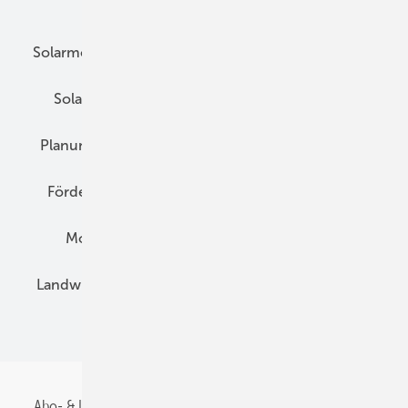
Unsere Themen
Solarmodule
DC-Technik
Wechselrichter
Solarspeicher
AC-Technik
Wartung
Planung
E-Mobilität
Wärme
Recht
Förderung
Preise
Hybridgeneratoren
Montage
Installation
Solarparks
Landwirtschaft
Mieterstrom
Fachhandel
BIPV
Abo- & Leserservice
AGB
Alle Inhalte chronologisch