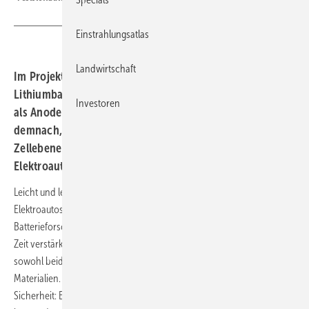
Einstrahlungsatlas
Landwirtschaft
Im Projekt Alano arbeiten Forscher und Industrie an
Lithiumbatterien der nächsten Generation: Lithiummetall
Investoren
als Anodenmaterial und ein fester Elektrolyt ermöglichen
demnach, bei hoher Sicherheit die Energiedichte auf
Zellebene zu erhöhen. Das könnte die Reichweite von
Elektroautos deutlich verlängern.
Leicht und leistungsstark, kostengünstig und sicher – Batterien für
Elektroautos müssen verschiedene Anforderungen vereinen.
Batterieforschende und Automobilhersteller setzen daher seit einiger
Zeit verstärkt auf Feststoffbatterien. Bei dieser Bauform bestehen
sowohl beide Elektroden als auch der Elektrolyt aus festen
Materialien. Besonders der feste Elektrolyt verspricht Vorteile für die
Sicherheit: Er ist schwer entflammbar und kann nicht auslaufen. Hier