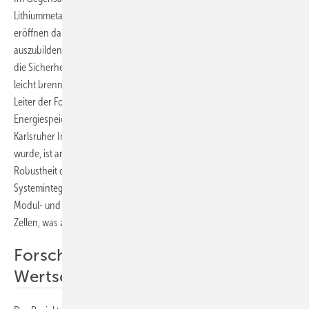
Lithiummetall reagieren, sind Festelektrolyte weniger reaktiv und
eröffnen damit die Möglichkeit, kinetisch stabile Grenzflächen
auszubilden. Dies wiederum verspricht weitere Vorteile: „Erstens wird
die Sicherheit wesentlich verbessert, da die Zellen keine flüssigen und
leicht brennbaren Bestandteile enthalten“, erläutert Dominic Bresser,
Leiter der Forschungsgruppe Elektrochemische
Energiespeichermaterialien am Helmholtz-Institut Ulm (HIU), das vom
Karlsruher Institut für Technologie und der Universität Ulm gegründet
wurde, ist an dem Vorhaben beteiligt. „Zweitens erhöht sich die
Robustheit der Zellen, wodurch Handhabung, Kühlung und
Systemintegration leichter werden.“ So lassen sich die Kosten auf Zell-,
Modul- und Systemebene senken. Zugleich steigt die Lebensdauer der
Zellen, was zur Nachhaltigkeit beiträgt.
Forschung entlang der
Wertschöpfungskette