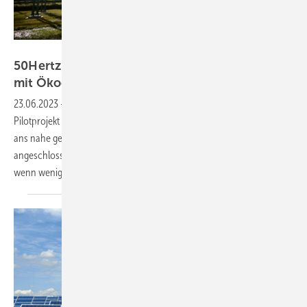
50Hertz, Jan Pauls
50Hertz und Enertrag erproben Netzstabilität
mit
Ökoenergieanlagen
23.06.2023
-
H2-Pionier Enertrag und 50Hertz starten ein innovatives
Pilotprojekt in Brandenburg: Ökostromanlagen mit 500 Megawatt sind
ans nahe gelegene Umspannwerk des Übertragungsnetzbetreiber
angeschlossen. Sie sollen künftig Blindleistung bereitstellen, auch
wenn wenig Wind
weht.