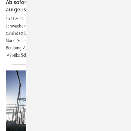
Ab so fort wird nur noch Schwarzbrot
aufgetischt
16.11.2023
-
Die Preise für Solarspeicher stehen unter Druck. Denn die
schwächelnde Nachfrage im privaten Segment führt zur Absatzkrise,
zumindest bei Heimspeichern. Dafür öffnet sich ein sehr potenter
Markt: Solarspeicher für gewerbliche Anwendungen. Allerdings sind
Beratung, Auslegung und Installation deutlich anspruchsvoller.
Heiko
Schwarzburger