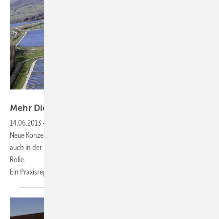
Fotos und Grafiken: Power-One
Mehr Dienste für das
Netz
14.06.2013
-
Kommunale Stadtwerke und Netzbetrieb —
Neue Konzepte für Solarwechselrichter stabilisieren die Leitungen –
auch in der Nacht. Dabei spielt die Blindleistung eine wesentliche
Rolle.
Ein
Praxisreport