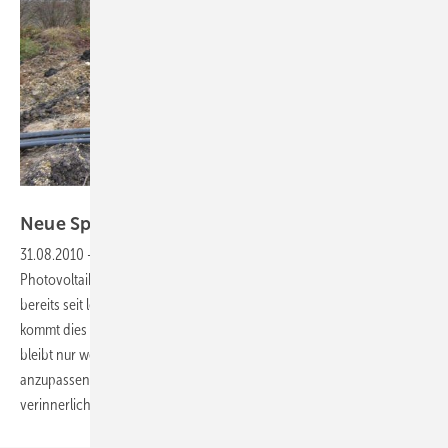
Foto: DUS Kabelmontage
Neue
Spielregeln
31.08.2010
-
Niederspannungsrichtlinie:
Nachdem für
Photovoltaikanlagen, die in das Mittelspannungsnetz einspeisen,
bereits seit letztem Jahr Vorschriften zur Netzstabilisierung gelten,
kommt dies nun auch auf Anlagen auf Niederspannungsebene zu. Es
bleibt nur wenig Zeit für Wechselrichterhersteller, ihre Geräte
anzupassen, und für Installateure, einige neue Details zu
verinnerlichen.