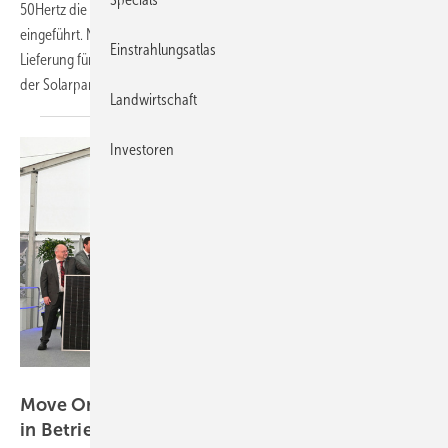
50Hertz die Beschaffung von Blindleistung zur Spannungshaltung
eingeführt. Nach Ende der Zuschlagsfrist startet die Phase der
Einstrahlungsatlas
Lieferung für die Systemdienstleistung zum 1. April. Pilotprojekte wie
der Solarpark Witznitz haben gezeigt, wie es
geht.
Landwirtschaft
Investoren
Velka Botička
Move On nimmt riesigen Energiepark Witznitz
in
Betrieb