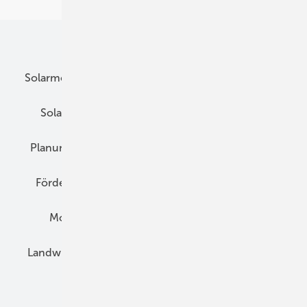
Unsere Themen
Solarmodule
DC-Technik
Wechselrichter
Solarspeicher
AC-Technik
Wartung
Planung
E-Mobilität
Wärme
Recht
Förderung
Preise
Hybridgeneratoren
Montage
Installation
Solarparks
Landwirtschaft
Mieterstrom
Fachhandel
BIPV