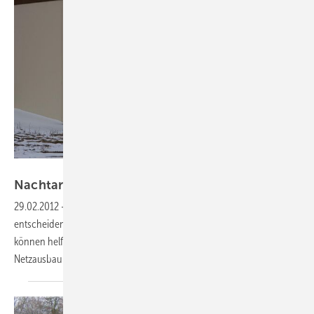
Foto: Solarpraxis AG/Andreas Schlegel
Nachtarbeit
möglich
29.02.2012
-
Neue Aufgaben:
Wechselrichter spielen eine
entscheidende Rolle bei der Netzintegration. Der neueste Clou: Sie
können helfen, Stromleitungen besser zu nutzen, und damit teuren
Netzausbau
einsparen.