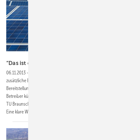
Fotos: SMA AG
“Das ist ein neues
Geschäftsmodell.“
06.11.2013
-
Netzintegration —
Solarparkbetreiber benötigen
zusätzliche Einnahmen neben der Einspeisevergütung. Mit der
Bereitstellung von Systemdienstleistungen wie Blindleistung könnten
Betreiber künftig Geld verdienen, sagt Professor Bernd Engel von der
TU Braunschweig. Dadurch spartder Netzbetreiber an Infrastruktur.
Eine klare Win-win-Situation. Ein
Interview