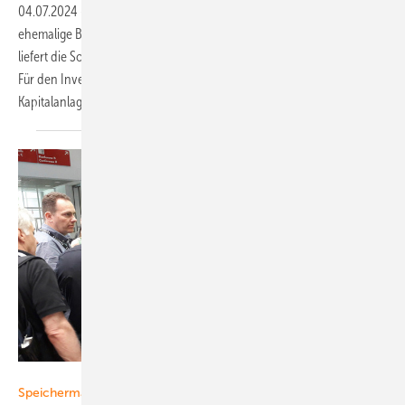
04.07.2024
-
Satte 650 Megawatt Leistung hat Move On auf eine
ehemalige Bergbaufläche südlich von Leipzig gebaut. Die Anlage
liefert die Sonnenenergie direkt ins Übertragungsnetz mit 380 Kilovolt.
Für den Investor Signal Iduna ist es eine nachhaltige und langfristige
Kapitalanlage.
Heiko Schwarzburger
Speichermarkt