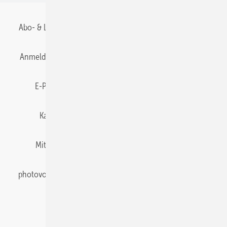
Abo- & Leserservice
AGB
Alle Inhalte chronologisch
Anmelden
Anmeldung & Registrierung
Datenschutz
E-Paper
Gentner Energy Media
Impressum
Karriere bei Gentner
Team
Mediaservice
Mitgliedschaften und Engagement
Newsletter
photovoltaik abonnieren
Privacy Manager
pv Europe
RSS-Feed
Veranstaltungen / Webinare