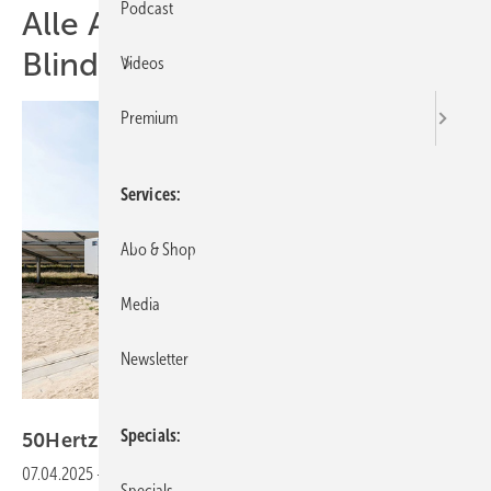
Podcast
Alle Artikel zum Thema
Blindleistung
Videos
Premium
Services
Abo & Shop
Media
Newsletter
SMA
Specials
50Hertz startet neuen Markt für
Blindleistung
07.04.2025
-
Als erster deutscher Übertragungsnetzbetreiber hat
Specials