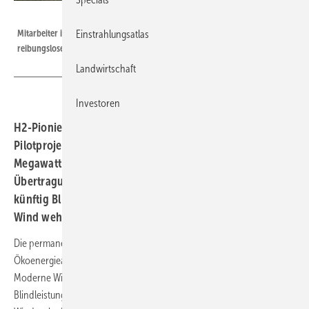
50Hertz, Jan Pauls
Mitarbeiter in einem Umspannwerk: Die Blindleistung sorgt für den
Einstrahlungsatlas
reibungslosen Stromtransport.
Landwirtschaft
Investoren
H2-Pionier Enertrag und 50Hertz starten ein innovatives
Pilotprojekt in Brandenburg: Ökostromanlagen mit 500
Megawatt sind ans nahe gelegene Umspannwerk des
Übertragungsnetzbetreiber angeschlossen. Sie sollen
künftig Blindleistung bereitstellen, auch wenn wenig
Wind weht.
Die permanente Blindleistungsbereitstellung durch
Ökoenergieanlagen ist technologisches und regulatorisches Neuland.
Moderne Windenergieanlagen sind technisch in der Lage,
Blindleistung zur Verfügung zu stellen, auch wenn nur wenig oder kein