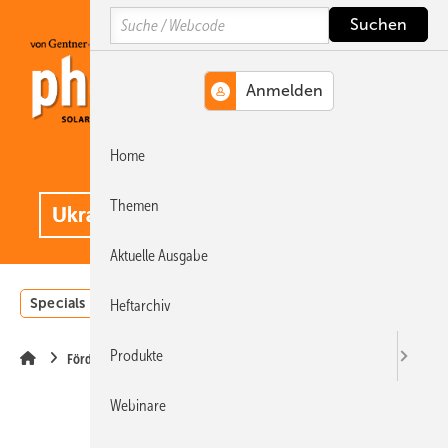
Springe
Springe
Springe
Search
auf
auf
auf
Hauptinhalt
Hauptmenü
SiteSearch
Home
MENÜ
.
Themen
Aktuelle Ausgabe
Specials
Einstrahlungsatlas
Landwirtschaft
Invest
Heftarchiv
Produkte
Förderung
Webinare