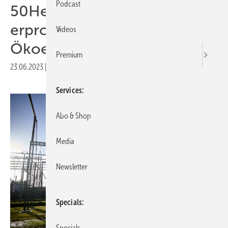
Podcast
50Hertz und Enertrag
erproben Netzstabilität mit
Videos
Ökoenergieanlagen
Premium
23.06.2023
|
Druckvorschau
Services
Abo & Shop
Media
Newsletter
Specials
Specials