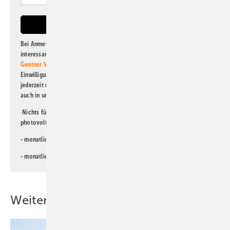
Bei Anmeldung zu diesem Newsletter bin ich damit einverstanden, über
interessante Verlags- und Online-Angebote
der Marken der Alfons W.
Gentner Verlag GmbH & Co. KG
informiert zu werden. Diese
Einwilligung kann ich jederzeit widerrufen und eine Abmeldung ist
jederzeit möglich. Informationen zum Umgang mit Daten finden Sie
auch in unserer
Datenschutzerklärung
.
Nichts für Sie dabei? Dann lesen Sie doch einen unserer weiteren
photovoltaik-Newsletter!
- monatlicher
Newsletter für Investoren
- monatlicher
Newsletter PV für die Landwirtschaft
Weitere Inhalte