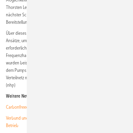
Thorsten Leske, Abteilungsleiter Elektrische Netze bei Enertrag. Ein
nächster Schritt sollte die Etablierung eines Marktmodells für die
Bereitstellung von Blindleistung sein.
Über dieses Pilotprojekt hinaus verfolgt 50Hertz verschiedene
Ansätze, um mit immer weniger konventionellen Kraftwerken die
erforderlichen Systemdienstleistungen zur Spannungs- und
Frequenzhaltung erbringen zu können: In anderen Pilotprojekten
wurden beispielsweise mit einem Umrichter der Deutschen Bahn und
dem Pumpspeicherwerk Wendefurth Blindleistungsquellen im
Verteilnetz mit Wirksamkeit im Höchstspannungsnetz erschlossen.
(nhp)
Weitere News zum Thema:
Carbonfreed stellt neue KI-Software Gridcert vor
Verbund und Kyon Energy nehmen Großspeicher in Nordbayern in
Betrieb