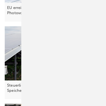
EU erreicht selbst gestecktes Ausbauziel für
Photovoltaik –
noch
Steuerliche Vereinfachungen für Ökostrom und
Speicher treten in
Kraft