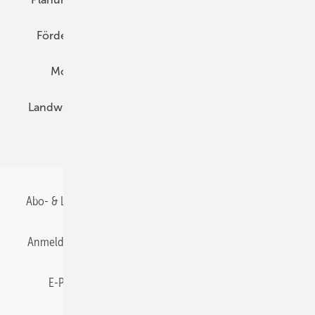
Förderung
Preise
Hybridgeneratoren
Montage
Installation
Solarparks
Landwirtschaft
Mieterstrom
Fachhandel
BIPV
Abo- & Leserservice
AGB
Alle Inhalte chronologisch
Anmelden
Anmeldung & Registrierung
Datenschutz
E-Paper
Gentner Energy Media
Impressum