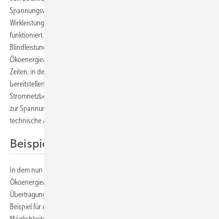
Spannungsverluste beim Transport ausgleichen, sodass möglichst viel
Wirkleistung beim Verbraucher ankommt und das Netz sicher
funktioniert. Bisher haben vor allem konventionelle Kraftwerke
Blindleistung während ihres Betriebs bereitgestellt.
Ökoenergieanlagen müssen nach derzeitigen Regelungen in den
Zeiten, in denen sie unter zehn Prozent ihrer Wirkleistung
bereitstellen, keine Blindleistung liefern. Dies stellt die
Stromnetzbetreiber vor die Herausforderung, dass sie in diesen Zeiten
zur Spannungshaltung die nötige Blindleistung durch andere
technische Anlagen kompensieren müssen.
Beispiel für unterlagerte Verteilnetze
In dem nun initiierten Pilotprojekt liefern unterschiedliche
Ökoenergieanlagen Blindleistung zur Stabilisierung des
Übertragungsnetzes – auch bei Windstille. „Dies ist gleichzeitig ein
Beispiel für unterlagerte Verteilnetze, in denen die technischen
Möglichkeiten der EEA noch nicht ausgeschöpft werden“, sagt