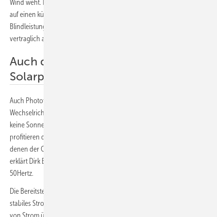
Wind weht. Im Pilotprojekt wollen Enertrag und 50Hertz auch mit Blick
auf einen künftigen Blindleistungsmarkt erproben, wie der
Blindleistungsabruf technisch in der Praxis funktioniert und
vertraglich ausgestaltet werden kann.
Auch die Wechselrichter in
Solarparks liefern Blindleistung
Auch Photovoltaikanlagen auf der Freifläche können über ihre
Wechselrichter Blindleistung bereitstellen, wenn zum Beispiel nachts
keine Sonne scheint. „Von den Erkenntnissen, die wir hier sammeln,
profitieren daher auch Netzbetreiber auf der Verteilnetzebene, bei
denen der Großteil der Ökoenergieanlagen direkt angeschlossen ist“,
erklärt Dirk Biermann, Geschäftsführer Märkte und Systembetrieb bei
50Hertz.
Die Bereitstellung von ausreichend Blindleistung ist Grundlage für ein
stabiles Stromnetz. Blindleistung stellt den reibungslosen Transport
von Strom über längere Strecken sicher. Mit ihr lassen sich