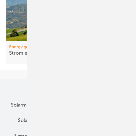
Energiegemeinschaften
St rom einfa cher
teilen
Unsere Themen
Solarmodule
DC-Technik
Wechselrichter
Solarspeicher
AC-Technik
Wartung
Planung
E-Mobilität
Wärme
Recht