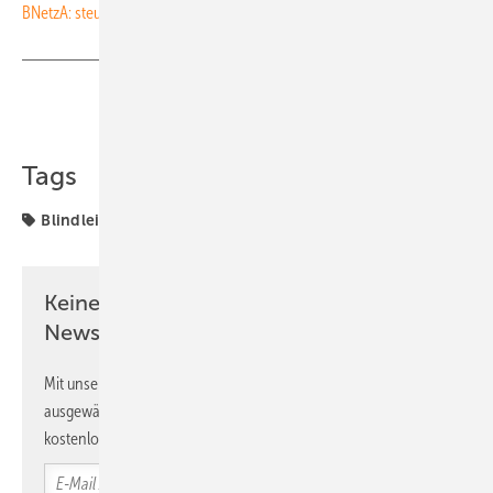
BNetzA: steuerbare Verbraucher besser fürs Stromnetz nutzen
Teilen
Link kopieren
Tags
Blindleistung
Förderung
Keine Zeit? Kein Problem mit dem PV
Newsletter!
Mit unserem Newsletter erhalten Sie regelmäßig von uns
ausgewählte Informationen und Neuigkeiten, gebündelt und
kostenlos direkt ins Postfach.