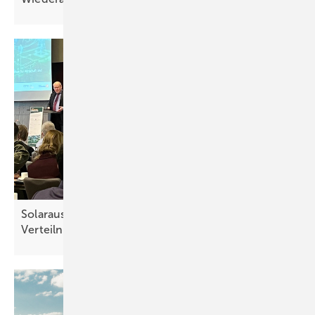
Solarausbau und E-Mobilität erfordert smartere
Verteilnetze