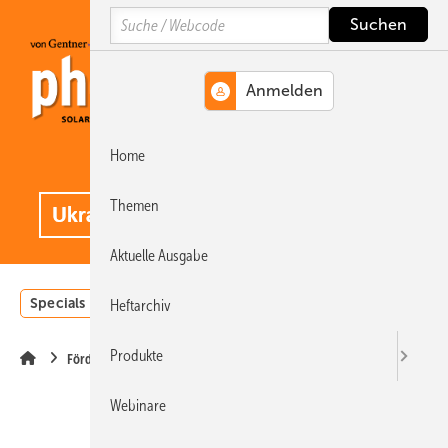
Springe
Springe
Springe
Search
auf
auf
auf
Hauptinhalt
Hauptmenü
SiteSearch
Home
MENÜ
.
Themen
Aktuelle Ausgabe
Specials
Einstrahlungsatlas
Landwirtschaft
Invest
Heftarchiv
Produkte
Förderung
Webinare