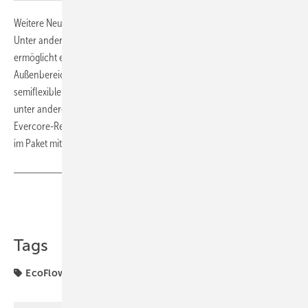
Weitere Neuheiten stellen wir bald in unseren
PVGT-Videos
vor.
Unter anderem dabei: der Battery Shelter von
Conduct
. Das Gehäuse
ermöglicht eine geschützte Installation des Heimspeichers im
Außenbereich.
Sunman
präsentiert seine ultraleichten und
semiflexiblen Solarmodule. Das Indachsystem von
Solarroof
kommt
unter anderem mit terrakottafarbenen Modulen. Zudem wird die neue
Evercore-Reihe von
Solis
vorgestellt. Der Gewerbespeicher kommt
im Paket mit einem leistungsstarken Hybridwechselrichter. (nhp)
Teilen
Link kopieren
Tags
EcoFlow
Förderung
solar solutions