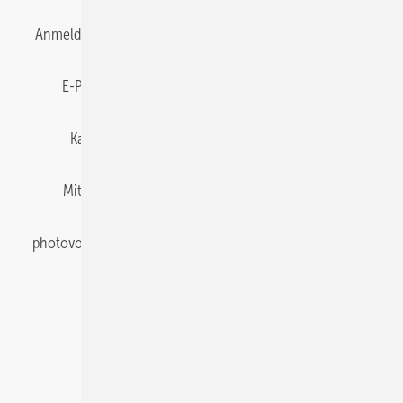
Anmelden
Anmeldung & Registrierung
Datenschutz
E-Paper
Gentner Energy Media
Impressum
Karriere bei Gentner
Team
Mediaservice
Mitgliedschaften und Engagement
Newsletter
photovoltaik abonnieren
Privacy Manager
pv Europe
RSS-Feed
Veranstaltungen / Webinare
© 2026 photovoltaik