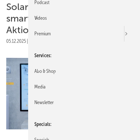
Podcast
Solar Solutions Düsseldorf:
smarte Manager live in
Videos
Aktion
Premium
05.12.2025
|
Druckvorschau
Services
Abo & Shop
Media
Newsletter
Specials
Lumenhaus
Specials