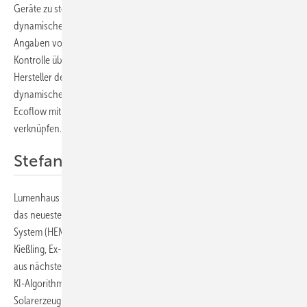
Geräte zu steuern und Einsparungen durch die Nutzung von über 500
dynamischen Stromtarifen in ganz Europa zu optimieren. Nach
Angaben von Ecoflow ermöglicht Powerinsight 2 eine umfassende
Kontrolle über den Energieverbrauch im Haushalt. Zudem verfolgt der
Hersteller den Ansatz eines offenen Ökosystems und integriert
dynamische Stromtarife aus ganz Europa. Die Partnerschaft von
Ecoflow mit Go-E soll Home-Energy-Management und E-Laden enger
verknüpfen.
Stefan Kießling besucht Lumenhaus
Lumenhaus präsentierte das All-in-One-Home-Energy-System sowie
das neueste, mit Emotion-AI erweiterte Home Energy Management
System (HEMS). Ein besonderes Highlight war der Besuch von Stefan
Kießling, Ex-Bundesligaprofi von Bayer 04 Leverkusen. Kießling erlebte
aus nächster Nähe, wie das weiterentwickelte HEMS fortschrittliche
KI-Algorithmen nutzt, um das Verhalten im Haushalt, die
Solarerzeugung und Wetterprognosen zu analysieren.