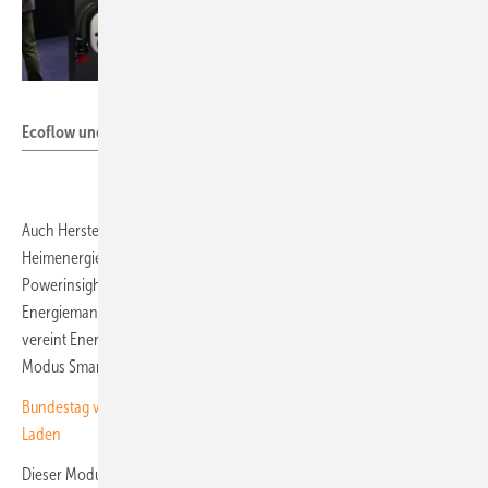
Niels H. Petersen
Ecoflow und Go-E verknüpfen Energiemanagement und E-Laden.
Auch Hersteller Ecoflow hat auf der Messe neue Funktionen für sein
Heimenergiesystem vorgestellt. Im Mittelpunkt steht das sogenannte
Powerinsight 2, das als zentrales Steuerelement für das
Energiemanagement im Haushalt dient. Die visuelle Schaltzentrale
vereint Energiemanagement, einen smarten Assistenten und den
Modus Smartgewinn.
Bundestag vereinfacht Stromsteuer für Speicher und bidirektionales
Laden
Dieser Modus ist darauf ausgelegt, Energieverbräuche zu verlagern,