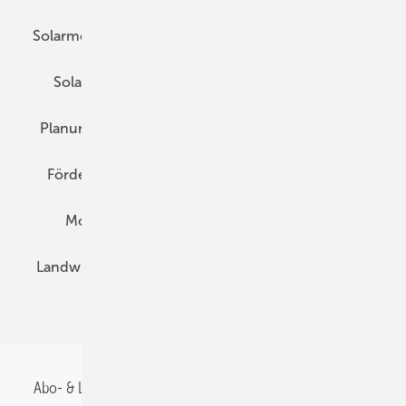
Solarmodule
DC-Technik
Wechselrichter
Solarspeicher
AC-Technik
Wartung
Planung
E-Mobilität
Wärme
Recht
Förderung
Preise
Hybridgeneratoren
Montage
Installation
Solarparks
Landwirtschaft
Mieterstrom
Fachhandel
BIPV
Abo- & Leserservice
AGB
Alle Inhalte chronologisch