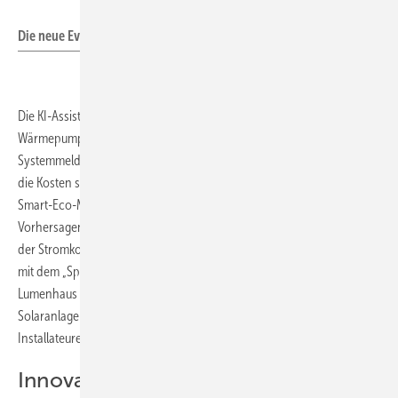
Niels H. Petersen
Die neue Evercore-Reihe.
Die KI-Assistenz Lumi ermöglicht eine intuitive Steuerung – von der
Wärmepumpe über das E-Laden bis hin zur Diagnose von
Systemmeldungen. So entstehen personalisierte Energiestrategien,
die Kosten senken und die Energieunabhängigkeit erhöhen. Der neue
Smart-Eco-Modus kombiniert dynamische Stromtarife mit erlernten
Vorhersagen. Laut Lumenhaus können Haushalte so bis zu 96 Prozent
der Stromkosten sparen. Kießling vergleicht den Smart-Eco-Modus
mit dem „Spielmacher auf dem Feld“. Darüber hinaus erweitert
Lumenhaus künftig seine Partnerprogramme für die Installation von
Solaranlagen, Stromspeichern und Wärmepumpen – und lädt weitere
Installateure ein, Teil dieses Ökosystems zu werden.
Innovationen im Video