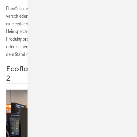
Ebenfalls neu ist der Anker Solix V1 EV-Charger. Das Gerät ist mit
verschiedenen Funktionen zur Ladeoptimierung ausgestattet und auf
eine einfache Bedienung im Alltag ausgelegt. Das bestehende
Heimspeichersystem Anker Solix X1 bleibt weiterhin Teil des
Produktportfolios. Es ist für die Versorgung von Einfamilienhäusern
oder kleinen Betrieben mit Dachsolaranlage konzipiert – und auch auf
dem Stand des Herstellers zu sehen.
Ecoflow demonstriert Powerinsight
2