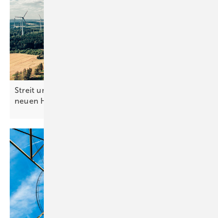
Streit um Netzpaket: Solarbranche warnt vor
neuen
Hürden