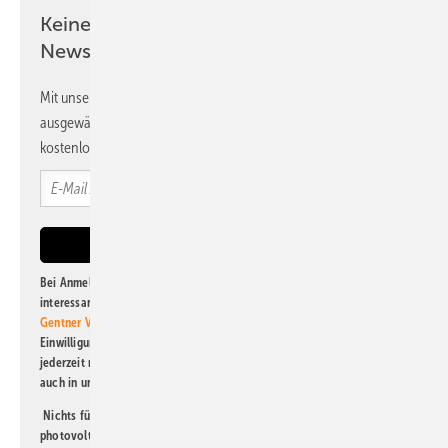
Keine Zeit? Kein Problem mit dem PV
Newsletter!
Mit unserem Newsletter erhalten Sie regelmäßig von uns
ausgewählte Informationen und Neuigkeiten, gebündelt und
kostenlos direkt ins Postfach.
Bei Anmeldung zu diesem Newsletter bin ich damit einverstanden, über
interessante Verlags- und Online-Angebote
der Marken der Alfons W.
Gentner Verlag GmbH & Co. KG
informiert zu werden. Diese
Einwilligung kann ich jederzeit widerrufen und eine Abmeldung ist
jederzeit möglich. Informationen zum Umgang mit Daten finden Sie
auch in unserer
Datenschutzerklärung
.
Nichts für Sie dabei? Dann lesen Sie doch einen unserer weiteren
photovoltaik-Newsletter!