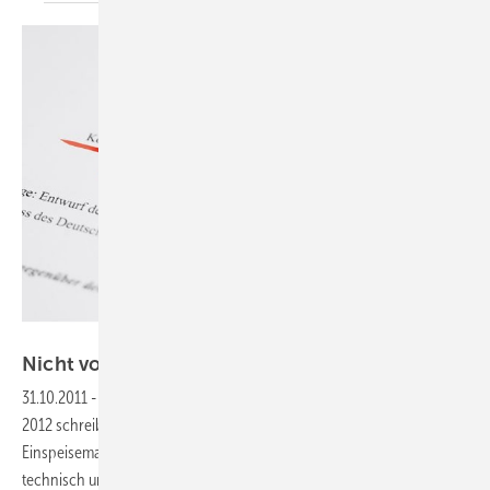
Foto: Solarpraxis AG/Andreas Schlegel
Nicht
vollzugsfähig
31.10.2011
-
Einspeisemanagement:
Die EEG-Novelle für das Jahr
2012 schreibt vor, dass Photovoltaikanlagen künftig zum sogenannten
Einspeisemanagement fähig sein müssen. Doch wie diese Vorgabe
technisch umgesetzt werden soll, ist völlig unklar. Die pauschale