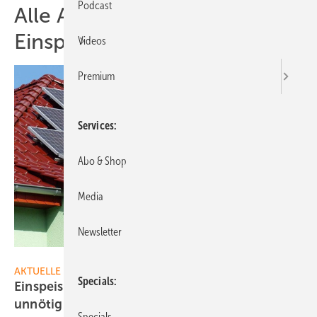
Podcast
Alle Artikel zum Thema
Einspeisemanagement
Videos
Premium
Services
Abo & Shop
Media
Newsletter
nhp
AKTUELLE MELDUNGEN
Specials
Einspeisemanagement für kleine Solaranlagen
unnötig
Specials