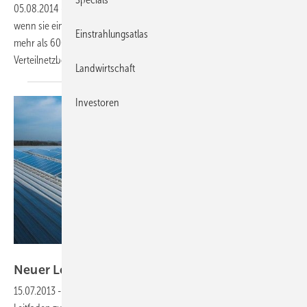
05.08.2014
-
Kleine Photovoltaikdachanlagen rentieren sich nicht,
wenn sie ein Einspeisemanagement benötigen. Dies schlägt mit teils
Einstrahlungsatlas
mehr als 600 Euro pro Anlage zu Buche. Laut einer Umfrage sehen
Verteilnetzbetreiber zudem keine Entlastung für das
Netz.
Landwirtschaft
Investoren
Conergy
Neuer Leitfaden zum
Einspeisemanagement
15.07.2013
-
Die Bundesnetzagentur veröffentlicht einen aktualisierten