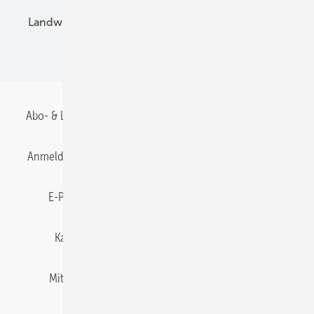
Landwirtschaft
Mieterstrom
Fachhandel
BIPV
Abo- & Leserservice
AGB
Alle Inhalte chronologisch
Anmelden
Anmeldung & Registrierung
Datenschutz
E-Paper
Gentner Energy Media
Impressum
Karriere bei Gentner
Team
Mediaservice
Mitgliedschaften und Engagement
Newsletter