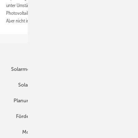
unter Umständen die Einspeiseleistung von Windkraft- sowie
Photovoltaikanlagen gedrosselt – und mit ihr die Einspeisevergütung.
Aber nicht immer bleiben Anlagenbetreiber auf dem Verlust
sitzen.
Unsere Themen
Solarmodule
DC-Technik
Wechselrichter
Solarspeicher
AC-Technik
Wartung
Planung
E-Mobilität
Wärme
Recht
Förderung
Preise
Hybridgeneratoren
Montage
Installation
Solarparks