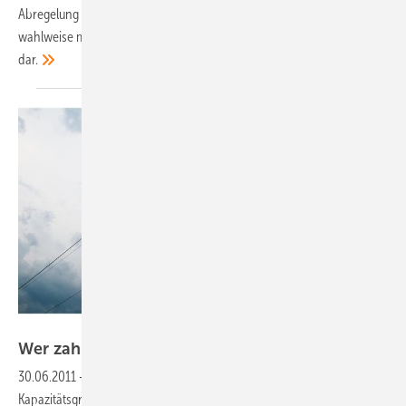
Abregelung von kleinen Anlagen auf 70 Prozent ihrer Leistung, die
wahlweise möglich ist, stellt für viele Akteure auch keine Alternative
dar.
Foto: Bewag/Vattenfall
Wer zahlt am
Ende?
30.06.2011
-
Einspeisevergütung:
Wenn Stromnetze ihre
Kapazitätsgrenzen erreichen oder gewartet werden müssen, wird