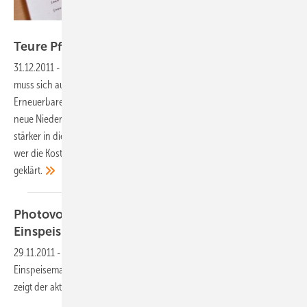
Fotos: Solarpraxis AG/Andreas Schlegel
Teure
Pflichten
31.12.2011
-
Netzintegration:
Wer eine Photovoltaikanlage besitzt,
muss sich auf umfangreiche Nachrüstungen einstellen. Das
Erneuerbare-Energien-Gesetz, das Energiewirtschaftsgesetz und die
neue Niederspannungsrichtlinie nehmen Betreiber von nun an
stärker in die Pflicht. Wie das technisch umgesetzt werden soll und
wer die Kosten dafür trägt, ist allerdings noch nicht umfassend
geklärt.
Photovoltaik bislang kaum von
Einspeisemanagement
betroffen
29.11.2011
-
Photovoltaik-Anlagen waren im Jahr 2010 kaum von
Einspeisemanagement-Maßnahmen der Netzbetreiber betroffen. Das
zeigt der aktuelle Monitoringbericht der
Bundesnetzagentur.