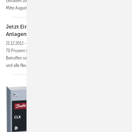
Leitfaden zum Einspeisemanagement. Anlagenbetreiber haben bis
Mitte August Zeit, sich zu
äußern.
Jetzt Einspeisemanagement auch für kleine
Anlagen
beachten
21.12.2012
-
Kleine Photovoltaik-Anlagen müssen ab 2013 Leistung auf
70 Prozent reduzieren oder am Einspeisemanagement teilnehmen.
Betroffen sind Solarstrom-Anlagen bis 30 Kilowatt aus dem Jahr 2012
und alle
Neuanlagen.