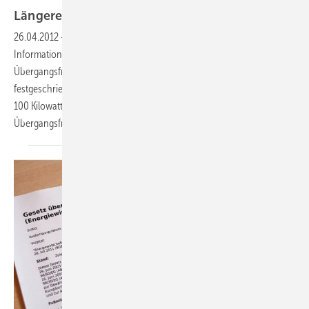
Längere Fristen für
Einspeisemanagement
26.04.2012
-
In der geplanten EEG-Novelle werden nach
Informationen des Bundesverbands Solarwirtschaft verlängerte
Übergangsfristen für die Umsetzung des Einspeisemanagements
festgeschrieben. Dies gilt allerdings nur für Anlagen mit weniger als
100 Kilowatt Nennleistung. Für diese verlängert sich die
Übergangsfrist bis Ende
2012.