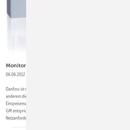
Foto: Danfoss
Monitoring, Einspeisemanagement,
Erdung
06.06.2012
-
Danfoss ist mit einer Vielzahl an Angeboten vor Ort. So gibt es unter
anderem die CLX-Monitoringsysteme und die Lösung für das
Einspeisemanagement Connect­Smart zu sehen. Die Produktlinie CLX
GM entspricht nach Aussage des Unternehmens den
Netzanforderungen nach EEG 2012. Beim Produkt
EP-Grid...