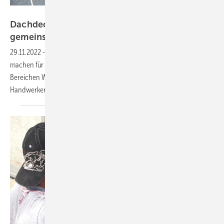
Arge Medien im ZVEH
Dachdecker- und Elektrohandwerk wollen
gemeinsam die Energiewende
voranbringen
29.11.2022
-
ZVEH und ZVDH wollen gemeinsam Handwerker fit
machen für die Photovoltaik. Dazu haben sie eine Kooperation in den
Bereichen Weiterbildung und Fachtechnik vereinbart. Auch die
Handwerkersuche für den Endkunden soll einfacher
werden