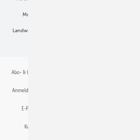
Montage
Installation
Solarparks
Landwirtschaft
Mieterstrom
Fachhandel
BIPV
Abo- & Leserservice
AGB
Alle Inhalte chronologisch
Anmelden
Anmeldung & Registrierung
Datenschutz
E-Paper
Gentner Energy Media
Impressum
Karriere bei Gentner
Team
Mediaservice