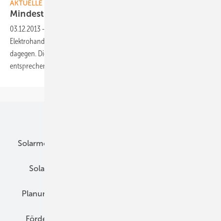
AKTUELLE MELDUNGEN
Mindestlohn im Elektrohandwerk
beschlossen
03.12.2013
-
Die Einführung eines flächendeckenden Mindestlohns im
Elektrohandwerk ist so gut wie beschlossen. Nur Sachsen wehrt sich
dagegen. Die Branche erwartet, dass die Bundesregierung einen
entsprechenden Antrag aus Dresden
ablehnt.
Unsere Themen
Solarmodule
DC-Technik
Wechselrichter
Solarspeicher
AC-Technik
Wartung
Planung
E-Mobilität
Wärme
Recht
Förderung
Preise
Hybridgeneratoren