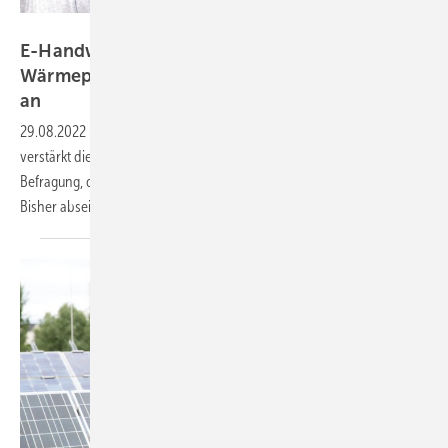
Fronius
E-Handwerk: Nachfrage nach Photovoltaik,
Wärmepumpen und E-Ladetechnik steigt stark
an
29.08.2022
-
Die Fachbetriebe in Baden-Württemberg installieren
verstärkt die Technologien der Energiewende. Das zeigt eine aktuelle
Befragung, die der Fachverband unter seinen Mitgliedern durchführte.
Bisher abseits stehende Betriebe steigen neu
ein.