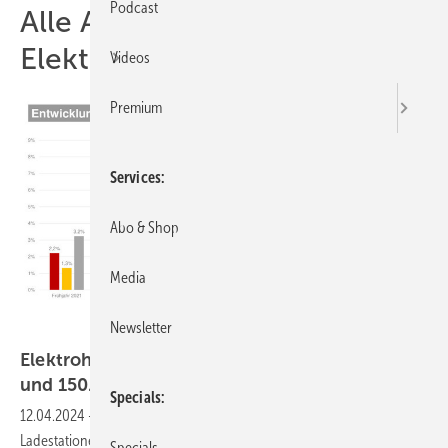
Podcast
Alle Artikel zum Thema
Elektrohandwerk
Videos
Premium
Services
Abo & Shop
Media
Newsletter
ZVEH
Elektrohandwerk 2023: 380.000 Ladestationen
und 150.000 Wärmepumpen neu
installiert
Specials
12.04.2024
-
Mehr als die Hälfte der 2023 neu installierten
Ladestationen haben Elektrohandwerker errichtet und
Specials