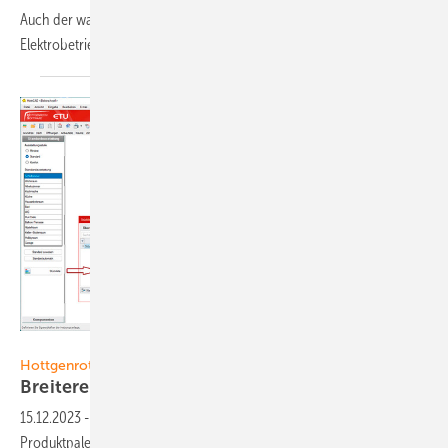
Auch der wachsende Speichermarkt macht sich bei den
Elektrobetrieben stark
bemerkbar.
Grafik: Hottgenroth
Hottgenroth
Breiteres Angebot fürs
E-Handwerk
15.12.2023
-
Der Softwareanbieter Hottgenroth erweitert die
Produktpalette. Die neue Initiative für das Elektrohandwerk soll helfen,