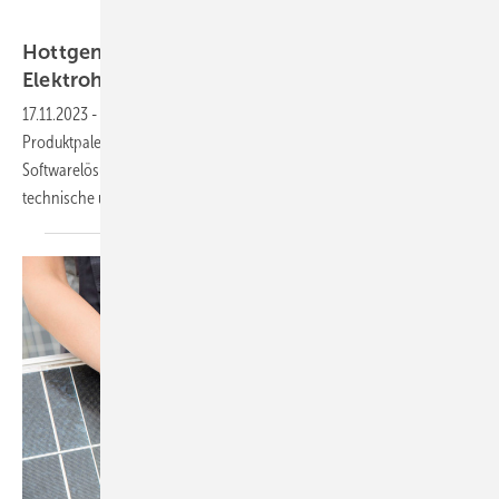
Hottgenroth Software AG
Hottgenroth Software erweitert Angebot für
Elektrohandwerker
17.11.2023
-
Der Anbieter von Planungstools baut seine
Produktpalette aus. Künftig werden maßgeschneiderte
Softwarelösungen für das Elektrohandwerk angeboten, um
technische und kaufmännische Prozesse zu
optimieren.