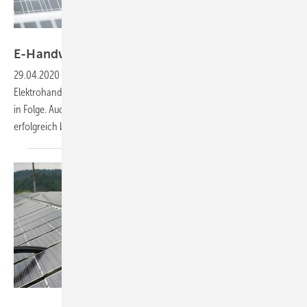
ArGe Medien im ZVEH
E-Handwerk: Mehr Azubis, mehr
Meister
29.04.2020
-
Bei den Auszubildendenzahlen verzeichneten die
Elektrohandwerke im vergangenen Jahr Zuwächse – zum fünften Mal
in Folge. Auch immer mehr Gesellen- und Meisterprüfungen wurden
erfolgreich bestanden. Die Jobaussichten sind weiter
gut.
SAG Solarstrom