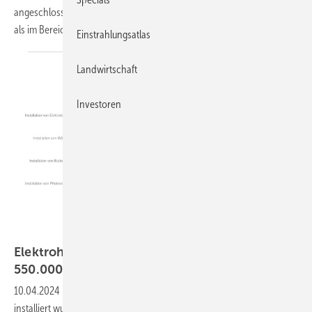
angeschlossen. Allerdings geht die Nachfrage derzeit zurück – anders
als im Bereich
Wärmepumpen.
Einstrahlungsatlas
Landwirtschaft
Investoren
ZVEH
Elektrohandwerk war 2023 an Installation von
550.000 Solaranlagen
beteiligt
10.04.2024
-
Etwa die Hälfte der Photovoltaikanlagen, die 2023 neu
installiert wurden, gingen mit Hilfe von Elektrohandwerkern ans Netz.