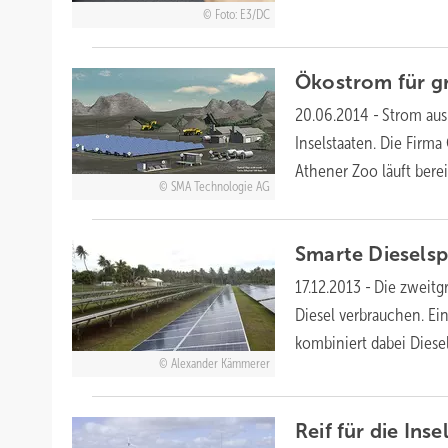
Foto: E3/DC
Ökostrom für g
20.06.2014
-
Strom aus 
Inselstaaten. Die Firma
Athener Zoo läuft
berei
SMA Technologie AG
Smarte Diesels
17.12.2013
-
Die zweitgr
Diesel verbrauchen. Ei
kombiniert dabei Dies
Alexander Kämmerer
Reif für die
Inse