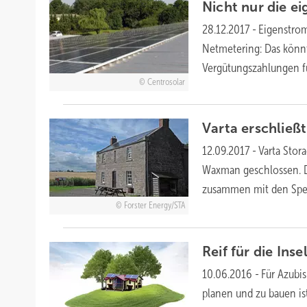
Nicht nur die ei
28.12.2017
-
Eigenstrom
Netmetering: Das könnt
Vergütungszahlungen 
Centrosolar
Varta erschließ
12.09.2017
-
Varta Stor
Waxman geschlossen. Da
zusammen mit den Spei
Forster Energy/STA
Reif für die
Inse
10.06.2016
-
Für Azub
planen und zu bauen is