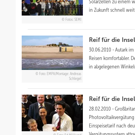
Solarzellen zu einem w
in Zukunft schnell wei
Fotos: SEMI
Reif für die
Inse
30.06.2010
-
Autark im
Reisen komfortabler. D
in abgelegenen Winkel
Foto: EMPA/Montage: Andreas
Schlegel
Reif für die
Inse
28.02.2010
-
Großbrita
Photovoltaikvergütung d
Einspeisetarif nach deu
Vergütungssystem
attra