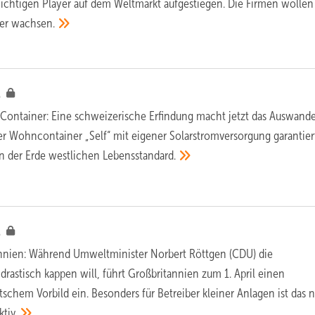
ichtigen Player auf dem Weltmarkt aufgestiegen. Die Firmen wollen
ter
wachsen.
l
 Container:
Eine schweizerische Erfindung macht jetzt das Auswand
er Wohncontainer „Self“ mit eigener Solarstromversorgung garantier
n der Erde westlichen
Lebensstandard.
l
nnien:
Während Umweltminister Norbert Röttgen (CDU) die
rastisch kappen will, führt Großbritannien zum 1. April einen
tschem Vorbild ein. Besonders für Betreiber kleiner Anlagen ist das 
ktiv.