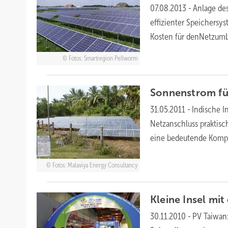
07.08.2013
-
Anlage d
effizienter Speichersy
Kosten für denNetzu
Fotos: Smartregion Pellworm
Sonnenstrom fü
31.05.2011
-
Indische I
Netzanschluss praktisch
eine bedeutende Komp
Fotos: Malaviya Energy Consultancy
Kleine Insel mi
30.11.2010
-
PV Taiwan