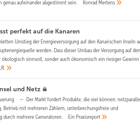
 genau aufeinander abgestimmt sein.
Konrad
Mertens
sst perfekt auf die
Kanaren
etten Umstieg der Energieversorgung auf den Kanarischen Inseln 
auptenergiequelle werden. Dass dieser Umbau der Versorgung auf de
ur ökologisch sinnvoll, sonder auch ökonomisch ein riesiger Gewinn 
LR.
Insel und
Netz
steuerung —
Der Markt fordert Produkte, die viel können: netzparall
g, Betrieb mit mehreren Zählern, unterbrechungsfreie und
ng durch mehrere Generatoren.
Ein
Praxisreport