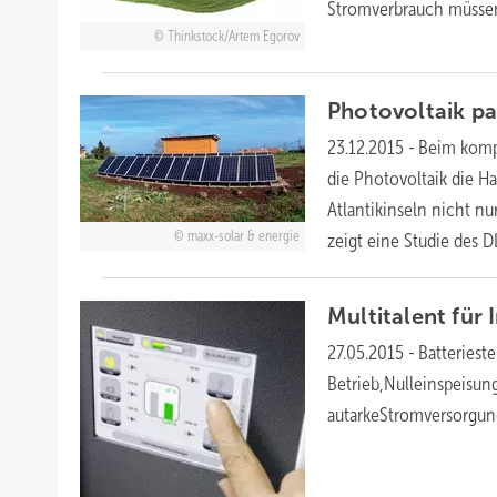
Stromverbrauch müssen
Thinkstock/Artem Egorov
Photovoltaik pa
23.12.2015
-
Beim kompl
die Photovoltaik die H
Atlantikinseln nicht n
maxx-solar & energie
zeigt eine Studie des
D
Multitalent für 
27.05.2015
-
Batterie
Betrieb,Nulleinspeisun
autarkeStromversorgu