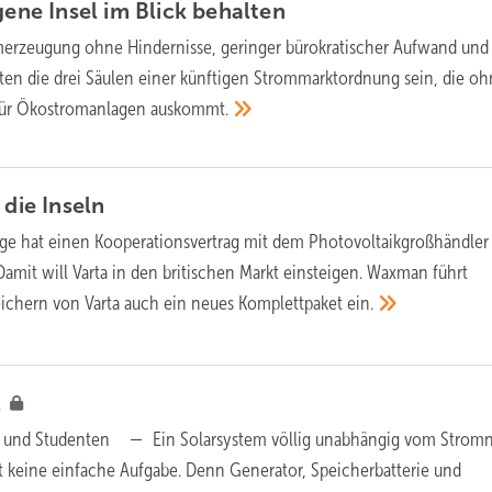
gene Insel im Blick
behalten
erzeugung ohne Hindernisse, geringer bürokratischer Aufwand und
en die drei Säulen einer künftigen Strommarktordnung sein, die o
für Ökostromanlagen
auskommt.
t die
Inseln
age hat einen Kooperationsvertrag mit dem Photovoltaikgroßhändler
mit will Varta in den britischen Markt einsteigen. Waxman führt
chern von Varta auch ein neues Komplettpaket
ein.
l
is und Studenten —
Ein Solarsystem völlig unabhängig vom Stromn
t keine einfache Aufgabe. Denn Generator, Speicherbatterie und