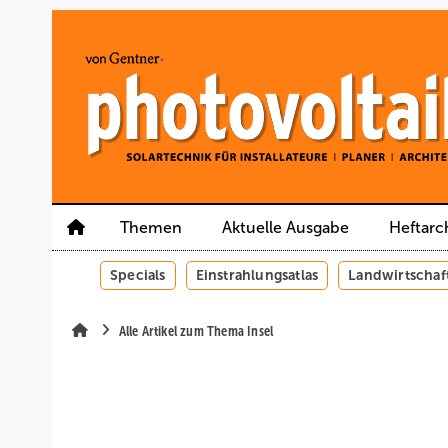
Springe
Springe
Springe
auf
auf
auf
Hauptinhalt
Hauptmenü
SiteSearch
Themen
Aktuelle Ausgabe
Heftarc
Specials
Einstrahlungsatlas
Landwirtschaf
Alle Artikel zum Thema Insel