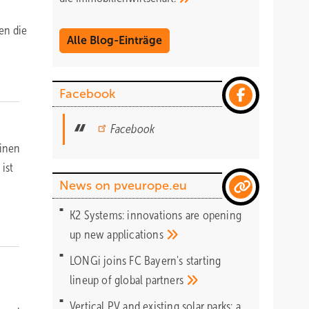
en die
Alle Blog-Einträge
Facebook
Facebook
einen
ist
News on pveurope.eu
K2 Systems: innovations are opening
up new
applications
LONGi joins FC Bayern's starting
lineup of global
partners
Vertical PV and existing solar parks: a