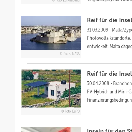
Foto: Ed Miliband
Reif für die
Inse
31.03.2009
-
Malta/Zyp
Photovoltaikstandorte.
entwickelt. Malta dage
Fotos: NASA
Reif für die Ins
30.04.2008
-
Branchent
PV-Hybrid- und Mini-Gr
Finanzierungsbedingun
Foto: EuPD
Inseln für den
S