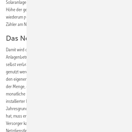
Solaranlage von der Errichtung beim Netzbetreiber nur noch mit der
Höhe der geplanten Leistung anmelden sollte. Der Netzbetreiber
wiederum prüft die technischen Voraussetzungen und ersetzt den
Zähler am Netzanschlusspunkt durch einen Zweirichtungszähler.
Das Netz nicht nur als Speicher
Damit wird das sogenannte Netmetering möglich. Das heißt, der
Anlagenbetreiber speist den Strom ins Netz ein, wenn er ihn nicht
selbst verbraucht. Dieser Strom kann von anderen Verbrauchern
genutzt werden. Reicht der Ertrag aus der Solaranlage nicht aus, um
den eigenen Strombedarf zu decken, entnimmt er den Strom bis zu
der Menge, die er vorher eingespeist hat. Dafür zahlt er eine
monatliche Netznutzungsgebühr von vier Euro pro Kilowatt
installierter Photovoltaikleistung, zusätzlich zur ohnehin anfallendem
Jahresgrundgebühr. Braucht er mehr Strom als er vorher eingespeist
hat, muss er diesem mit allen anfallenden Umlagen und Abgaben vom
Versorger kaufen. Auf diese Weise bekommt der Netzbetreiber die
Netzdienstleistungen vergütet, die er vorhalten muss. Dies sollte auch