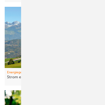
Energiegemeinschaften
St rom einfa cher
teilen