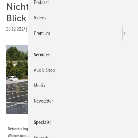
Podcast
Nicht nur die eigene Insel im
Blick behalten
Videos
28.12.2017
|
Druckvorschau
Premium
Services
Abo & Shop
Media
Newsletter
Centrosolar
Specials
Netmetering reizt dazu an, die Anlage so groß auszulegen, dass gleich
Wärme und Mobilität mit dem Solarstrom abgedeckt werden können.
Specials