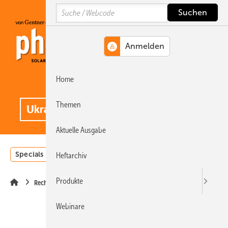
Springe
Springe
Springe
Search
auf
auf
auf
Hauptinhalt
Hauptmenü
SiteSearch
Home
MENÜ
.
Themen
Aktuelle Ausgabe
Specials
Einstrahlungsatlas
Landwirtschaft
Invest
Heftarchiv
Produkte
Recht
Webinare