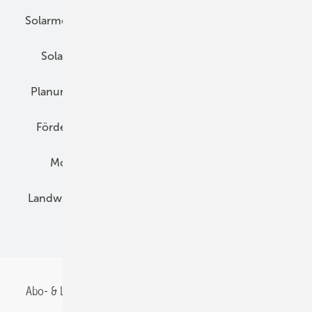
Solarmodule
DC-Technik
Wechselrichter
Solarspeicher
AC-Technik
Wartung
Planung
E-Mobilität
Wärme
Recht
Förderung
Preise
Hybridgeneratoren
Montage
Installation
Solarparks
Landwirtschaft
Mieterstrom
Fachhandel
BIPV
Abo- & Leserservice
AGB
Alle Inhalte chronologisch