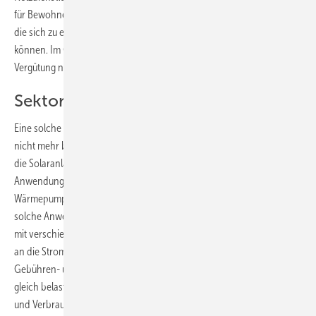
für Bewohner von Mehrfamilienhäusern oder Hauseigentümer gelten,
die sich zu einer Netmeteringgemeinschaft zusammenschließen
können. Im Gegenzug bekommt der Anlagenbetreiber keinerlei
Vergütung nach dem EEG mehr.
Sektorkopplung für Flexibilisierung
Eine solche Strommarktordnung würde die Eigenstromerzeugung
nicht mehr behindern. Zudem könne das als Anreiz gesehen werden,
die Solaranlage so groß zu dimensionieren, dass weitere
Anwendungen mit dem Photovoltaikstrom betrieben werden, wie
Wärmepumpen, elektrische Heizstäbe oder Elektroautos.Zudem wären
solche Anwendungen benötigte Flexibilitätsoptionen, die zusammen
mit verschiedenen weiteren Möglichkeiten der Verbrauchsanpassung
an die Stromerzeugung genutzt werden können. „Solange wir ein
Gebühren- und Umlagensystem haben, das jede Kilowattstunde
gleich belastet, schaffen wir für die Kombination von Eigenerzeugung
und Verbrauch den Anreiz, nur die eigene Insel zu optimieren, aber