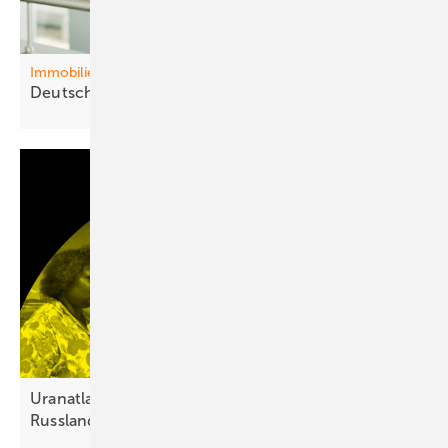
Immobilien
Deutschl and baut sich
arm
Uranatlas: Atomkraft verstärkt Abhängigkeit von
Russland