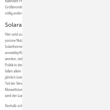
fallenden Preisen rangieren Photovoltaikanlagen in der gleichen
Größenordnung wie andere Haustechnik, werden aber regulatorisch
völlig anders behandelt“, betonen die Paderborner.
Solaranlage nur noch anmelden
Hier setzt auch der Änderungsbedarf an. Denn während für die
passive Nutzung der Solarstrahlung durch Fenster, Fassaden oder
Solarthermieanlagen keine Steuern anfallen, diese nicht
anmeldepflichtig sind, die Erträge auch nicht mit Umlagen belastet
werden, stehen der Photovoltaik riesige Hürden im Weg, die von der
Politik in den vergangenen Jahren noch weiter ausgebaut wurden. So
fallen allein für den administrativen Aufwand, den ein Anlagenbesitzer
jährlich betreiben muss, so hohe Kosten an, dass allein der bekannte
Teil der Verwaltungskosten den Strompreis um sechs Cent pro
Kilowattstunde in die Höhe treiben. Mit dem neuen Mieterstromgesetz
wird der bürokratische Aufwand noch weiter auf die Spitze getrieben.
Deshalb schlagen die Westfalen vor, dass der Betreiber eine