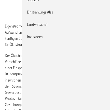
Einstrahlungsatlas
Landwirtschaft
Eigenstromerzeugung ohne Hindernisse, geringer bürokratischer
Aufwand und Netmetering: Das könnten die drei Säulen einer
Investoren
künftigen Strommarktordnung sein, die ohne Vergütungszahlungen
für Ökostromanlagen auskommt.
Der Ökostromanbieter Westfalen Wind mit Sitz in Paderborn hat
Vorschläge für einen Ausbau der Photovoltaik in Deutschland jenseits
einer Einspeisevergütung auf den Tisch gelegt, wie sie im EEG geregelt
ist. Kernpunkt dieser Vorschläge ist die Tatsache, dass Solarenergie
inzwischen so preiswert produziert werden kann, dass sie längst mit
dem Strom aus dem Netz konkurrieren kann. Selbst für
Gewerbestromverbraucher ist der Strom aus einer eigenen
Photovoltaikanlage preiswerter als der vom Versorger. „Mit
Gestehungskosten von zirka zehn Cent pro Kilowattstunde und weiter