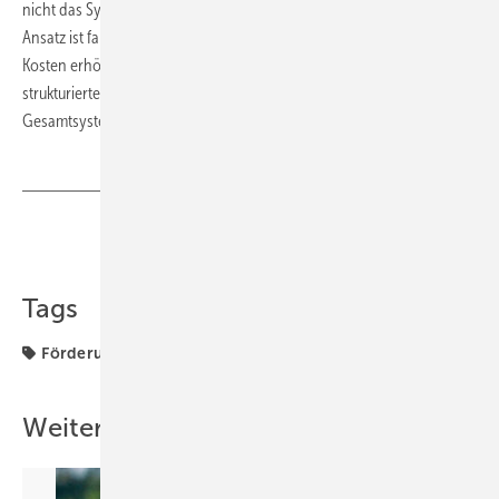
nicht das System“, betonen die Experten von Westfalen Wind. „Dieser
Ansatz ist falsch, weil er letztlich die Energiewende erschwert und die
Kosten erhöht. Für die Nutzung der Flexoptionen muss es eine klar
strukturierte Zuständigkeit geben, die die Optimierung des
Gesamtsystems im Auge hat.“ (su)
Teilen
Link kopieren
Tags
Förderung
Insel
Recht
Strom & Wärme
Weitere Inhalte