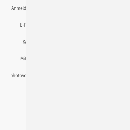
Anmelden
Anmeldung & Registrierung
Datenschutz
E-Paper
Gentner Energy Media
Impressum
Karriere bei Gentner
Team
Mediaservice
Mitgliedschaften und Engagement
Newsletter
photovoltaik abonnieren
Privacy Manager
pv Europe
RSS-Feed
Veranstaltungen / Webinare
© 2026 photovoltaik