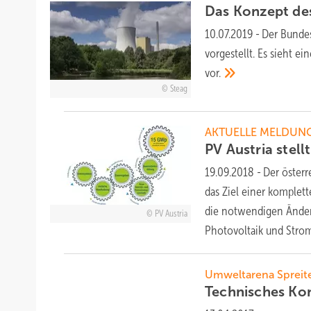
Das Konzept de
10.07.2019
-
Der Bundes
vorgestellt. Es sieht e
vor.
Steag
AKTUELLE MELDUN
PV Austria stel
19.09.2018
-
Der österr
das Ziel einer komplet
die notwendigen Ände
PV Austria
Photovoltaik und
Strom
Umweltarena Sprei
Technisches Kon