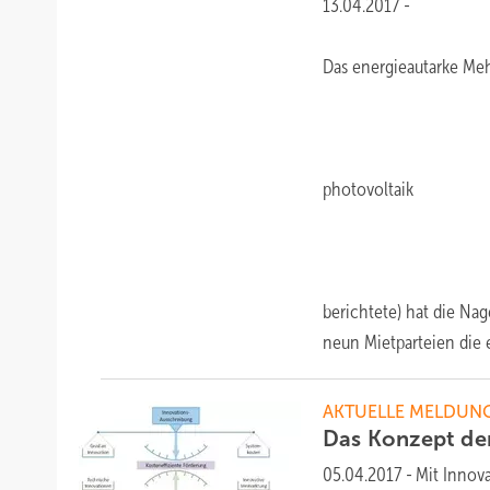
13.04.2017
-
Das energieautarke Meh
photovoltaik
berichtete) hat die Na
neun Mietparteien die 
AKTUELLE MELDUN
Das Konzept de
05.04.2017
-
Mit Innov