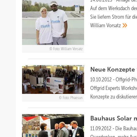
Auf dem Werksdach der 
Sie liefern Strom für d
William
Vorsatz
Foto: William Vorsatz
Neue Konzepte 
10.10.2012
-
Offgrid-Ph
Offgrid Experts Worksh
Konzepte zu
diskutiere
Foto: Phaesun
Bauhaus Solar 
11.09.2012
-
Die Bauhau