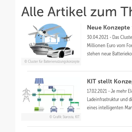
Alle Artikel zum
Neue Konzepte 
30.04.2021
-
Das Clust
Millionen Euro vom Fo
stehen neue Batteriek
Cluster für Batterienutzungskonzepte
KIT stellt Konz
17.02.2021
-
Je mehr El
Ladeinfrastruktur und d
eines intelligenten Ma
Grafik: Starosta, KIT