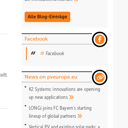
Alle Blog-Einträge
Facebook
Facebook
llt.
News on pveurope.eu
K2 Systems: innovations are opening
up new
applications
LONGi joins FC Bayern's starting
lineup of global
partners
Vertical PV and existing solar parks: a