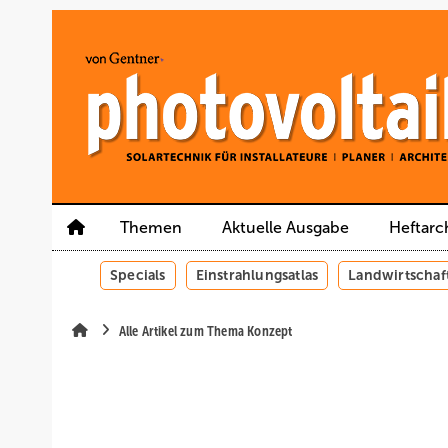
Springe
Springe
Springe
auf
auf
auf
Hauptinhalt
Hauptmenü
SiteSearch
Themen
Aktuelle Ausgabe
Heftarc
Specials
Einstrahlungsatlas
Landwirtschaf
Alle Artikel zum Thema Konzept