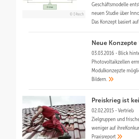
Geschäftsmodelle entste
neuen Studie über Inno
E4tech
Das Konzept basiert au
Neue Konzepte 
03.03.2016
-
Blick hint
Photovoltaikzellen erm
Modulkonzepzte möglich
Bildern.
Preiskrieg ist k
02.02.2015
-
Vertrie
Zielgruppen und frisc
weniger auf ihreKonku
Praxisreport