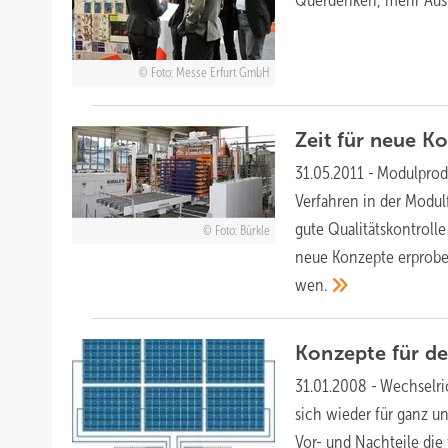
Querdenken, mehr Aust
Foto: Messe Erfurt GmbH
Zeit für neue
Ko
31.05.2011
-
Modulprod
Verfahren in der Modul
gute Qualitätskontroll
Foto: Bürkle
neue Konzepte erproben
wen.
Konzepte für d
31.01.2008
-
Wechselri
sich wieder für ganz u
Vor- und Nachteile di