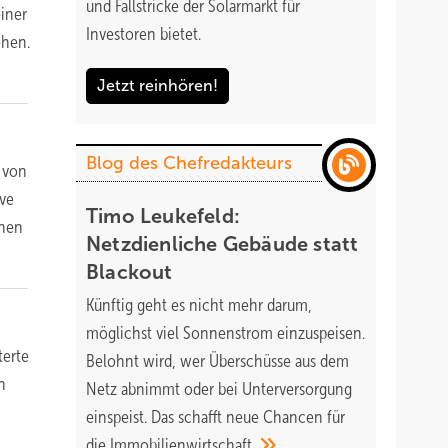
und Fallstricke der Solarmarkt für
einer
Investoren bietet.
ehen.
Jetzt reinhören!
Blog des Chefredakteurs
n von
ive
Timo Leukefeld:
önen
Netzdienliche Gebäude statt
Blackout
Künftig geht es nicht mehr darum,
möglichst viel Sonnenstrom einzuspeisen.
terte
Belohnt wird, wer Überschüsse aus dem
n
Netz abnimmt oder bei Unterversorgung
einspeist. Das schafft neue Chancen für
die
Immobilienwirtschaft.