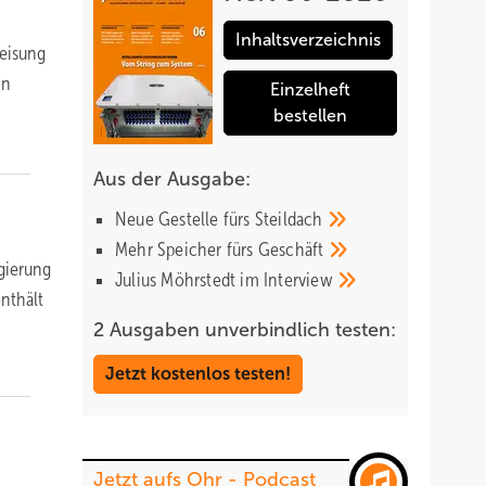
Inhaltsverzeichnis
reisung
en
Einzelheft
bestellen
Aus der Ausgabe:
Neue Gestelle fürs
Steildach
Mehr Speicher fürs
Geschäft
egierung
Julius Möhrstedt im
Interview
nthält
2 Ausgaben unverbindlich testen:
Jetzt kostenlos testen!
Jetzt aufs Ohr - Podcast