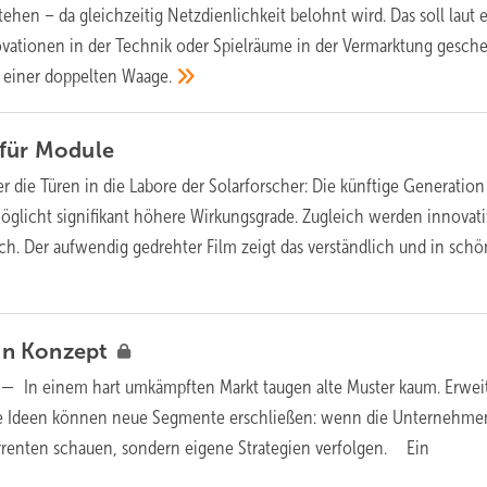
hen – da gleichzeitig Netzdienlichkeit belohnt wird. Das soll laut 
vationen in der Technik oder Spielräume in der Vermarktung gesch
f einer doppelten
Waage.
für
Module
er die Türen in die Labore der Solarforscher: Die künftige Generatio
öglicht signifikant höhere Wirkungsgrade. Zugleich werden innovat
. Der aufwendig gedrehter Film zeigt das verständlich und in sch
ein
Konzept
b —
In einem hart umkämpften Markt taugen alte Muster kaum. Erwei
he Ideen können neue Segmente erschließen: wenn die Unternehme
rrenten schauen, sondern eigene Strategien verfolgen.
Ein