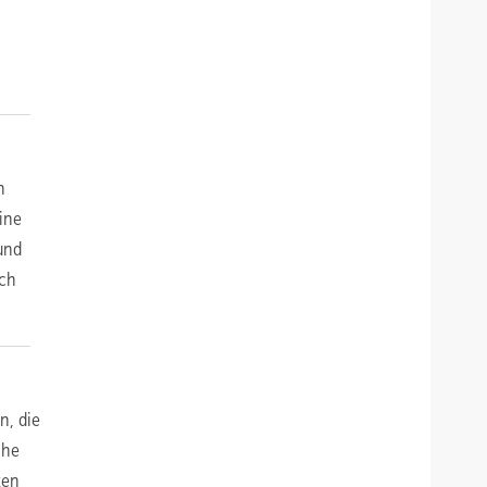
n
ine
und
rch
n, die
che
ten