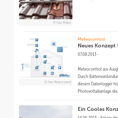
Foto: Klöber
Meteocontrol
Neues Konzept 
07.08.2013
-
Meteocontrol aus Ausgb
Durch Batterieanbindun
Foto: Meteocontrol
diesem Datenlogger hö
Photovoltaikanlage
die.
Ein Cooles
Kon
14.06.2013
-
Anlage 