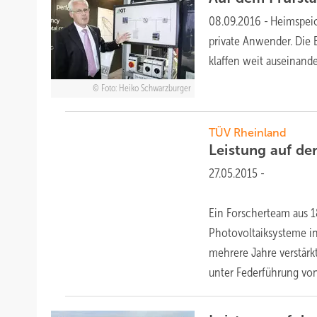
08.09.2016
-
Heimspe
private Anwender. Die 
klaffen weit auseinander
Foto: Heiko Schwarzburger
TÜV Rheinland
Leistung auf d
27.05.2015
-
Ein Forscherteam aus 1
Photovoltaiksysteme in
mehrere Jahre verstärkt
unter Federführung vo