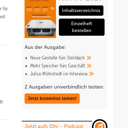
r für
Inhaltsverzeichnis
eit
Einzelheft
bestellen
Aus der Ausgabe:
Neue Gestelle fürs
Steildach
Mehr Speicher fürs
Geschäft
Julius Möhrstedt im
Interview
2 Ausgaben unverbindlich testen:
Jetzt kostenlos testen!
ft
Jetzt aufs Ohr - Podcast