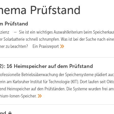
Thema Prüfstand
em
Prüfstand
fizienz —
Sie ist ein wichtiges Auswahlkriterium beim Speicherkau
r Solarbatterie schnell schrumpfen. Was ist bei der Suche nach ein
her zu beachten?
Ein
Praxisreport
(2): 16 Heimspeicher auf dem
Prüfstand
rofessionelle Betriebsüberwachung der Speichersysteme plädiert au
in am Karlsruher Institut für Technologie (KIT). Dort laufen seit Okt
zend Heimspeicher auf den Prüfständen. Die Systeme wurden frei am
thium-Ionen-Speicher.
and