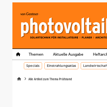
Springe
Springe
Springe
auf
auf
auf
Hauptinhalt
Hauptmenü
SiteSearch
Themen
Aktuelle Ausgabe
Heftarc
Specials
Einstrahlungsatlas
Landwirtschaf
Alle Artikel zum Thema Prüfstand