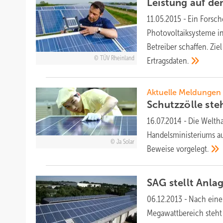
Leistung auf d
11.05.2015
-
Ein Forsch
Photovoltaiksysteme in 
Betreiber schaffen. Zie
TÜV Rheinland
Ertragsdaten.
Aktuelle Meldungen
Schutzzölle st
16.07.2014
-
Die Weltha
Handelsministeriums au
Ja Solar
Beweise
vorgelegt.
SAG stellt Anla
06.12.2013
-
Nach einem
Megawattbereich steht 