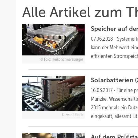
Alle Artikel zum 
Speicher auf d
07.06.2018
-
Systemef
kann der Mehrwert eine
effizienten Stromspeic
Foto: Heiko Schwarzburger
Solarbatterien 
16.03.2017
-
Für eine p
Munzke, Wissenschaftler
2015 mehr als ein Dut
Sven Ullrich
eingekauft, allesamt
Li
Auf dem
Prüfst