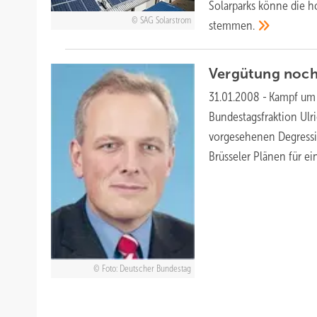
Solarparks könne die 
SAG Solarstrom
stemmen.
Vergütung noch
31.01.2008
-
Kampf um
Bundestagsfraktion Ulr
vorgesehenen Degressi
Brüsseler Plänen für e
Foto: Deutscher Bundestag