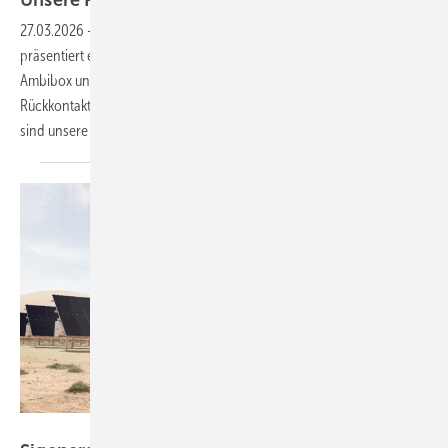
Unsere Produkte der
Woche­
27.03.2026
-
Kostal stellt die neue App Solar 4me vor. Sigenergy
präsentiert einen Wechselrichter für Solarparks. Solar Manager und
Ambibox unterstützen bidirektionales Laden und das
Rückkontaktmodul Zeus von Heckert Solar liefert bis zu 490 Watt. Das
sind unsere Produkte der
Woche.
Sigenergy