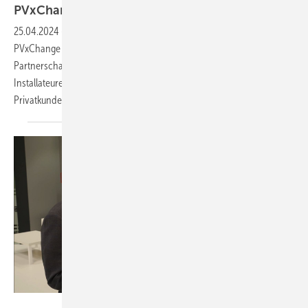
PVxChange arbeiten
zusammen
25.04.2024
-
Speicherhersteller Sigenergy und Online-Händler
PVxChange haben auf der B2B-Messe Solarsolutions in Bremen ihre
Partnerschaft verkündet. Gemeinsam bieten die Unternehmen
Installateuren Solarlösungen für die Eigenstromversorgung von
Privatkunden – aber auch für
Unternehmen.
Vorsatz Media