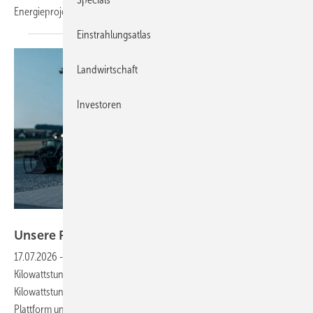
Energieprojekte unterstützt und erleichtert, erfahren Sie im
Video.
Einstrahlungsatlas
Landwirtschaft
Investoren
Sonnen
Unsere Produkte der
Woche
17.07.2026
-
Der Sonnenpro Gewerbespeicher kommt mit 261
Kilowattstunden. Solis neue Heimspeicher liefern bis zu 54
Kilowattstunden. DSW bündelt 2,5 Megawattstunden auf Skid-
Plattform und Sigenergy zeigt KI-gestützten Heimspeicher mit