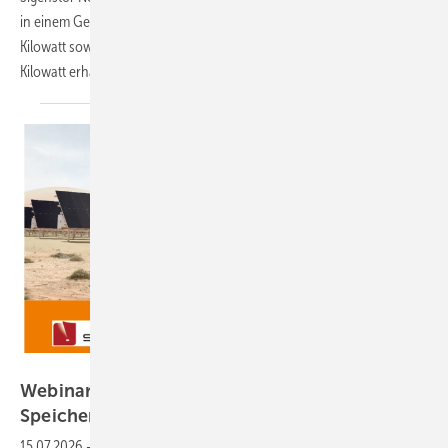
in einem Gerät und ist in einphasigen Konfigurationen von 2,5 bis 12
Kilowatt sowie in dreiphasigen Konfigurationen von drei bis 15
Kilowatt
erhältlich.
Sigenergy
Webinar-Aufzeichnung: Innovative Solar- und
Speicherlösungen für Gewerbe und
Freiflächen
15.07.2026
-
Wie lassen sich große Solar- und Speicherprojekte