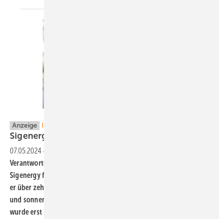
Sigenergy
Anzeige
Interview:
Sigenergy: Energiespeicher. In
einfach.
07.05.2024
-
Sven Albermeier-Braun hat im Januar die
Verantwortung für den Vertrieb der innovativen Produkte von
Sigenergy für die Region Zentraleuropa übernommen. Davor war
er über zehn Jahre für die deutschen Speicherhersteller SENEC
und sonnen tätig. Sigenergy hat den Hauptsitz in Shanghai und
wurde erst 2022 von Tony Xu, einem der Solarpioniere auf dem