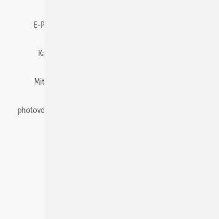
E-Paper
Gentner Energy Media
Impressum
Karriere bei Gentner
Team
Mediaservice
Mitgliedschaften und Engagement
Newsletter
photovoltaik abonnieren
Privacy Manager
pv Europe
RSS-Feed
Veranstaltungen / Webinare
© 2026 photovoltaik