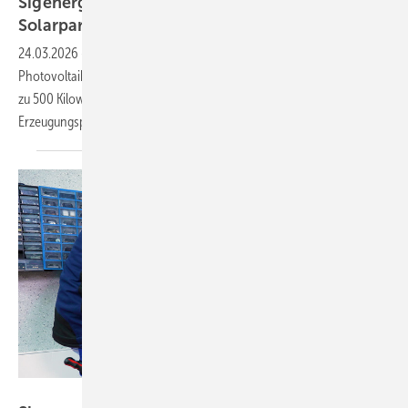
Sigenergy stellt neuen Wechselrichter für
Solarparks
vor
24.03.2026
-
Hersteller Sigenergy hat einen Inverter für
Photovoltaikanlagen im Utility-Bereich vorgestellt. Das Gerät liefert bis
zu 500 Kilowatt Leistung und ermöglicht KI-gestützte
Erzeugungsprognosen
mit.
Vorsatz Media