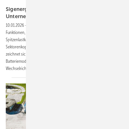
Vorsatz Media
Sigenergy: Smarte Speicherlösung für
Unternehmen
10.01.2026
-
Der Sigenstack steuert simultan verschiedene
Funktionen, darunter: Optimierung des solaren Eigenverbrauchs,
Spitzenlastkappung, Integration dynamischer Strompreise,
Sektorenkopplung sowie Notstrom und Inselbetrieb. Das System
zeichnet sich durch hohe Modularität und Flexibilität aus. Es nutzt
Batteriemodule mit zwölf Kilowattstunden und ist mit vielen
Wechselrichtern
konfigurierbar.