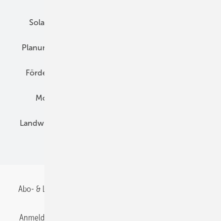
Solarspeicher
AC-Technik
Wartung
Planung
E-Mobilität
Wärme
Recht
Förderung
Preise
Hybridgeneratoren
Montage
Installation
Solarparks
Landwirtschaft
Mieterstrom
Fachhandel
BIPV
Abo- & Leserservice
AGB
Alle Inhalte chronologisch
Anmelden
Anmeldung & Registrierung
Datenschutz