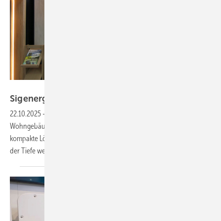
Niels H. Petersen
Sigenergy zeigt neuen Hybrid ohne
Lüfter
22.10.2025
-
Der Hybridwechselrichter der zweiten Generation für
Wohngebäude vom Hersteller Sigenergy bietet eine effiziente und
kompakte Lösung. Er kommt mit einem lüfterlosen Design und misst in
der Tiefe weniger als zehn
Zentimeter.