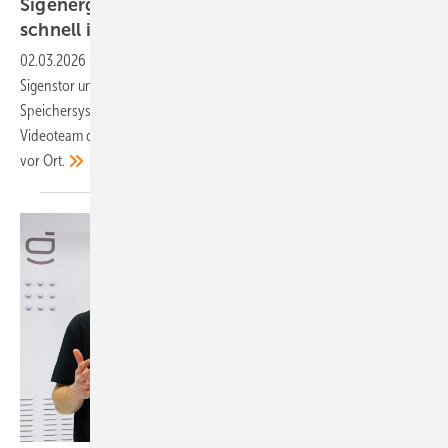
Sigenergy: Heimspeicher und DC-Charger
schnell
installiert
02.03.2026
-
PV on Tour: Familie Träger will ihren Heimspeicher
Sigenstor um eine DC-Wallbox erweitern. Installateure setzen auf die
Speichersysteme von Sigenergy. Warum? Weil Zeit Geld ist. Das
Videoteam der photovoltaik war bei der Installation in Kamp-Lintfort
vor
Ort.