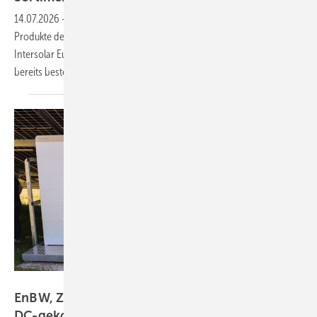
14.07.2026
-
Großhändler Krannich Solar erweitert sein Sortiment um
Produkte des Herstellers Sigenergy. Die Partnerschaft wurde auf der
Intersolar Europe in München bekannt gegeben – die Produkte sind
bereits
bestellbar.
Sigenergy
EnBW, ZSW und Sigenergy starten Feldtest zu
DC-gekoppelten
Speichern