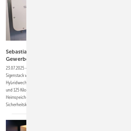
Vorsatz Media
Sebastian Feges von Sigenergy: Neuer
Gewerbespeicher
Sigenstack
23.07.2025
-
PV on Tour: Sigenergy stellt den neuen Gewerbespeicher
Sigenstack vor. Er nutzt KI und kommt mit einem externen
Hybridwechselrichter. Je nach Version leistet der Hybrid zwischen 50
und 125 Kilowatt. Zudem verfügt der Speicher, wie auch der
Heimspeicher Sigenstor, über ein ausgeklügeltes
Sicherheitskonzept.