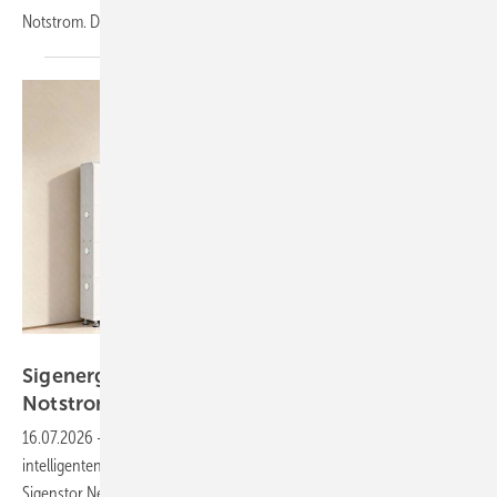
Notstrom. Das sind unsere Produkte der
Woche.
Sigenergy
Sigenergy: KI-gestützter Heimspeicher liefert
Notstrom
16.07.2026
-
Sigenergy hat sein Produktportfolio erweitert. Zu den
intelligenten Batteriespeichern gehört auch der neu vorgestellte
Sigenstor Neo. Der Heimspeicher integriert sämtliche Komponenten