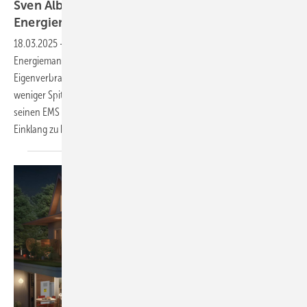
Sven Albersmeier-Braun von Sigenergy: KI im
Energiemanagement
18.03.2025
-
PV Guided Tours: Speicher und
Energiemanagementsysteme, kurz EMS, sind der Schlüssel zu mehr
Eigenverbrauch von Solarstrom, günstigem Strom aus dem Netz und
weniger Spitzenlasten in Gewerbe und Industrie. Sigenergy setzt in
seinen EMS auf KI, um Verbrauch und Erzeugung noch besser in
Einklang zu
bringen.