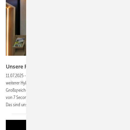
Niels H. Petersen
Unsere Produkte der
Woche­
11.07.2025
-
Der neue Hybrid ohne Lüfter von Sigenergy und ein
weiterer Hybrid von Kontron Solar, der viel Flexibilität bietet. Der neue
Großspeicher von Alpha ESS nutzt aktives Zell-Balancing und Auto PV
von 7 Second Solar reduziert den Planungsaufwand von Solarparks.
Das sind unsere Produkte der
Woche.