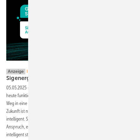
Sigenergy
Anzeige
Intelligente Energie für eine vernetzte Zukunft
Sigenergy auf der Intersolar
2025
05.05.2025
-
Wer erfahren will, wie die Energie von morgen schon
heute funktioniert, trifft Sigenergy am besten persönlich – auf dem
Weg in eine smartere Zukunft. Denn die Energieversorgung der
Zukunft ist nicht fragmentiert, sondern vernetzt, skalierbar und
intelligent. Sigenergy gestaltet diesen Wandel mit dem klaren
Anspruch, erneuerbare Energie nicht nur nutzbar, sondern auch
intelligent steuerbar zu machen. Auf der Intersolar Europe 2025 in