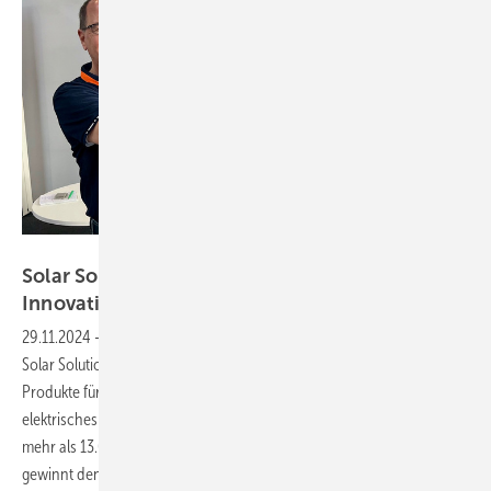
Niels H. Petersen
Solar Solutions Düsseldorf: Trends und
Innovationen für
Profis
29.11.2024
-
Der Veranstalter zieht auch nach der dritten Ausgabe der
Solar Solutions Düsseldorf eine positive Bilanz: 259 Aussteller haben
Produkte für Solarstrom, Heim- und Gewerbespeicher sowie
elektrisches Laden und grünes Heizen vorgestellt. Insgesamt kamen
mehr als 13.000 Besucher nach Düsseldorf. Reiling PV-Recycling
gewinnt den ersten Platz des Innovation
Awads.