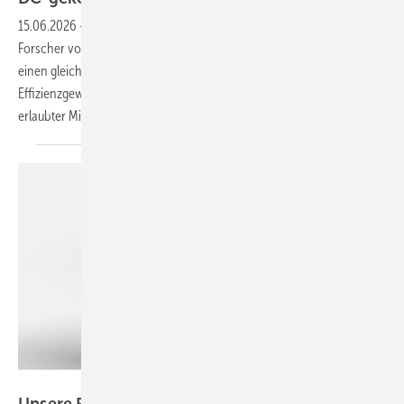
15.06.2026
-
Hersteller Sigenergy, Energiekonzern EnBW und
Forscher vom ZSW erproben auf der Schwäbischen Alb gemeinsam
einen gleichstromgekoppelten Batteriespeicher. Im Fokus stehen
Effizienzgewinne, geringere Netzausbaukosten und ein künftig
erlaubter Mischbetrieb mit
Netzstrom.
Kostal Solar