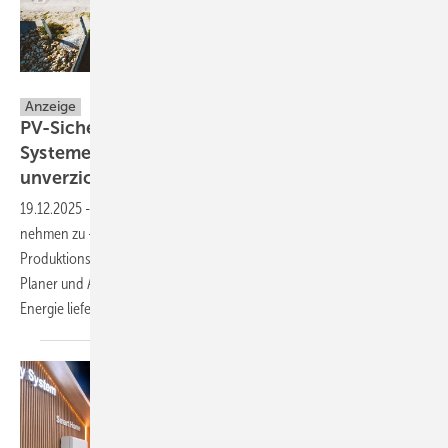
Sigenergy
Anzeige
PV-Sicherheit & Notstrom: Warum resiliente
Systeme für moderne Energieprojekte
unverzichtbar
sind
19.12.2025
-
Netzschwankungen, Lastspitzen und Stromausfälle
nehmen zu – mit direkten Folgen für Betriebssicherheit,
Produktionsprozesse und kritische Infrastruktur. Für Installateure,
Planer und Architekten bedeutet das: PV-Anlagen müssen nicht nur
Energie liefern, sondern sie müssen Energieverfügbarkeit
sichern.