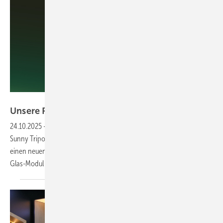
E3DC
Unsere Produkte der
Woche­
24.10.2025
-
E3/DC präsentiert neues Hauskraftwerk One. SMA stellt
Sunny Tripower für gewerbliche Anlagen vor. Zudem zeigt Sigenergy
einen neuen Hybrid ohne Lüfter sowie Heckert Solar ein neues Glas-
Glas-Modul mit 460 Watt. Das sind unsere Produkte der
Woche.