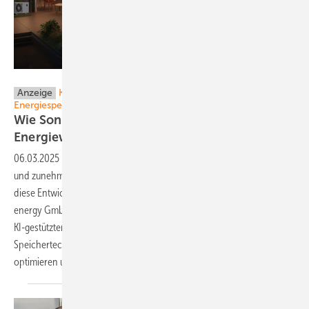
SonneNext
Anzeige
Künstliche Intelligenz trifft auf bidirektionale
Energiespeicherung
Wie SonneNext energy und Sigenergy die
Energiewende
vorantreiben
06.03.2025
-
Die Zukunft des Energiemarktes ist dynamisch, flexibel
und zunehmend von künstlicher Intelligenz geprägt. Ein Beispiel für
diese Entwicklung ist die Kooperation zwischen der SonneNext
energy GmbH und Sigenergy Technology. Durch die Kombination aus
KI-gestütztem Energie-Management und innovativer
Speichertechnologie entstehen neue Möglichkeiten, Stromkosten zu
optimieren und das Energiesystem effizienter zu
gestalten.