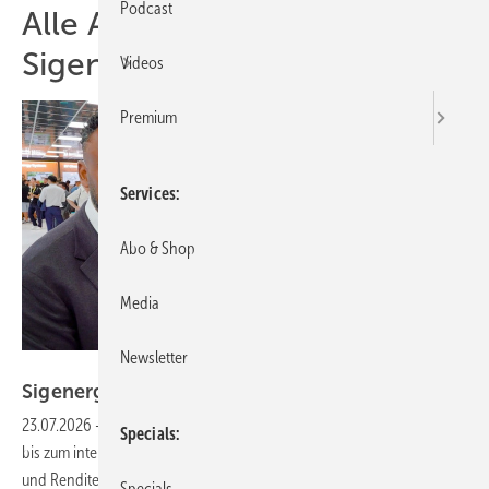
Podcast
Alle Artikel zum Thema
Sigenergy
Videos
Premium
Services
Abo & Shop
Media
Newsletter
Vorsatz Media
Sigenergy: Innovative Lösungen für
Solarparks
23.07.2026
-
PV Guided Tours: Innovative Ansätze von 1.000 Volt AC
Specials
bis zum intelligenten Energiemanagementsystem erhöhen Effizienz
und Rendite von Solarprojekten. Wie die neue Utility Solution große
Specials