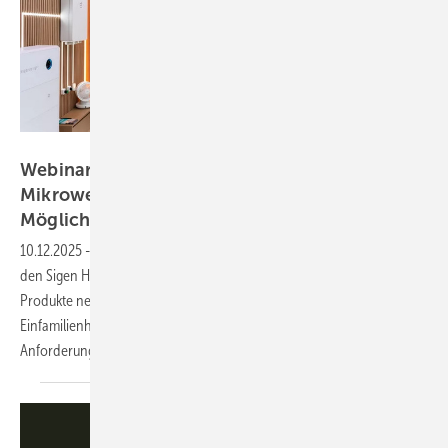
Sigenergy
Webinaraufzeichnung: Hybrid- &
Mikrowechselrichter bieten mehr
Möglichkeiten
10.12.2025
-
Wir stellen die neuen Innovationen von Sigenergy vor:
den Sigen Hybrid TP2 und SigenMicro. Wie können die beiden
Produkte neue Kundensegmente erschließen – vom klassischen
Einfamilienhaus bis hin zu anspruchsvollen Projekten mit höheren
Anforderungen an Flexibilität und
Effizienz?