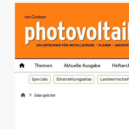
Springe
Springe
Springe
auf
auf
auf
Hauptinhalt
Hauptmenü
SiteSearch
Themen
Aktuelle Ausgabe
Heftarc
Specials
Einstrahlungsatlas
Landwirtschaf
Solarspeicher