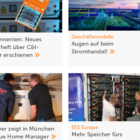
Geschäftsmodelle
nnenten: Neues
Augen auf bei m
eft über C&I-
Stromhandel!
er
erschienen
EES Europe
er zeigt in München
Mehr Speicher fürs
eue Home
Manager