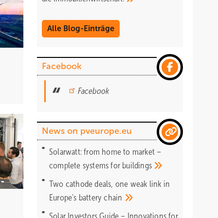
Alle Blog-Einträge
Facebook
Facebook
News on pveurope.eu
Solarwatt: from home to market –
complete systems for
buildings
Two cathode deals, one weak link in
Europe's battery
chain
Solar Investors Guide – Innovations for