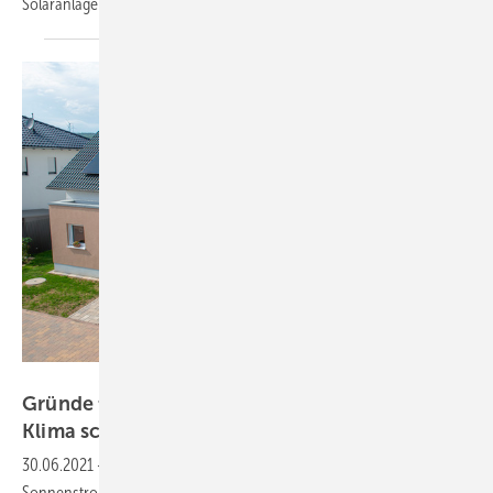
Solaranlagen einen Anspruch auf eine höhere
Einspeisevergütung.
Baywa r.e.
Gründe für Solar: Stromkosten senken und
Klima
schützen
30.06.2021
-
Immer mehr Hausbesitzer versorgen sich selbst mit
Sonnenstrom vom eigenen Dach. Im Rahmen einer repräsentativen