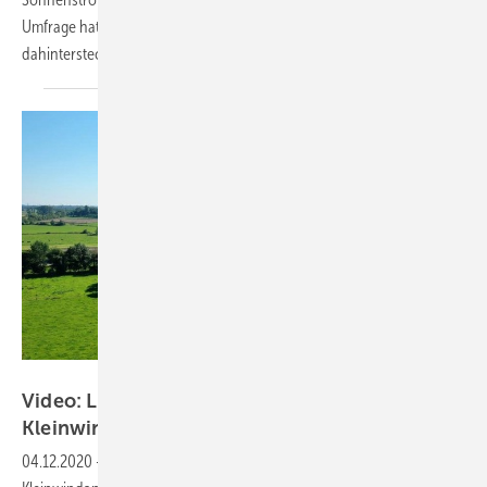
Umfrage hat der Konzern Eon untersuchen lassen, welche Motive
dahinterstecken.
Klein-windkraftanlagen.com
Video: Landwirt spart Stromkosten mit
Kleinwindanlage
04.12.2020
-
Gewerbebetriebe sind die optimalen Betreiber von