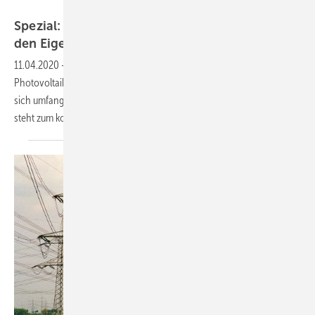
Benjamin Greiff/AÜW
Spezial: Landwirte setzen auf Photovoltaik für
den
Eigenbedarf
11.04.2020
-
Das Interesse der Landwirte an einer
Photovoltaikanlagen ist groß. Unsere aktuelle Spezialausgabe widmet
sich umfangreich dem Thema Eigenstrom in der Landwirtschaft. Sie
steht zum kostenlosen Download
bereit.