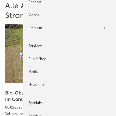
Podcast
Alle Artikel zum Thema
Stromkosten
Videos
Premium
Services
Abo & Shop
Media
Newsletter
Spacemedia – Steffen Hoffner/Wirsol Aufdach
Bio-Obsthof nutzt Sonnenstrom und Speicher
im
Contracting
Specials
06.05.2026
-
Der Obsthof Gräßle in Biberach kann mit der
Solaranlage mehr als zwei Drittel seines Stroms selbst produzieren.
Specials