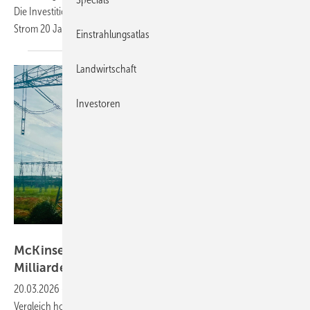
Die Investition hat Wirsol übernommen. Das Unternehmen liefert den
Strom 20 Jahre lang zum
Festpreis.
Einstrahlungsatlas
Landwirtschaft
Investoren
Niels H. Petersen
McKinsey: Stromkosten bleiben bei rund 90
Milliarden Euro pro
Jahr
20.03.2026
-
Die Strompreise hierzulande bleiben im internationalen
Vergleich hoch. Das ist das Ergebnis des aktuellen McKinsey-