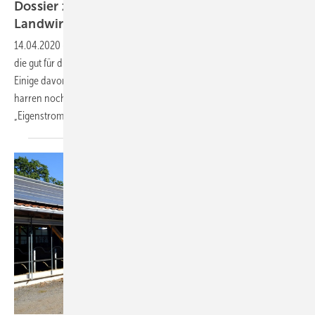
Dossier zur Eigenstromversorgung für
Landwirte
14.04.2020
-
In der Landwirtschaft gibt es viele große Dachflächen,
die gut für die Installation einer Photovoltaikanlage geeignet sind.
Einige davon sind schon mit Solarmodulen ausgerüstet. Andere
harren noch ihrer Nutzung für eine zweite Ernte. Das Spezial
„Eigenstrom in der Landwirtschaft“ zeigt
Landwirten...