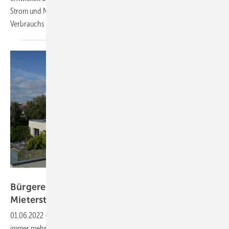
Strom und Netz ab. Nutzer sehen, ob sich eine Verschiebung des
Verbrauchs
lohnt.
Velka Botička
Bürgerenergie Nord will mehrere
Mieterstromprojekte
umsetzen
01.06.2022
-
Trotz widriger Bedingungen für Mieterstrom wollen
immer mehr Immobilienbesitzer Mieterstromprojekte umsetzen. Für