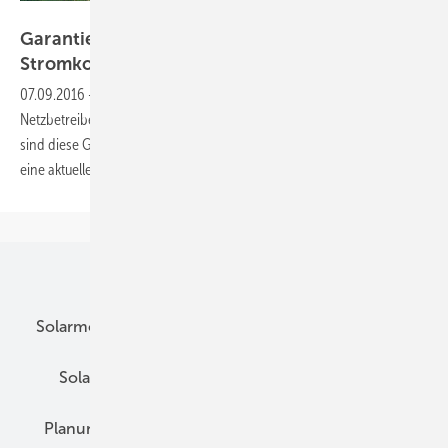
Amprion
Garantiezinsen für Netzbetreiber erhöhen die
Stromkosten
07.09.2016
-
Die garantierten Zinsen auf das Eigenkapital der
Netzbetreiber erhöhen die Stromkosten für die Verbraucher. Zwar
sind diese Garantiezinsen gerechtfertigt, aber nicht deren Höhe, wie
eine aktuelle Studie der Universität Lüneburg
zeigt.
Unsere Themen
Solarmodule
DC-Technik
Wechselrichter
Solarspeicher
AC-Technik
Wartung
Planung
E-Mobilität
Wärme
Recht