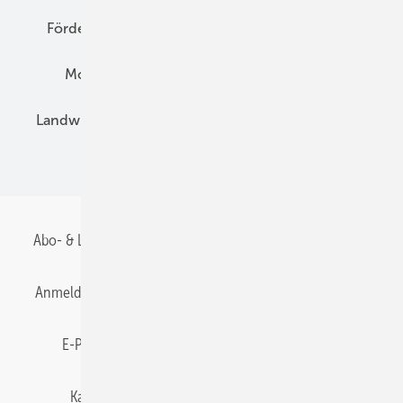
Förderung
Preise
Hybridgeneratoren
Montage
Installation
Solarparks
Landwirtschaft
Mieterstrom
Fachhandel
BIPV
Abo- & Leserservice
AGB
Alle Inhalte chronologisch
Anmelden
Anmeldung & Registrierung
Datenschutz
E-Paper
Gentner Energy Media
Impressum
Karriere bei Gentner
Team
Mediaservice