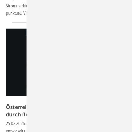
Strommarktreports. Bisherige Entlastungen wirken laut der Studie nur
punktuell. Vier Hebel könnten die Kosten jedoch strukturell
senken.
FH Oberösterreich
Österreich: Neue App zeigt Einsparungen
durch flexible Strom- und
Netztarife
25.02.2026
-
Die mobile App wurde von der FH Obertösterreich
entwickelt und gleicht den aktuellen Verbrauch mit den Kosten für