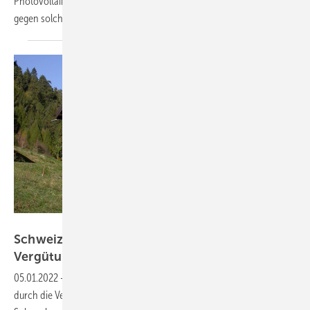
Photovoltaikanlage sicher sich Unternehmen und Hauseigentümer
gegen solche Kostenexplosionen
ab.
Stromaufwärts Photovoltaik
Schweizer Anlagenbetreiber können höhere
Vergütung
verlangen
05.01.2022
-
Durch die gestiegenen Beschaffungskosten für Strom
durch die Verteilnetzbetreiber haben auch die Besitzer von