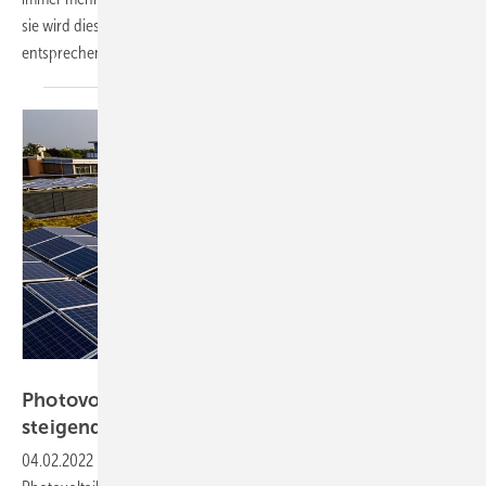
sie wird dies in Zukunft auch von Vorteil sein. Dafür sind
entsprechende Dienstleister
gefragt.
Wirsol
Photovoltaikanlage als Absicherung gegen
steigende
Stromkosten
04.02.2022
-
Die Strompreise steigen derzeit merklich. Mit einer