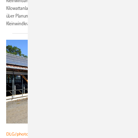
Kleinwindanlagen. Ein Landwirt aus dem Norden spart mit seiner 30
Kilowattanlage Stromkosten. Ein Video zeigt die wichtigen Schritte
über Planung, Genehmigung und Installation der
Kleinwindkraftanlage.
Foto: Benjamin Greiff/AÜW
DLG/photovoltaik