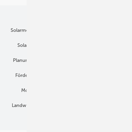
Unsere Themen
Solarmodule
DC-Technik
Wechselrichter
Solarspeicher
AC-Technik
Wartung
Planung
E-Mobilität
Wärme
Recht
Förderung
Preise
Hybridgeneratoren
Montage
Installation
Solarparks
Landwirtschaft
Mieterstrom
Fachhandel
BIPV