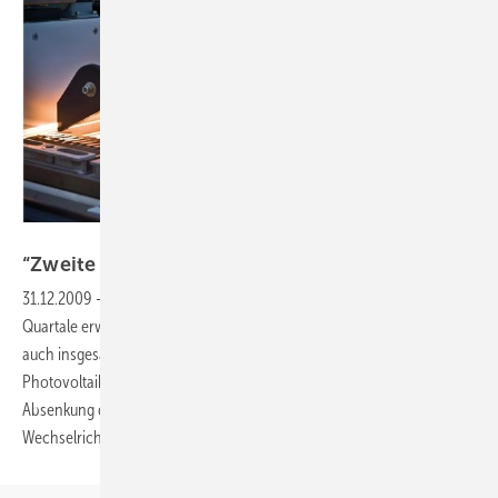
Foto: Solon, Solarpraxis AG/Tom Pischell/Andreas Schlegel
“Zweite
Weihnachten“
31.12.2009
-
Marktausblick Deutschland:
Für die ersten beiden
Quartale erwartet die Branche ein zweites Weihnachtsgeschäft. Doch
auch insgesamt stehen für 2010 die Zeichen für den deutschen
Photovoltaikmarkt auf Wachstum – trotz der absehbaren zusätzlichen
Absenkung der Degression. Sorge bereiten derzeit Lieferprobleme bei
Wechselrichtern.