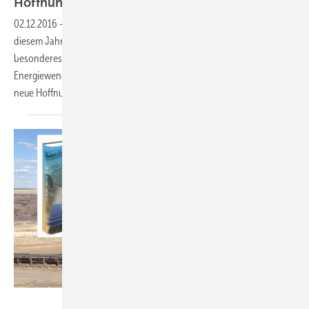
Hoffnung
02.12.2016
-
Die Festtage nahen. Noch keine Geschenkidee? In
diesem Jahr gibt es für Ihre Lieben, Geschäftspartner und Kunden ein
besonderes Präsent: Der Roman „Zen Solar“ ist das Buch zur
Energiewende. Hören Sie rein oder lesen Sie einen Auszug. Teil 2: Eine
neue
Hoffnung
HS