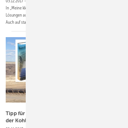
05.12.2017
-
Niemand zahlt gerne mehr Nebenkosten, als er müsste.
In „Meine kleine Energiewende“ werden moderne und langfristige
Lösungen aufgezeigt, mit deren Hilfe Sie auf lange Sicht Geld sparen.
Auch auf staatliche Förderungen wird
hingewiesen.
Heiko Schwarzburger
Tipp für Weihnachten (1): Das schwierige Erbe
der
Kohle