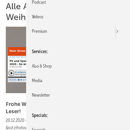
Podcast
Alle Artikel zum Thema
Weihnacht
Videos
Premium
Services
Abo & Shop
Media
Newsletter
Mildred Klaus/Senec
Frohe Weihnachten für alle Leserinnen und
Leser!
Specials
20.12.2020
-
Podcast: Im Gespräch mit Stefan Dietrich von Senec
lässt photovoltaik-Chefredakteur Heiko Schwarzburger ein seltsames
Specials