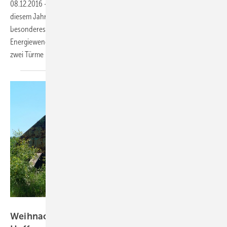
08.12.2016
-
Die Festtage nahen. Noch keine Geschenkidee? In
diesem Jahr gibt es für Ihre Lieben, Geschäftspartner und Kunden ein
besonderes Präsent: Der Roman „Zen Solar“ ist das Buch zur
Energiewende. Hören Sie rein oder lesen Sie einen Auszug. Teil 4: Die
zwei
Türme
Heiko Schwarzburger
Weihnachten mit “Zen Solar“ (2): Eine neue