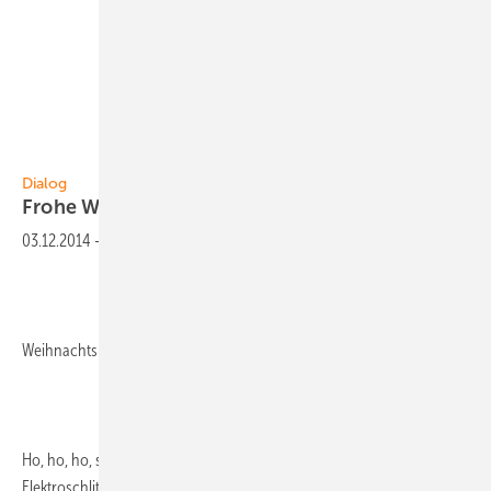
Foto: Burga Fillery
Dialog
Frohe
Weihnachten!
03.12.2014
-
Weihnachtsmann:
Ho, ho, ho, schon wieder ist ein Sonnenjahr um. Nun aber flugs den
Elektroschlitten angespannt und die Geschenke aufgeladen. Gute Fee,