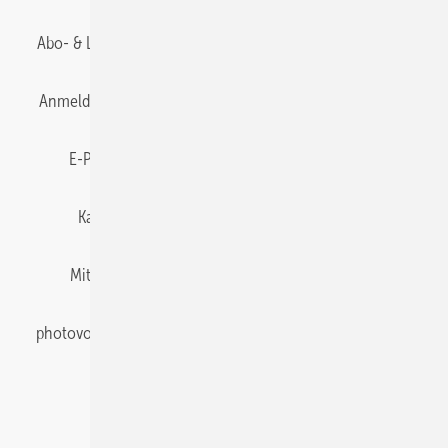
Abo- & Leserservice
AGB
Alle Inhalte chronologisch
Anmelden
Anmeldung & Registrierung
Datenschutz
E-Paper
Gentner Energy Media
Impressum
Karriere bei Gentner
Team
Mediaservice
Mitgliedschaften und Engagement
Newsletter
photovoltaik abonnieren
Privacy Manager
pv Europe
RSS-Feed
Veranstaltungen / Webinare
© 2026 photovoltaik