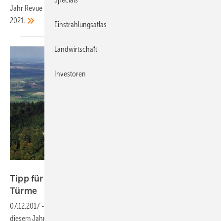
Jahr Revue passieren. Gemeinsam wagen sie einen Ausblick auf
2021.
Einstrahlungsatlas
Landwirtschaft
Investoren
Sunworx
Tipp für Weihnachten (4): Das Labor der zwei
Türme
07.12.2017
-
Die Festtage nahen. Noch keine Geschenkidee? In
diesem Jahr gibt es für Ihre Lieben, Geschäftspartner und Kunden ein