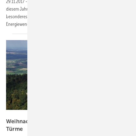
29.11.2017
-
Die Festtage nahen. Noch keine Geschenkidee? In
diesem Jahr gibt es für Ihre Lieben, Geschäftspartner und Kunden ein
besonderes Präsent: Der Roman „Zen Solar“ ist das Buch zur
Energiewende. Hören Sie rein oder lesen Sie einen
Auszug.
Sunworx
Weihnachten mit “Zen Solar“ (4): Die zwei
Türme