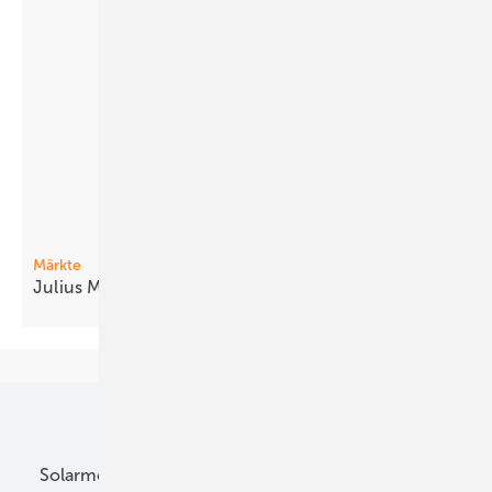
Märkte
Julius Möhrstedt im
Interview
Unsere Themen
Sol-Expert
Kettenkarussell
Solarmodule
DC-Technik
Wechselrichter