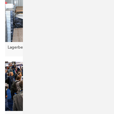
gemütlichen Gartenabend zu erhellen. Die Solarzellen befinden sich
im Deckel und sind mit einem Akku verbunden, der sich auflädt, wenn
die Sonne direkt ins Glas scheint. Wird es dunkel, erstrahlt das Sun Jar
in Gelb, Blau oder Pink – je nach Modell. Ob beim Grillen oder beim
Chillen: Das Licht aus dem Einmachglas sorgt für eine warme,
angenehme Atmosphäre. Pro Glas ein wiederaufladbarer Akku im
Lieferumfang enthalten.
Lagerbestände bei Auftragsrückgang
versteigern
Lunartec
Regenbogen-Rose mit Farbwechsel
24,90 Euro
http://www.pearl.de
Bezaubernde Königin der Nacht
Weiße Rosen sind die Meister der schlichten Schönheit, der puren
Eleganz. Doch diese Gartendekoration hat ein faszinierendes