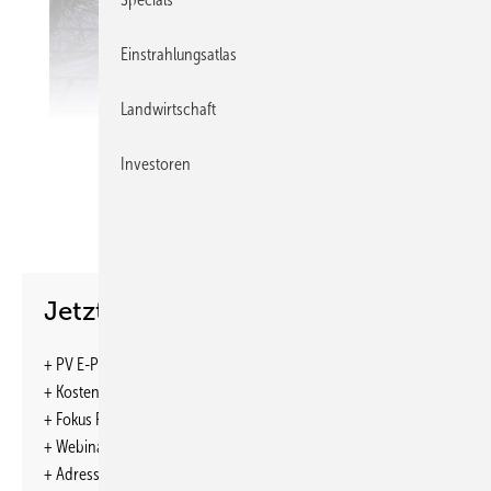
Einstrahlungsatlas
Landwirtschaft
Investoren
Lunartec
Glasbaustein mit Lichtsensor
Erhältlich in verschiedenen Größen
Jetzt weiterlesen und profitieren.
4er-Set, 10 x 10 cm: 67,60 Euro
+ PV E-Paper-Ausgabe – jeden Monat neu
http://www.pearl.de
+ Kostenfreien Zugang zu unserem Online-Archiv
+ Fokus PV: Sonderhefte (PDF)
Extravagante Lichtpunkte in Ihrem Garten
+ Webinare und Veranstaltungen mit Rabatten
Die Solarzelle in dem quadratischen Glasbaustein tankt tagsüber das
+ Adresseintrag im jährlichen Ratgeber