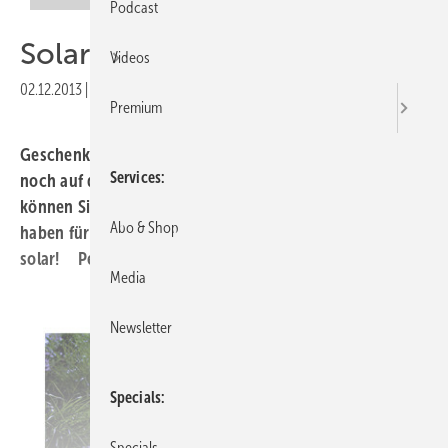
Podcast
Solare Weihnachten
Videos
02.12.2013
|
Veröffentlicht in
Ausgabe 12-2013
Premium
Geschenkideen: Jetzt bleibt nicht mehr viel Zeit. Sind Sie
Services
noch auf der Suche nach passenden Geschenken,
können Sie auf den nächsten Seiten fündig werden. Wir
Abo & Shop
haben für Sie eine kleine Auswahl getroffen – natürlich
solar! Petra Franke
Media
Newsletter
Specials
Specials