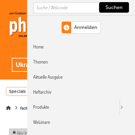
Springe
Springe
Springe
Search
auf
auf
auf
Hauptinhalt
Hauptmenü
SiteSearch
Home
MENÜ
.
Themen
Aktuelle Ausgabe
Specials
Einstrahlungsatlas
Landwirtschaft
Invest
Heftarchiv
Produkte
Fachhandel
Webinare
Abo-Inhalt