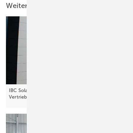
Weitere Inhalte
Sun Jar
Tischleuchte
19,90 Euro/29,95 Euro
http://www.gruenspar.de
IBC Solar nimmt Speichersysteme von Fenecon in
Vertrieb
auf
Sonnenlicht im Einmachglas
Saure Gurken im Einmachglas kennt jeder, aber hier gibt es auch die
Sonne im eingeweckten Zustand. Das Licht ist im Glas sicher
verschlossen und strahlt bei Dunkelheit stark genug, um einen