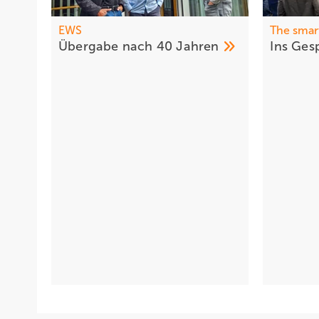
EWS
The smar
Übe rgabe na ch 40
Jahren
Ins Gesp