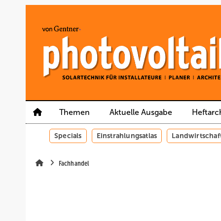
Springe
Springe
Springe
auf
auf
auf
Hauptinhalt
Hauptmenü
SiteSearch
Themen
Aktuelle Ausgabe
Heftarc
Specials
Einstrahlungsatlas
Landwirtschaf
Fachhandel