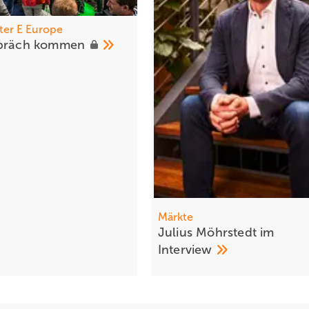
ter E Europe
 rä ch
kommen
Märkte
Julius Möhrstedt im
Interview