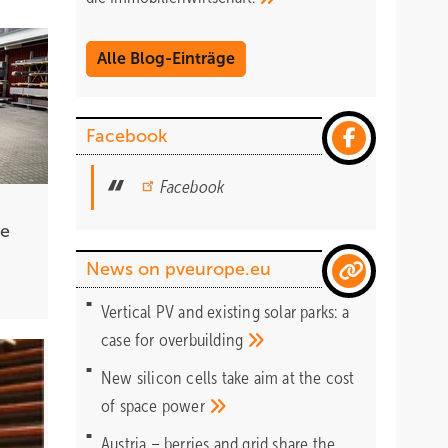
Alle Blog-Einträge
Facebook
Facebook
se
News on pveurope.eu
Vertical PV and existing solar parks: a
case for
overbuilding
New silicon cells take aim at the cost
of space
power
Austria – berries and grid share the