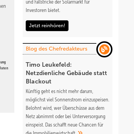
und Fallstricke der Solarmarkt für
nen
Investoren bietet.
Jetzt reinhören!
Blog des Chefredakteurs
gung
Timo Leukefeld:
 Daten
Netzdienliche Gebäude statt
Blackout
Künftig geht es nicht mehr darum,
möglichst viel Sonnenstrom einzuspeisen.
Belohnt wird, wer Überschüsse aus dem
Netz abnimmt oder bei Unterversorgung
einspeist. Das schafft neue Chancen für
die
Immobilienwirtschaft.