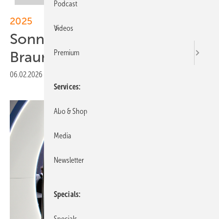
Podcast
2025
Videos
Sonnenst rom überholt
Premium
Bra unkohle und Erdgas
06.02.2026
|
Veröffentlicht in
Ausgabe 01-2026
Services
Abo & Shop
Media
Newsletter
Specials
Specials