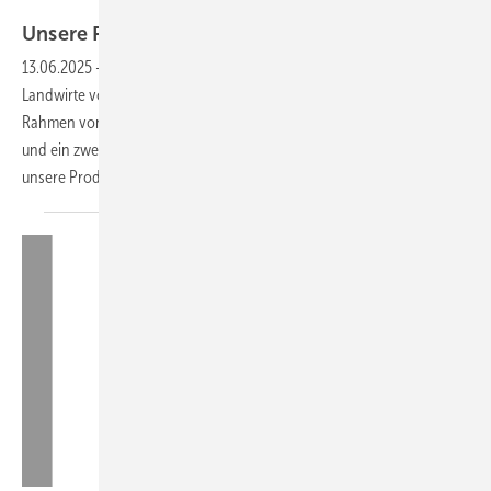
Velka Botička
Unsere Produkte der
Woche­
13.06.2025
-
Die modulare Speicherlösung für Gewerbe und
Landwirte von M-Tec, das neue Glas-Glas-Modul mit 35-Millimeter-
Rahmen von Winaico sowie ein Gründachsystem von Over Easy Solar
und ein zweiachsiges Nachführsystem von Anywhere Solar. Das sind
unsere Produkte der
Woche.