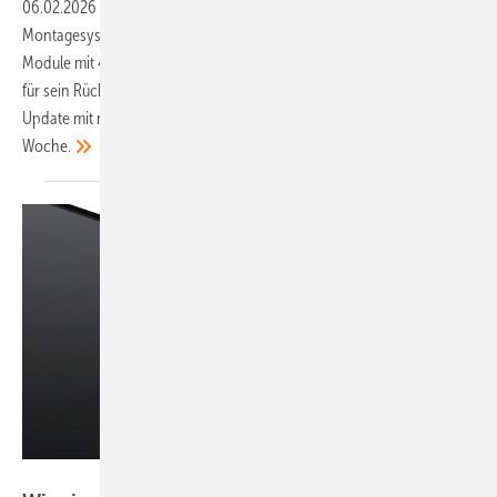
06.02.2026
-
Ilzhöfer präsentiert ein besonders leichtes
Montagesystem für Flachdächer. Winaico zeigt bifaziale Glas-Glas-
Module mit 485 Watt und Aiko erhält ein Zertifikat für Explosionsschutz
für sein Rückkontaktmodul. PV Sol Premium erfährt auch 2026 ein
Update mit neuen Funktionen. Das sind unsere Produkte der
Woche.
Winaico