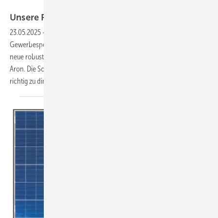
Tesvolt
Unsere Produkte der
Woche­
23.05.2025
-
Tesvolt zeigt einen neuen stapelbaren Heim- und
Gewerbespeicher, das smartes Modul Navigator von Aiko sowie das
neue robuste Doppelglasmodul von Winaico und das Auslegungstool
Aron. Die Software hilft eine Solaranlage und weitere Komponenten
richtig zu dimensionieren. Das sind unsere Produkte der
Woche.