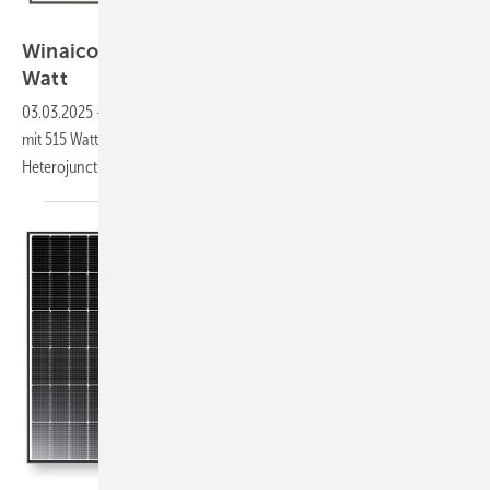
Winaico
Winaico präsentiert Topcon-Modul mit 515
Watt
03.03.2025
-
Hersteller Winaico stellt ein neues Topcon-Solarmodul
mit 515 Watt Leistung vor. Das WST-515NHX54-A4 nutzt dafür die
Heterojunction-Technologie.