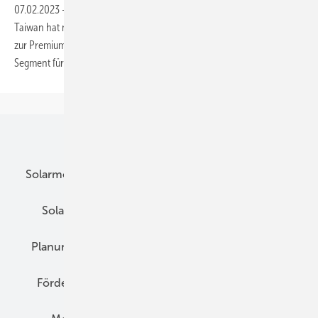
07.02.2023
-
Der Modulhersteller Win Win Precision Technology aus
Taiwan hat nun den Verkauf der neuen E1-Serie gestartet. Zusätzlich
zur Premium-Serie erweitert Winaico das Portfolio um ein Modul im
Segment für
Gewerbeanlagen.
Unsere Themen
Solarmodule
DC-Technik
Wechselrichter
Solarspeicher
AC-Technik
Wartung
Planung
E-Mobilität
Wärme
Recht
Förderung
Preise
Hybridgeneratoren