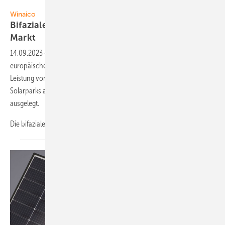
Foto: Winaico
Winaico
Bifaziale Glas-Glas-Module für europäischen
Markt
14.09.2023
-
Winaico Deutschland ergänzt sein Sortiment für den
europäischen Markt um ein großformatiges Glas-Glas-Modul mit einer
Leistung von 525 Watt. Das Solarmodul WST-525NGX-D3 ist für ­
Solarparks auf der Freifläche sowie für gewerb­liche Anlagen
ausgelegt.
Die bifazialen Module mit
N-Typ-Topcon...