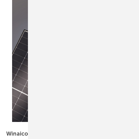
Winaico
Winaico: Modul für
Gewerbeanlagen