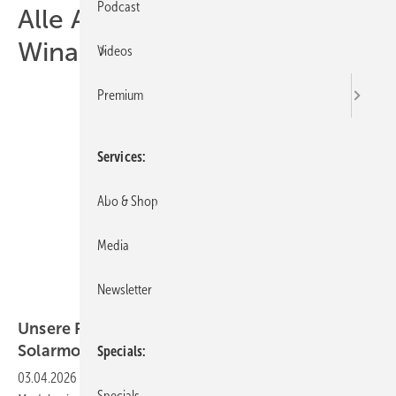
Podcast
Alle Artikel zum Thema
Winaico
Videos
Premium
Services
Abo & Shop
Media
Newsletter
Winaico
Unsere Produkte der Woche­ – Fokus
Solarmodule
Specials
03.04.2026
-
Winaico erhält EPD-Zertifizierung für die NCX-
Specials