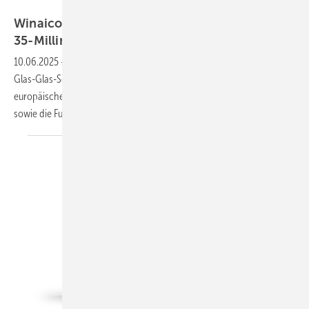
Winaico
Winaico: Glas-Glas-Modul mit
35-Millimeter-Rahmen
10.06.2025
-
Hersteller Winaico bringt mit der neuen WST-NCX48
Glas-Glas-Serie ein leistungsstarkes und robustes Solarmodul auf den
europäischen Markt. Die neue Serie umfasst ein 460 Watt Solarmodul
sowie die Full-Black-Variante mit 450
Watt.