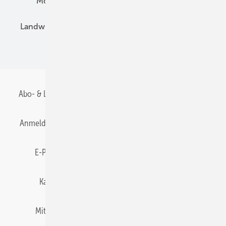
Montage
Installation
Solarparks
Landwirtschaft
Mieterstrom
Fachhandel
BIPV
Abo- & Leserservice
AGB
Alle Inhalte chronologisch
Anmelden
Anmeldung & Registrierung
Datenschutz
E-Paper
Gentner Energy Media
Impressum
Karriere bei Gentner
Team
Mediaservice
Mitgliedschaften und Engagement
Newsletter