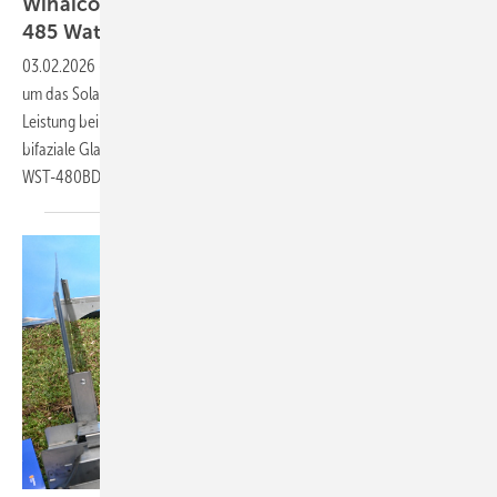
Winaico zeigt bifaziale Glas-Glas-Modul mit
485
Watt
03.02.2026
-
Hersteller Winaico erweitert seine Back-Contact-Serie
um das Solarmodul WST-485BDX54-B2. Das Modul erreicht 485 Watt
Leistung bei einem Modulwirkungsgrad von 23,8 Prozent. Das
bifaziale Glas-Glas-Modul ersetzt das Vorgängermodell
WST-480BDX54-B2.