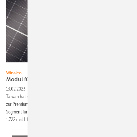
Foto: Winaico
Winaico
Modul für
Gewerbeanlagen
13.02.2023
-
Der Modulhersteller Win Win Precision Technology aus
Taiwan hat nun den Verkauf der neuen E1-Serie gestartet. Zusätzlich
zur Premium-Serie erweitert Winaico das Portfolio um ein Modul im
Segment für Gewerbeanlagen. Es leistet 410 Watt bei einem Maß von
1.722 mal 1.134 mal 30 Millimetern.
Zudem...