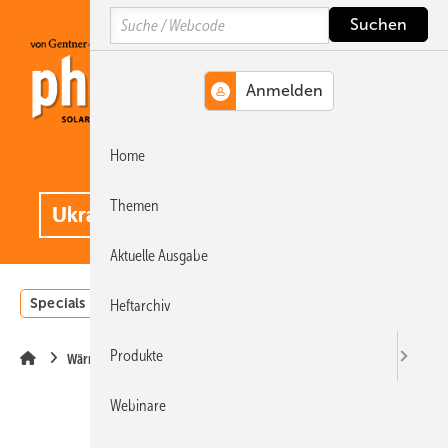
Springe
Springe
Springe
Search
auf
auf
auf
Hauptinhalt
Hauptmenü
SiteSearch
Home
MENÜ
.
Themen
Aktuelle Ausgabe
Specials
Einstrahlungsatlas
Landwirtschaft
Invest
Heftarchiv
Produkte
Wärme
Webinare