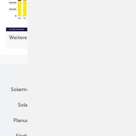
Weiteres Wac hstum braucht mehr
Förderung
Unsere Themen
Solarmodule
DC-Technik
Wechselrichter
Solarspeicher
AC-Technik
Wartung
Planung
E-Mobilität
Wärme
Recht
Förderung
Preise
Hybridgeneratoren