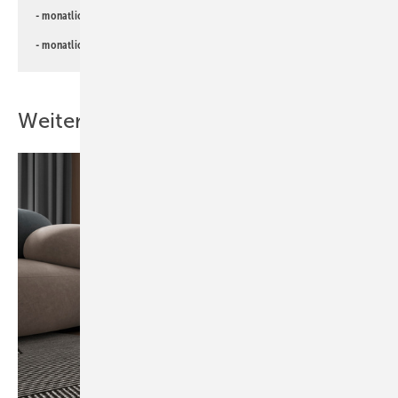
- monatlicher
Newsletter für Investoren
- monatlicher
Newsletter PV für die Landwirtschaft
Weitere Inhalte