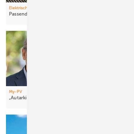
Elektrische Direktheizungen
Passende H eizung für jede
Anwendung
My-PV
„Autarkie fä ngt erst
an“