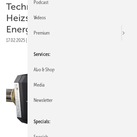
Podcast
Technische Alternative RT:
Heizstab optional mit
Videos
Energiezähler
Premium
17.02.2025
|
Druckvorschau
Services
Abo & Shop
Media
Newsletter
Specials
Specials