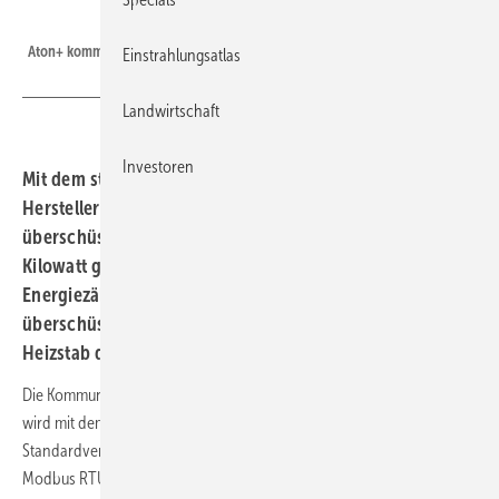
TA
Aton+ kommt mit CAN-EZ3 Energiezähler.
Einstrahlungsatlas
Landwirtschaft
Investoren
Mit dem stufenlos regelbaren Heizstab Aton des
Herstellers Technische Alternative RT kann eine
überschüssige Solarleistung von 50 Watt bis drei
Kilowatt genutzt werden. Im Set ist zudem ein
Energiezähler enthalten, der feststellt, ob und wie viel
überschüssige Leistung verfügbar ist. Er gibt dem
Heizstab die zu verbrauchende Leistung vor.
Die Kommunikation läuft dabei über Cora – via Funk oder Kabel. Aton+
wird mit dem gleichen Funktionsumfang ausgeliefert wie die
Standardversion. Zusätzlich ist jedoch der CAN-EZ3 Energiezähler mit
Modbus RTU, einem S0-Ausgang und vier Sensoreingeängen