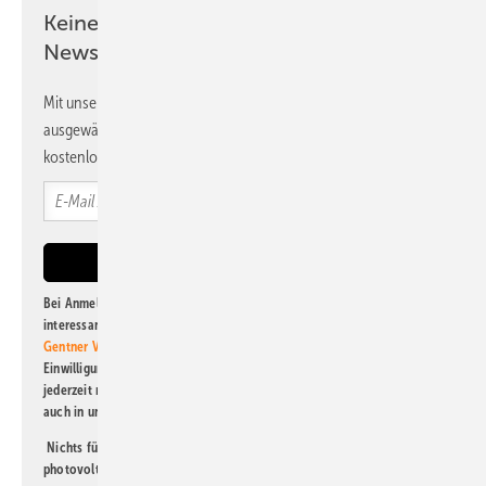
Keine Zeit? Kein Problem mit dem PV
Newsletter!
Mit unserem Newsletter erhalten Sie regelmäßig von uns
ausgewählte Informationen und Neuigkeiten, gebündelt und
kostenlos direkt ins Postfach.
Bei Anmeldung zu diesem Newsletter bin ich damit einverstanden, über
interessante Verlags- und Online-Angebote
der Marken der Alfons W.
Gentner Verlag GmbH & Co. KG
informiert zu werden. Diese
Einwilligung kann ich jederzeit widerrufen und eine Abmeldung ist
jederzeit möglich. Informationen zum Umgang mit Daten finden Sie
auch in unserer
Datenschutzerklärung
.
Nichts für Sie dabei? Dann lesen Sie doch einen unserer weiteren
photovoltaik-Newsletter!