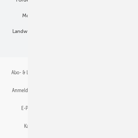
Montage
Installation
Solarparks
Landwirtschaft
Mieterstrom
Fachhandel
BIPV
Abo- & Leserservice
AGB
Alle Inhalte chronologisch
Anmelden
Anmeldung & Registrierung
Datenschutz
E-Paper
Gentner Energy Media
Impressum
Karriere bei Gentner
Team
Mediaservice