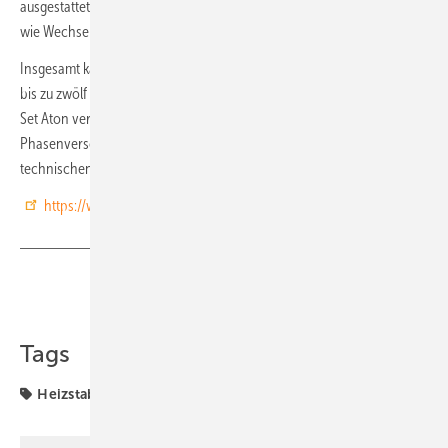
ausgestattet. Damit wird die direkte Kommunikation mit Fremdgeräten
wie Wechselrichter und Batteriespeicher ermöglicht.
Insgesamt kann ein System mit entsprechender Programmierung auf
bis zu zwölf Heizstäbe erweitert werden. Der intelligente Heizstab im
Set Aton verfügt eine sinusförmige Stromaufnahme. So werden
Phasenverschiebungen und Netzrückkopplungen verhindert und die
technischen Anschlussbedingungen der Netzbetreiber erfüllt. (nhp)
https://www.ta.co.at
Teilen
Link kopieren
Tags
Heizstab
Wärme