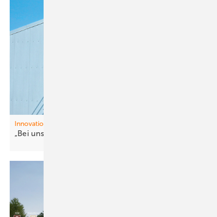
Innovationen
„Bei uns kom mt nix aus
China“