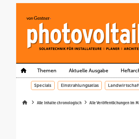
Springe
Springe
Springe
auf
auf
auf
Hauptinhalt
Hauptmenü
SiteSearch
Themen
Aktuelle Ausgabe
Heftarc
Specials
Einstrahlungsatlas
Landwirtschaf
Alle Inhalte chronologisch
Alle Veröffentlichungen im 