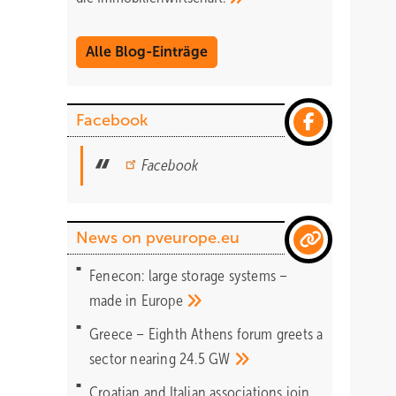
Alle Blog-Einträge
Facebook
Facebook
News on pveurope.eu
Fenecon: large storage systems –
made in
Europe
Greece – Eighth Athens forum greets a
sector nearing 24.5
GW
Croatian and Italian associations join