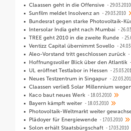
Claassen geht in die Offensive
29.03.2010
Sunfilm meldet Insolvenz an
29.03.2010
Bundesrat gegen starke Photovoltaik-K
Intersolar India geht nach Mumbai
26.0
TREE geht 2010 in die zweite Runde
25.
Ventizz Capital übernimmt Sovello
24.03
Aleo-Vorstand tritt geschlossen zurück
Hoffnungsvoller Blick über den Atlantik
UL eröffnet Testlabor in Hessen
23.03.20
Neues Testzentrum in Singapur
22.03.20
Claassen verließ Solar Millennium wegen
Kaco baut neues Werk
18.03.2010
Bayern kämpft weiter
18.03.2010
Photovoltaik-Weltmarkt weiter gewach
Plädoyer für Energiewende
17.03.2010
Solon erhält Staatsbürgschaft
17.03.2010