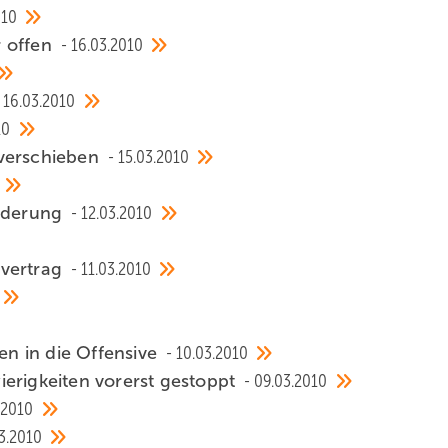
010
r offen
16.03.2010
16.03.2010
10
 verschieben
15.03.2010
örderung
12.03.2010
nvertrag
11.03.2010
hen in die Offensive
10.03.2010
erigkeiten vorerst gestoppt
09.03.2010
.2010
3.2010