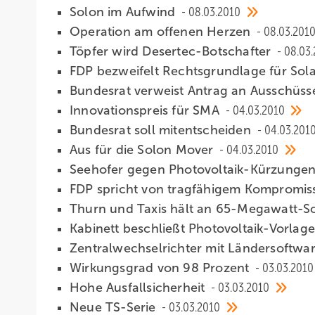
Solon im Aufwind
08.03.2010
Operation am offenen Herzen
08.03.201
Töpfer wird Desertec-Botschafter
08.03
FDP bezweifelt Rechtsgrundlage für Sol
Bundesrat verweist Antrag an Ausschüs
Innovationspreis für SMA
04.03.2010
Bundesrat soll mitentscheiden
04.03.201
Aus für die Solon Mover
04.03.2010
Seehofer gegen Photovoltaik-Kürzunge
FDP spricht von tragfähigem Kompromi
Thurn und Taxis hält an 65-Megawatt-So
Kabinett beschließt Photovoltaik-Vorlag
Zentralwechselrichter mit Ländersoftwa
Wirkungsgrad von 98 Prozent
03.03.2010
Hohe Ausfallsicherheit
03.03.2010
Neue TS-Serie
03.03.2010