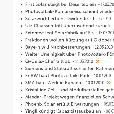
First Solar steigt bei Desertec ein
17.03.2
Photovoltaik-Kompromiss scheint wiede
Solarworld erhöht Dividende
16.03.2010
Utz Claassen tritt überraschend zurück
Extentec legt Solarfabrik auf Eis
15.03.20
Fraktionen wollen Kürzung auf Oktober
Bayern will Nachbesserungen
12.03.2010
Weiter Uneinigkeit über Photovoltaik-F
Q-Cells-Chef tritt ab
11.03.2010
Siemens und Statkraft schließen Rahme
EnBW baut Photovoltaik-Park
10.03.2010
SMA baut Werk in Kanada
10.03.2010
Kristalline Zell- und Modulhersteller ge
Masdar-Projekt wegen finanziellen Schwi
Phoenix Solar erfüllt Erwartungen
09.03
Yingli kündigt Kapazitätsausbau an
08.0