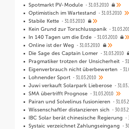
Spotmarkt PV-Module
31.03.2010
Optimistisch im Wartestand
31.03.2010
Stabile Kette
31.03.2010
Kein Grund zur Torschlusspanik
31.03.20
In 140 Tagen um die Erde
31.03.2010
Online ist der Weg
31.03.2010
Die Sage des Captain Lomer
31.03.2010
Pragmatiker trotzen der Unsicherheit
3
Eigenverbrauch nicht überbewerten
31
Lohnender Sport
31.03.2010
Juwi verkauft Solarpark Lieberose
31.03
SMA übertrifft Prognose
31.03.2010
Pairan und Solvelinus fusionieren
31.03.
Wissenschaftler distanzieren sich
30.03.
IBC Solar berät chinesische Regierung
Systaic verzeichnet Zahlungseingang
3