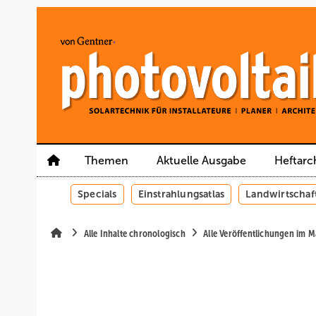
Springe
Springe
Springe
auf
auf
auf
Hauptinhalt
Hauptmenü
SiteSearch
Themen
Aktuelle Ausgabe
Heftarc
Specials
Einstrahlungsatlas
Landwirtschaf
Alle Inhalte chronologisch
Alle Veröffentlichungen im M