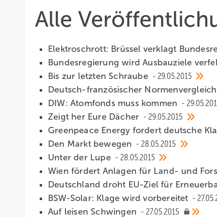
Alle Veröffentlic
Elektroschrott: Brüssel verklagt Bundesr
Bundesregierung wird Ausbauziele verf
Bis zur letzten Schraube
29.05.2015
Deutsch-französischer Normenvergleich
DIW: Atomfonds muss kommen
29.05.20
Zeigt her Eure Dächer
29.05.2015
Greenpeace Energy fordert deutsche Kl
Den Markt bewegen
28.05.2015
Unter der Lupe
28.05.2015
Wien fördert Anlagen für Land- und For
Deutschland droht EU-Ziel für Erneuerb
BSW-Solar: Klage wird vorbereitet
27.05
Auf leisen Schwingen
27.05.2015