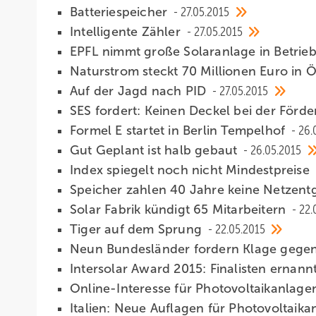
Batteriespeicher
27.05.2015
Intelligente Zähler
27.05.2015
EPFL nimmt große Solaranlage in Betrie
Naturstrom steckt 70 Millionen Euro in
Auf der Jagd nach PID
27.05.2015
SES fordert: Keinen Deckel bei der Förd
Formel E startet in Berlin Tempelhof
26.
Gut Geplant ist halb gebaut
26.05.2015
Index spiegelt noch nicht Mindestpreise
Speicher zahlen 40 Jahre keine Netzent
Solar Fabrik kündigt 65 Mitarbeitern
22.
Tiger auf dem Sprung
22.05.2015
Neun Bundesländer fordern Klage gegen 
Intersolar Award 2015: Finalisten ernann
Online-Interesse für Photovoltaikanla
Italien: Neue Auflagen für Photovoltaik