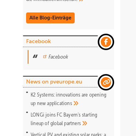
Alle Blog-Einträge
Facebook
Facebook
News on pveurope.eu
K2 Systems: innovations are opening
up new
applications
LONGi joins FC Bayern's starting
lineup of global
partners
Vertical PV and existing solar parks: a