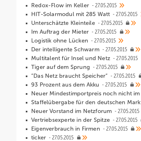
Redox-Flow im Keller
27.05.2015
HIT-Solarmodul mit 285 Watt
27.05.2015
Unterschätzte Kleinteile
27.05.2015
Im Auftrag der Mieter
27.05.2015
Logistik ohne Lücken
27.05.2015
Der intelligente Schwarm
27.05.2015
Multitalent für Insel und Netz
27.05.2015
Tiger auf dem Sprung
27.05.2015
“Das Netz braucht Speicher“
27.05.2015
93 Prozent aus dem Akku
27.05.2015
Neuer Mindestimportpreis noch nicht 
Staffelübergabe für den deutschen Mar
Neuer Vorstand im Netzforum
27.05.2015
Vertriebsexperte in der Spitze
27.05.2015
Eigenverbrauch in Firmen
27.05.2015
ticker
27.05.2015