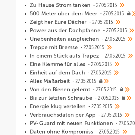
Zu Hause Strom tanken
27.05.2015
500 Meter über dem Meer
27.05.2015
Zeigt her Eure Dächer
27.05.2015
Power aus der Dachpfanne
27.05.2015
Unebenheiten ausgleichen
27.05.2015
Treppe mit Bremse
27.05.2015
In einem Stück aufs Trapez
27.05.2015
Eine Klemme für alles
27.05.2015
Einheit auf dem Dach
27.05.2015
Alles Maßarbeit
27.05.2015
Von den Bienen gelernt
27.05.2015
Bis zur letzten Schraube
27.05.2015
Energie klug verteilen
27.05.2015
Verbrauchsdaten per App
27.05.2015
PV-Guard mit neuen Funktionen
27.05.2
Daten ohne Kompromiss
27.05.2015