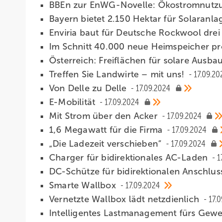
BBEn zur EnWG-Novelle: Ökostromnutzu
Bayern bietet 2.150 Hektar für Solaranl
Enviria baut für Deutsche Rockwool dre
Im Schnitt 40.000 neue Heimspeicher p
Österreich: Freiflächen für solare Ausb
Treffen Sie Landwirte – mit uns!
17.09.20
Von Delle zu Delle
17.09.2024
E-Mobilität
17.09.2024
Mit Strom über den Acker
17.09.2024
1,6 Megawatt für die Firma
17.09.2024
„Die Ladezeit verschieben“
17.09.2024
Charger für bidirektionales AC-Laden
1
DC-Schütze für bidirektionalen Anschlu
Smarte Wallbox
17.09.2024
Vernetzte Wallbox lädt ­netzdienlich
17.
Intelligentes Lastmanagement fürs Gew