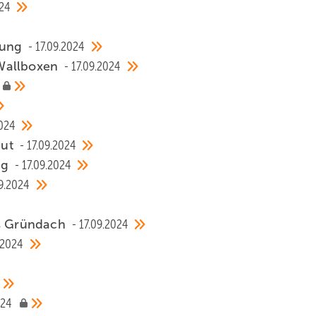
024
stung
17.09.2024
 Wallboxen
17.09.2024
2024
aut
17.09.2024
ng
17.09.2024
09.2024
rs Gründach
17.09.2024
.2024
024