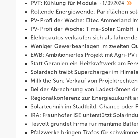
PVT: Kühlung für Module
17.09.2024
Rollende Energiewende: Parkflächen sol
PV-Profi der Woche: Eltec Ammerland im
PV-Profi der Woche: Tima-Solar GmbH i
Elektroautos verkaufen sich als fahrend
Weniger Gewerbeanlagen im zweiten Qu
EWB: Ambitioniertes Projekt mit Agri-P
Statt Geranien ein Heizkraftwerk am Fen
Solardach treibt Supercharger im Himal
Milk the Sun: Verkauf von Projektrechten
Bei der Abrechnung von Ladeströmen dr
Regionalkonferenz zur Energiezukunft 
Solartechnik im Stadtbild: Chance oder F
IRA: Fraunhofer ISE unterstützt Solarind
Tesvolt gründet Firma für maritime Batt
Pfalzwerke bringen Trafos für schwimm