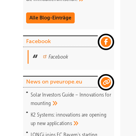
Alle Blog-Einträge
Facebook
Facebook
News on pveurope.eu
Solar Investors Guide – Innovations for
mounting
K2 Systems: innovations are opening
up new
applications
LONGi joins FC Bayern's starting