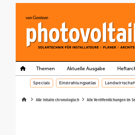
Springe
Springe
Springe
auf
auf
auf
Hauptinhalt
Hauptmenü
SiteSearch
Themen
Aktuelle Ausgabe
Heftarc
Specials
Einstrahlungsatlas
Landwirtschaf
Alle Inhalte chronologisch
Alle Veröffentlichungen im 