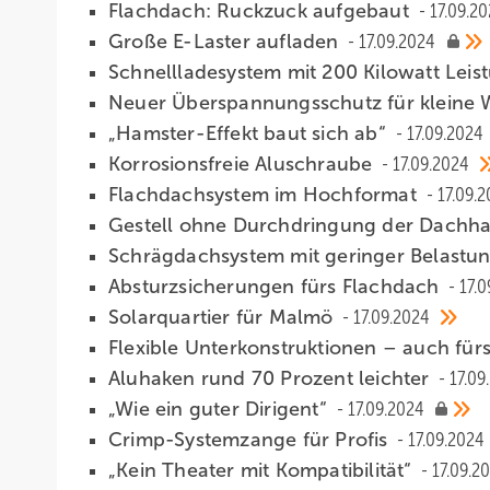
Flachdach: Ruckzuck aufgebaut
17.09.2
Große E-Laster aufladen
17.09.2024
Sch nellladesystem mit 200 ­Kilowatt Lei
Neuer Überspannungsschutz für ­kleine
„Hamster-Effekt baut sich ab“
17.09.2024
Korrosionsfreie Aluschraube
17.09.2024
Flachdachsystem im Hochformat
17.09.
Gestell ohne Durchdringung der Dachh
Schrägdachsystem mit geringer Belastu
Absturzsicherungen fürs Flachdach
17.
Solarquartier für Malmö
17.09.2024
Flexible Unterkonstruktionen – auch fü
Aluhaken rund 70 Prozent leichter
17.09
„Wie ein g uter Dirigent“
17.09.2024
Crimp-Systemzange für Profis
17.09.2024
„Kein Theater m it Kompatibilität“
17.09.2