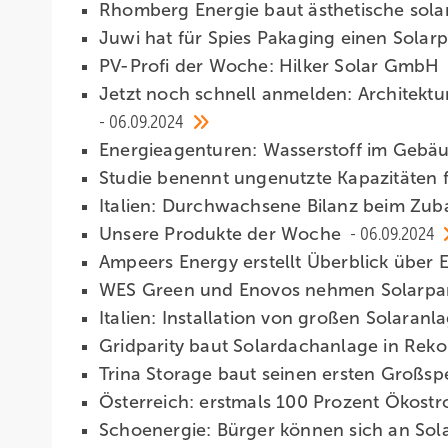
Rhomberg Energie baut ästhetische solare
Juwi hat für Spies Pakaging einen Sola
PV-Profi der Woche: Hilker Solar GmbH 
Jetzt noch schnell anmelden: Architektur
06.09.2024
Energieagenturen: Wasserstoff im Gebä
Studie benennt ungenutzte Kapazitäten 
Italien: Durchwachsene Bilanz beim Zu
Unsere Produkte der Woche­
06.09.2024
Ampeers Energy erstellt Überblick über 
WES Green und Enovos nehmen Solarpark
Italien: Installation von großen Solaran
Gridparity baut Solardachanlage in Reko
Trina Storage baut seinen ersten Großspe
Österreich: erstmals 100 Prozent Ökost
Schoenergie: Bürger können sich an Sol