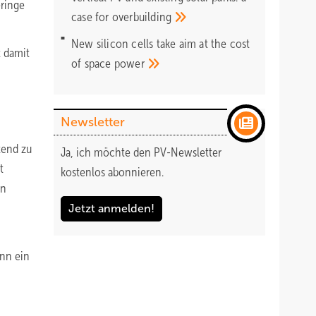
eringe
case for
overbuilding
New silicon cells take aim at the cost
t damit
of space
power
Newsletter
tend zu
Ja, ich möchte den PV-Newsletter
t
kostenlos abonnieren.
rn
Jetzt anmelden!
enn ein