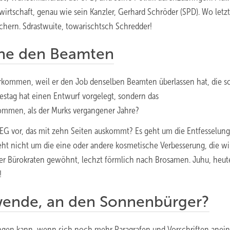
wirtschaft, genau wie sein Kanzler, Gerhard Schröder (SPD). Wo letzt
ächern. Sdrastwuite, towarischtsch Schredder!
äne den Beamten
verkommen, weil er den Job denselben Beamten überlassen hat, die 
destag hat einen Entwurf vorgelegt, sondern das
kommen, als der Murks vergangener Jahre?
EG vor, das mit zehn Seiten auskommt? Es geht um die Entfesselung
geht nicht um die eine oder andere kosmetische Verbesserung, die wi
 der Bürokraten gewöhnt, lechzt förmlich nach Brosamen. Juhu, heut
!
ewende, an den Sonnenbürger?
ingen kann, wenn sich noch mehr Paragrafen und Vorschriften anei