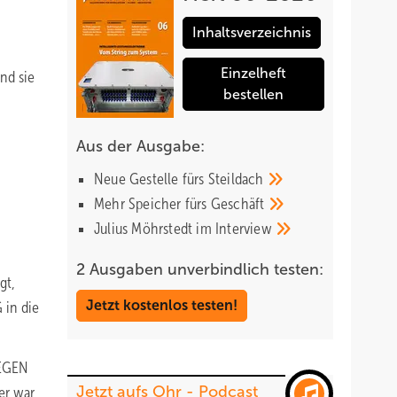
Inhaltsverzeichnis
Einzelheft
nd sie
bestellen
Aus der Ausgabe:
Neue Gestelle fürs
Steildach
Mehr Speicher fürs
Geschäft
Julius Möhrstedt im
Interview
2 Ausgaben unverbindlich testen:
gt,
Jetzt kostenlos testen!
 in die
GEGEN
Jetzt aufs Ohr - Podcast
er war