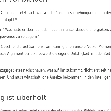
en Gebäuden setzt nach wie vor die Anschlussgenehmigung durch de
icht gibt?!
n? Was hatte er überhaupt damit zu tun, außer dass die Energiekonz
rgiewende zu verzögern?
 das Geschrei: Zu viel Sonnenstrom, dann glühen unsere Netze! Momen
es Argument benutzt, beweist die eigene Unfähigkeit, mit der Zeit
inzugsgebietes nachschauen, was auf ihn zukommt. Nicht erst seit he
eichen. Und muss wirtschaftliche Anreize bekommen, in den intellige
g ist überholt
rgern auftreten, zeigt sich an der Abregelung der Wirkleistung auf 