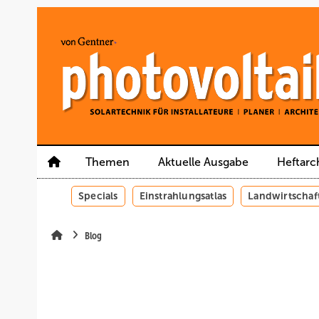
Springe
Springe
Springe
auf
auf
auf
Hauptinhalt
Hauptmenü
SiteSearch
Themen
Aktuelle Ausgabe
Heftarc
Specials
Einstrahlungsatlas
Landwirtschaf
Blog