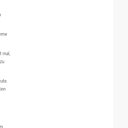
n
erne
t mal,
 zu
ute.
nten
70