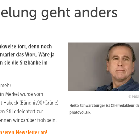
selung geht anders
nkweise fort, denn noch
tarier das Wort. Wäre ja
 sie die Sitzbänke im
t mehr
rin Merkel wurde vom
Mild
rt Habeck (Bündnis90/Grüne)
Heiko Schwarzburger ist Chefredakteur d
 Stil erleichtert zur
photovoltaik.
nnen wir darüber froh sein.
unseren Newsletter an!