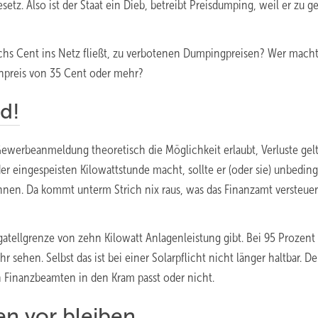
etz. Also ist der Staat ein Dieb, betreibt Preisdumping, weil er zu g
echs Cent ins Netz fließt, zu verbotenen Dumpingpreisen? Wer mach
enpreis von 35 Cent oder mehr?
d!
Gewerbeanmeldung theoretisch die Möglichkeit erlaubt, Verluste gel
r eingespeisten Kilowattstunde macht, sollte er (oder sie) unbeding
nen. Da kommt unterm Strich nix raus, was das Finanzamt versteue
gatellgrenze von zehn Kilowatt Anlagenleistung gibt. Bei 95 Prozent
 sehen. Selbst das ist bei einer Solarpflicht nicht länger haltbar. D
n Finanzbeamten in den Kram passt oder nicht.
n vor bleiben