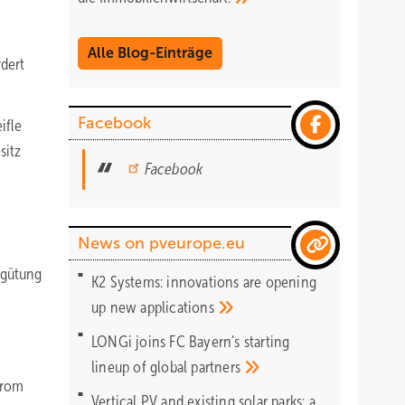
Alle Blog-Einträge
rdert
Facebook
ifle
sitz
Facebook
News on pveurope.eu
rgütung
K2 Systems: innovations are opening
up new
applications
LONGi joins FC Bayern's starting
lineup of global
partners
trom
Vertical PV and existing solar parks: a