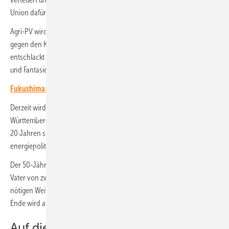
Union dafür über ihren Schatten springen müsste.
Agri-PV wird vereinfacht, weil sie die landwirtschaftlichen Betriebe
gegen den Klimawandel stärkt. Gesetze und Verordnungen werden
entschlackt und entrümpelt, alles nur eine Frage von Sachkenntnis
und Fantasie.
Fukushima - zwölf Jahre später
Derzeit wird der CDU-Abgeordnete Andreas Jung aus Baden-
Württemberg als nächster Bundeswirtschaftsminister gehandelt. Seit
20 Jahren sitzt er im Bundestag, ist seit Dezember 2021 klima- und
energiepolitischer Sprecher der Unionsfraktion.
Der 50-Jährige gilt als Vertreter der bürgerlichen Mitte, katholisch,
Vater von zwei Kindern. Man kann ihm zutrauen, diesen Job mit der
nötigen Weitsicht auszufüllen, ohne ideologische Verblendung. Am
Ende wird auch er an Ergebnissen und Fakten gemessen.
Auf die nächsten 25 Jahre!