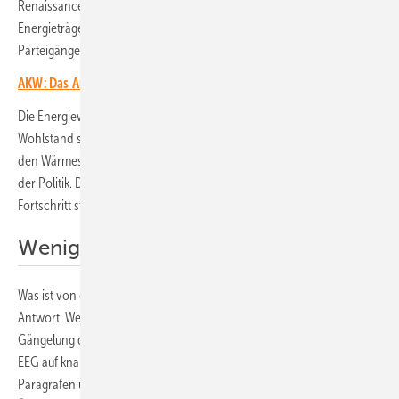
Renaissance der Atomkraft beschwört. Russisches Gas fällt als
Energieträger aus. Auch das ist ein Fakt, den mancher ihrer
Parteigänger erst noch akzeptieren muss.
AKW: Das Aus ist erst der Anfang
Die Energiewende ist unumkehrbar. Erneuerbare Energien und
Wohlstand sind untrennbar miteinander verbunden. Das gilt auch für
den Wärmesektor oder den Straßenverkehr, bislang die Stiefkinder
der Politik. Das gilt auch für politische Kräfte, die sich gegen den
Fortschritt stemmen. Sie haben keine Chance, nicht auf lange Sicht.
Weniger ist mehr!
Was ist von der neuen Regierung zu erwarten? Ganz einfache
Antwort: Weniger! Weniger Paragrafen, weniger Bürokratie, weniger
Gängelung der Bürgerinnen und Bürger. Denn 25 Jahre später ist das
EEG auf knapp 200 Seiten angewachsen, fasst mehr als 100
Paragrafen und endlose Anlagen. Nicht mitgezählt sind die zahllosen