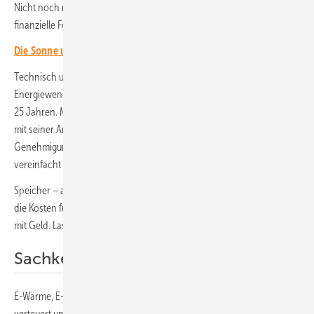
Nicht noch mehr Paragrafen, sondern radikal weniger! Nicht mehr
finanzielle Förderung, sondern weniger Vorschriften!
Die Sonne und der Muskelprotz – für Arnie zum 77.
Technisch und ökonomisch sind wir heute in der Lage, die
Energiewende vom Staat abzunabeln. Das ist der größte Gewinn nach
25 Jahren. Man könnte es ganz einfach machen. Ein Vorschlag: Wer
mit seiner Anlage nicht ins Netz einspeist, braucht auch keine
Genehmigung des Netzbetreibers mehr. Nulleinspeisung wird
vereinfacht und somit belohnt!
Speicher – auch mobile Speicher – werden belohnt, denn sie senken
die Kosten für den Netzausbau! Belohnt durch weniger Auflagen, nicht
mit Geld. Lasst die Leute, lasst die Unternehmen machen!
Sachkenntnis und Fantasie
E-Wärme, E-Autos und Smart Meter werden belohnt, nicht künstlich
verteuert und behindert. Mieterstrom wird vereinfacht, auch wenn die