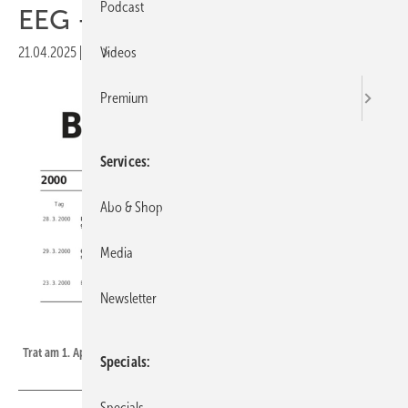
Podcast
EEG – die ersten 25 Jahre
21.04.2025
|
Druckvorschau
Videos
Premium
Services
Abo & Shop
Media
Newsletter
Deutscher Bundestag
Trat am 1. April 2000 in Kraft: das EEG.
Specials
Specials