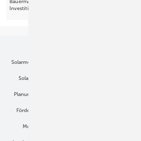
Bauernverbände: EEG 2027 gefährdet
Investitionen in
Erneuerbare
Unsere Themen
Solarmodule
DC-Technik
Wechselrichter
Solarspeicher
AC-Technik
Wartung
Planung
E-Mobilität
Wärme
Recht
Förderung
Preise
Hybridgeneratoren
Montage
Installation
Solarparks