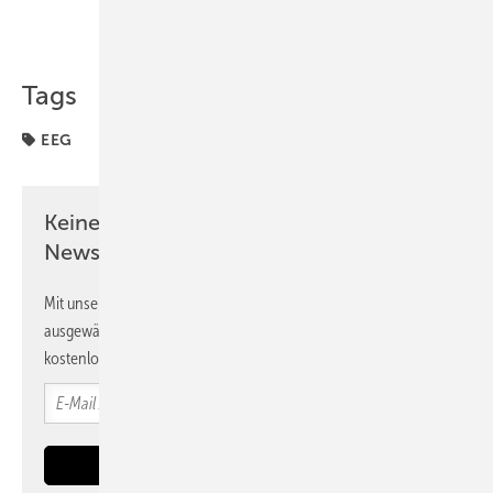
Teilen
Link kopieren
Tags
EEG
Keine Zeit? Kein Problem mit dem PV
Newsletter!
Mit unserem Newsletter erhalten Sie regelmäßig von uns
ausgewählte Informationen und Neuigkeiten, gebündelt und
kostenlos direkt ins Postfach.