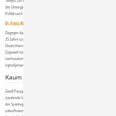
Tempo 130 legen sich die Unionsparteien weiterhin quer, als drohe
der Untergang des Abendlandes. Doch manchmal geht es auch in der
Politik nach vorn. Sogar in der Politik.
Dr. Franz Alt: Die solare Weltrevolution ist im Gange
Dagegen das EEG: Die Energiewende ließ sich einfach nicht stoppen.
25 Jahre später erreichte der jährliche Zubau der Photovoltaik in
Deutschland fast 17 Gigawatt. In Europa wurden 2024 fast 66
Gigawatt neu installiert, weltweit 452 Gigawatt. In Worten:
vierhundertzweiundfünfzig Gigawatt! Hat das im Jahr 2000
irgendjemand geahnt?
Kaum mehr als eine vage Idee
Zwölf Paragrafen markierten kaum mehr als eine vage Idee. Aber eine
zündende Idee, getragen von Mut, Weitsicht und profunder Kenntnis
der Spielregeln in den Energiemärkten. Das Gesetz war so
zukunftsweisend, dass es nicht einmal in der bleiernen Zeit unter