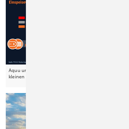
Aquu und SFV warnen vor Nulleinspeisung bei
kleinen
Solaranlagen