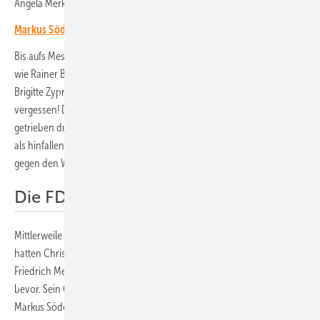
Angela Merkel (CDU) gekippt werden konnte.
Markus Söder: Letzter Taliban der Atomkraft
Bis aufs Messer wurde die Energiewende bekämpft, von Verhinderern
wie Rainer Brüderle (FDP), Philipp Rösler (FDP), Sigmar Gabriel (SPD),
Brigitte Zypries (SPD) oder Peter Altmaier (CDU). Namen – längst
vergessen! Denn die Energiewende kam trotzdem voran, wurde zäh
getrieben durch Tausende, Hunderttausende. Einmal mehr aufstehen
als hinfallen – ein Vierteljahrhundert lang. Auf Dauer regiert niemand
gegen den Wandel in der Welt.
Die FDP ausgeschwitzt
Mittlerweile hat das Wahlvolk die FDP ausgeschwitzt, außer Gerede
hatten Christian Lindner und seine Hustentruppe nichts zu bieten.
Friedrich Merz (CDU) steht diese Erfahrung möglicherweise noch
bevor. Sein Gerede von der Kernfusion entpuppte sich als Konfusion.
Markus Söder tappt durchs Dunkel vergangener Zeit, wenn er die