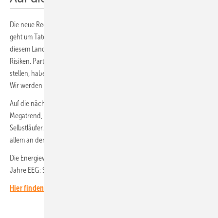
Die neue Regierung hat es in der Hand, ihre Eignung zu beweisen. Es
geht um Taten, nicht um Worte. Es geht um Politik für die Menschen in
diesem Land. Die Klimakrise birgt enorme ökonomische und soziale
Risiken. Parteien, die sich dieser Aufgabe nicht oder ungenügend
stellen, haben keine Zukunft. Sie werden ausgeschwitzt wie die FDP.
Wir werden es erleben.
Auf die nächsten 25 Jahre! Die Energiewende ist ein globaler
Megatrend, der sich nicht mehr stoppen lässt. Aber sie ist kein
Selbstläufer. Noch sind die Widerstände stark, die sich weltweit vor
allem an den extremen Rändern der Gesellschaft sammeln.
Die Energiewende wird von Optimisten gemacht, jeden Tag neu. 25
Jahre EEG: Sage niemand, es gäbe keinen Grund zur Hoffnung!
Hier finden Sie alle Blogs des Chefredakteurs und seiner Gäste.