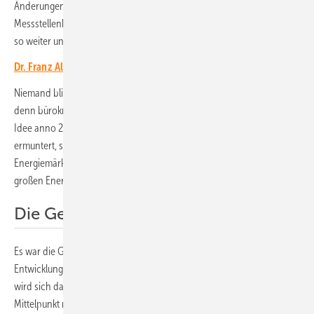
Änderungen im Energiewirtschaftsgesetz, im Strommarktdesign,
Messstellenbetriebsgesetz, Mieterstromgesetz, Solarspitzengesetz und
so weiter und so weiter.
Dr. Franz Alt: Solarstrom ist Sozialstrom!
Niemand blickt mehr durch. Die Energiewende verliert an Dynamik,
denn bürokratische Hürden drohen sie zu ersticken. Lasst uns zur
Idee anno 2000 zurückkehren! Das erste EEG hat die Menschen
ermuntert, selbst Initiative zu ergreifen. Das Tor zu den
Energiemärkten - bis dahin ein staatlich sanktioniertes Monopol der
großen Energiekonzerne – wurde weit aufgestoßen.
Die Geburt des Prosumers
Es war die Geburtsstunde des Prosumers, auch wenn die technische
Entwicklung zunächst auf Netzeinspeisung zielte. Die Energiewende
wird sich dann voll entfalten, wenn diese einfache Idee wieder in den
Mittelpunkt rückt. Daran könnte sich die neue Regierung beweisen!