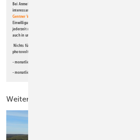
Bei Anmeldung zu diesem Newsletter bin ich damit einverstanden, über
interessante Verlags- und Online-Angebote
der Marken der Alfons W.
Gentner Verlag GmbH & Co. KG
informiert zu werden. Diese
Einwilligung kann ich jederzeit widerrufen und eine Abmeldung ist
jederzeit möglich. Informationen zum Umgang mit Daten finden Sie
auch in unserer
Datenschutzerklärung
.
Nichts für Sie dabei? Dann lesen Sie doch einen unserer weiteren
photovoltaik-Newsletter!
- monatlicher
Newsletter für Investoren
- monatlicher
Newsletter PV für die Landwirtschaft
Weitere Inhalte