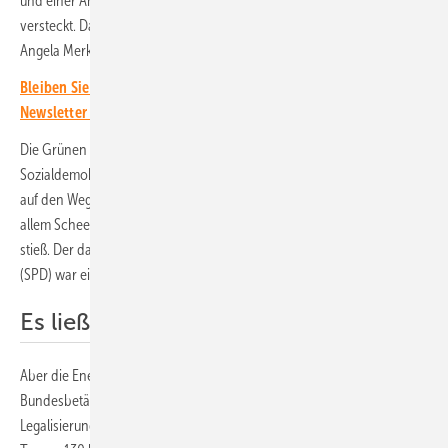
und einer Anpassung des Straßenverkehrsrechts war das EEG gut
versteckt. Das kurze politische Tauwetter zwischen Helmut Kohl und
Angela Merkel reichte aus, um die Energiewende in Gang zu bringen.
Bleiben Sie auf dem Laufenden, melden Sie sich für unseren
Newsletter an!
Die Grünen – eine weitsichtige Gruppe um Hans-Josef Fell – und
Sozialdemokraten um Hermann Scheer brachten das EEG seinerzeit
auf den Weg. Nicht unumstritten in den eigenen Reihen, wobei vor
allem Scheer oft bei seinen eigenen Genossen auf Unverständnis
stieß. Der damalige Bundeswirtschaftsminister Wolfgang Clement
(SPD) war ein bekennender Lobbyist der Kohlekonzerne.
Es ließ sich nicht stoppen
Aber die Energiewende florierte, ganz im Gegensatz zum erwähnten
Bundesbetäubungsmittelgesetz und dem Straßenverkehr. Die
Legalisierung von Cannabis bleibt noch immer ein Streitpunkt, und bei