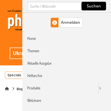
Springe
Springe
Springe
Search
auf
auf
auf
Hauptinhalt
Hauptmenü
SiteSearch
Home
MENÜ
.
Themen
Aktuelle Ausgabe
Specials
Einstrahlungsatlas
Landwirtschaft
Invest
Heftarchiv
Produkte
Blog
Webinare