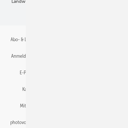
Landwirtschaft
Mieterstrom
Fachhandel
BIPV
Abo- & Leserservice
AGB
Alle Inhalte chronologisch
Anmelden
Anmeldung & Registrierung
Datenschutz
E-Paper
Gentner Energy Media
Impressum
Karriere bei Gentner
Team
Mediaservice
Mitgliedschaften und Engagement
Newsletter
photovoltaik abonnieren
Privacy Manager
pv Europe