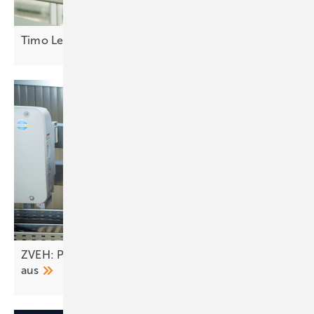
Timo Leukefeld: Deutschland baut sich
arm
ZVEH: Pläne des Bundes bremsen Erneuerbare
aus