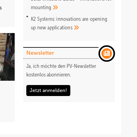
hohen
mounting
s
samkeit
K2 Systems: innovations are opening
up new
applications
Newsletter
esamten
Ja, ich möchte den PV-Newsletter
chlich
kostenlos abonnieren.
Jetzt anmelden!
chzeitig
ise