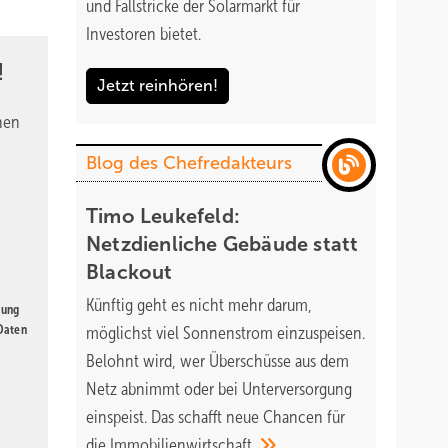
und Fallstricke der Solarmarkt für
e
Investoren bietet.
 er zu
!
Jetzt reinhören!
nen
Blog des Chefredakteurs
die
Timo Leukefeld:
t
Netzdienliche Gebäude statt
Blackout
atch-
Künftig geht es nicht mehr darum,
gung
 Daten
tch auf
möglichst viel Sonnenstrom einzuspeisen.
Belohnt wird, wer Überschüsse aus dem
Netz abnimmt oder bei Unterversorgung
einspeist. Das schafft neue Chancen für
die
Immobilienwirtschaft.