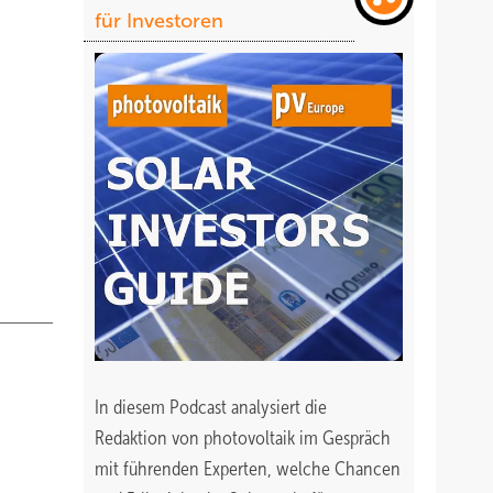
für Investoren
rändern
ks
heit.
 Jahren
st hier
In diesem Podcast analysiert die
Redaktion von photovoltaik im Gespräch
mit führenden Experten, welche Chancen
treiber