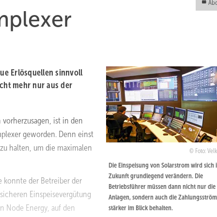
Abo
mplexer
e Erlösquellen sinnvoll
icht mehr nur aus der
n vorherzusagen, ist in den
mplexer geworden. Denn einst
 zu halten, um die maximalen
Foto: Vel
Die Einspeisung von Solarstrom wird sich 
Zukunft grundlegend verändern. Die
e konnte der Betreiber der
Betriebsführer müssen dann nicht nur die
 sicheren Einspeisevergütung
Anlagen, sondern auch die Zahlungsströ
von Node Energy, auf den
stärker im Blick behalten.