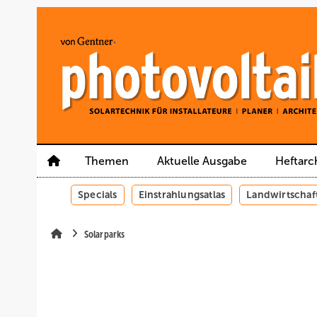
Springe
Springe
Springe
auf
auf
auf
Hauptinhalt
Hauptmenü
SiteSearch
Themen
Aktuelle Ausgabe
Heftarc
Specials
Einstrahlungsatlas
Landwirtschaf
Solarparks