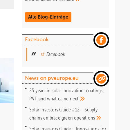
ein
Alle Blog-Einträge
Facebook
Facebook
News on pveurope.eu
rt
25 years in solar innovation: coatings,
 bisher
PVT and what came
next
nen
Solar Investors Guide #12 – Supply
chains embrace green
operations
prämie
Solar Investors Guide – Innovations for