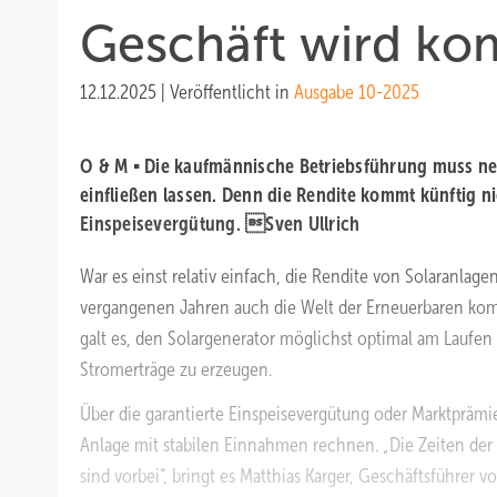
Geschäft wird ko
12.12.2025
|
Veröffentlicht in
Ausgabe 10-2025
O & M ▪ Die kaufmännische Betriebsführung muss neu
einfließen lassen. Denn die Rendite kommt künftig n
Einspeisevergütung. Sven Ullrich
War es einst relativ einfach, die Rendite von Solaranlage
vergangenen Jahren auch die Welt der Erneuerbaren ko
galt es, den Solargenerator möglichst optimal am Laufen
Stromerträge zu erzeugen.
Über die garantierte Einspeisevergütung oder Marktprämi
Anlage mit stabilen Einnahmen rechnen. „Die Zeiten der
sind vorbei“, bringt es Matthias Karger, Geschäftsführer 