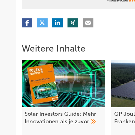
- monatlicher
New
Die Menge an Zahlungsströmen nimmt auch aufgrund unte
Unterschied, ob die Erlöse aus einer festen Einspeisev
Stromliefervertrag (Power Purchase Agreement, PPA).
Hier spielt es wiederum eine Rolle, ob der Strom so abg
Strommengen bezahlt werden, die von PPA-Partnern tats
Weitere Inhalte
Betriebsführung aber nicht unbedingt einfacher“, weiß M
Vertragsmodelle. „Und auch hier greifen Abregelungen od
Verträge neu gestalten
In Zukunft könnte die Komplexität noch zunehmen: Ab 
werden. Das bedeutet, dass eventuelle Zufallsgewinne der
nicht klar. In der Regel geschieht es aber über sogenan
Solar Investors Guide: Mehr
GP Joul
festen Preis für seinen Strom zugesichert, den er an der 
Innovationen als je
zuvor
Franken
Liegen die Markterlöse unter dem zugesicherten Preis, b