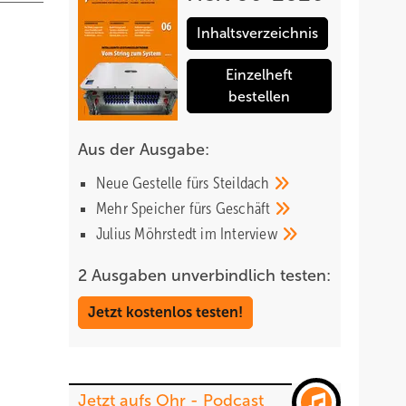
Inhaltsverzeichnis
Einzelheft
bestellen
 nur im
ht mehr
Aus der Ausgabe:
e
Neue Gestelle fürs
Steildach
Mehr Speicher fürs
Geschäft
ine
Julius Möhrstedt im
Interview
Doch
2 Ausgaben unverbindlich testen:
Jetzt kostenlos testen!
l, dass
Jetzt aufs Ohr - Podcast