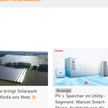
sletter PV für die Landwirtschaft
rschiedlicher Vermarktungsmöglichkeiten für den Strom zu. Es ist 
ergütung oder Marktprämie kommen oder aus einem direkten
enommen wird, wie er in der Anlage erzeugt wird, oder nur die
ächlich verbraucht wurden. „PPA schaffen Planbarkeit, machen die
atthias Karger unter anderem mit Blick auf diese verschiedenen
er Regelungen zu negativen Preisen“, sagt er.
2027 muss im EEG ein sogenannter Clawback-Mechanismus eingefüh
 Anlagenbetreiber abgeschöpft werden. Wie das konkret aussieht, ist
nte Contracts for Difference. Dabei bekommt der Anlagenbetreiber ei
Anzeige
e bringt Solarpark
Börse vermarktet.
PV + Speicher im Utility-
förde ans
Netz
Segment: Warum Smart-
ekommt er einen staatlichen Zuschuss, wie dies bisher bei der Markt