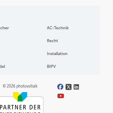
icher
AC-Technik
fast
Recht
ie
Installation
del
BIPV
 können
© 2026 photovoltaik
el