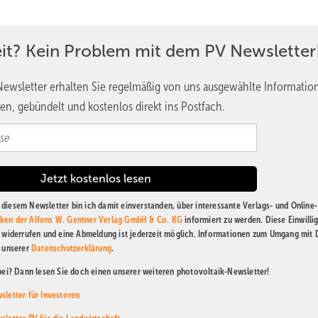
ie Zahlungen des Vorjahres. Werden sie zu spät gemeldet, müssen di
rten. „Wer Antragsfristen übersieht, riskiert Liquiditätslücken, weil
eit? Kein Problem mit dem PV Newsletter
warnt Matthias Karger.
ewsletter erhalten Sie regelmäßig von uns ausgewählte Informatio
en, gebündelt und kostenlos direkt ins Postfach.
chen, in denen die Strompreise negativ sind. Denn dann bekommen 
tprämie, müssen aber – je nach Ausgestaltung der vertraglichen
en. Diese sind dann aber nicht erstattungsfähig, was die Liquiditä
diesem Newsletter bin ich damit einverstanden, über interessante Verlags- und Online-
sind wiederum von den Strommengen abzugrenzen, die durch Redisp
ken der Alfons W. Gentner Verlag GmbH & Co. KG
informiert zu werden. Diese Einwilli
t widerrufen und eine Abmeldung ist jederzeit möglich. Informationen zum Umgang mit
ennoch vergütet wurden. Noch komplexer wird es, wenn der Redispa
n unserer
Datenschutzerklärung
.
abei? Dann lesen Sie doch einen unserer weiteren photovoltaik-Newsletter!
zu
sletter für Investoren