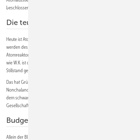
beschlossen, von einer schwarz-gelben Koalition.
Die teuerste Energieform überhaupt
Heute ist Atomstrom die teuerste Energieform überhaupt. Weltweit
werden deshalb nur rund fünf Prozent des Strombedarfs aus
Atomreaktoren gedeckt. Trotz blumiger Behauptungen von Politikern
wie W.K. ist der Zubau neuer AKW eingebrochen und fast zum
Stillstand gekommen.
Das hat Gründe, die Herr Kubicki in seiner selbstherrlichen
Nonchalance nicht nennen will. Denn er gehört zu jenen Zynikern aus
dem schwarz-gelben Lager, die ihr Ego pflegen, statt sich der
Gesellschaft verpflichtet zu fühlen.
Budgets und Zeitpläne gesprengt
Allein der Blick auf Preise und Kosten müsste jeden halbgebildeten