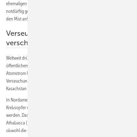
ehemaligen Urangruben in Tschechien (Böhmen) hingegen sind nur
notdürftig gesichert. Herr Kubicki, gehen Sie rüber, schauen Sie sich
den Mist an! Damit Sie wissen, wovon Sie sprechen!
Verseuchung riesiger Areale
verschwiegen
Weltweit drücken die Hinterlassenschaften des Atomzeitalters auf die
öffentlichen Budgets. Denn die Mär vom sauberen und preiswerten
Atomstrom lässt sich nur aufrechterhalten, wenn man die
Verseuchung riesiger Areale in Kanada, den USA, Australien,
Kasachstan oder Afrika verschweigt.
In Nordamerika kämpfen vor allem indigene Stämme darum, für die
Krebsopfer und den Verlust ihrer Lebensräume entschädigt zu
werden. Das Land am Großen Bärensee (Port Radium) und am Lake
Athabasca (Uranium City) in Kanada ist mittlerweile unbewohnbar,
obwohl die Gruben seit Jahrzehnten aufgegeben sind.