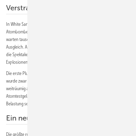
Verstrahlte Flächen überall
In White Sands im US-Bundesstaat Neumexiko, wo die ersten
Atombomben getestet und ihr Abwurf von Flugzeugen geübt wurde,
warten tausende Krebskranke auf Anerkennung und finanziellen
Ausgleich. Als Kinder hatten sie die Atompilze bewundert, waren für
die Spektakel auf die Hügel der Nachbarschaft geklettert, um die
Explosionen zu bestaunen.
Die erste Plutoniumfabrik der Welt in Hanford im US-Staat Washington
wurde zwar notdürftig beräumt, ist seit ihrer Stilllegung jedoch
weiträumig abgeriegelt. Die Russen mussten ihr früheres
Atomtestgelände in Semipalatinsk aufgeben, weil die radioaktive
Belastung selbst den Militärs zu gruselig wurde.
Ein neues Tschernobyl
Die größte russische Uranmine in Krasnokamensk (Rotstein) in