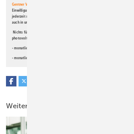
Gentner Verlag GmbH & Co. KG
informiert zu werden. Diese
Einwilligung kann ich jederzeit widerrufen und eine Abmeldung ist
jederzeit möglich. Informationen zum Umgang mit Daten finden Sie
auch in unserer
Datenschutzerklärung
.
Nichts für Sie dabei? Dann lesen Sie doch einen unserer weiteren
photovoltaik-Newsletter!
- monatlicher
Newsletter für Investoren
- monatlicher
Newsletter PV für die Landwirtschaft
Weitere Inhalte