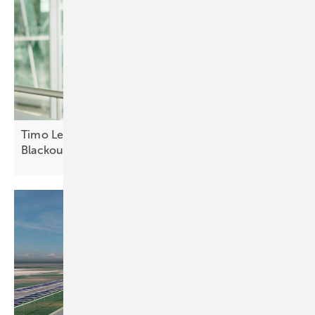
Timo Leukefeld: Netzdienliche Gebäude statt
Blackout