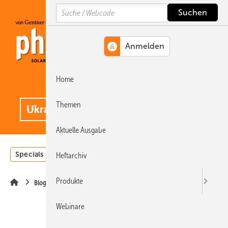
Springe
Springe
Springe
Search
auf
auf
auf
Hauptinhalt
Hauptmenü
SiteSearch
Home
MENÜ
.
Themen
Aktuelle Ausgabe
Specials
Einstrahlungsatlas
Landwirtschaft
Invest
Heftarchiv
Produkte
Blog
Webinare