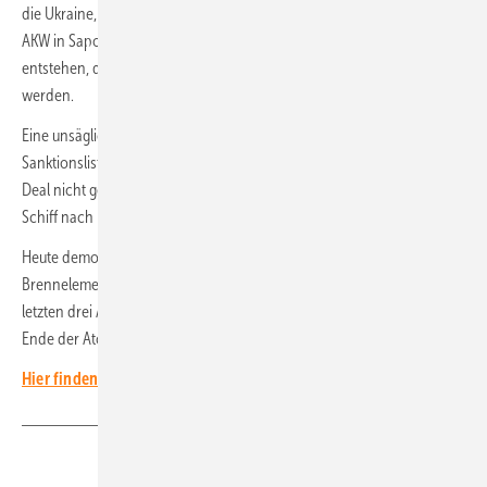
die Ukraine, ungeachtet des Schachers um Tschernobyl oder das
AKW in Saporoshija sollen in Lingen sechseckige Brennelemente
entstehen, die in alten russischen Meilern in Osteuropa verstrahlt
werden.
Eine unsägliche Frechheit, denn russische Atomfirmen stehen auf der
Sanktionsliste der EU und der Vereinigten Staaten. Noch wurde der
Deal nicht genehmigt. Dem Vernehmen nach sei aber ein russisches
Schiff nach Rotterdam unterwegs, um Uranpellets anzulanden.
Heute demonstrieren in Lingen am ehemaligen AKW und vor der
Brennelementefabrik die Gegner des Vorhabens. Die Abschaltung der
letzten drei Atomreaktoren in Deutschland ist ein Meilenstein. Das
Ende der Atomkraft ist es noch nicht, noch lange nicht.
Hier finden Sie alle Blogs des Chefredakteurs und seiner Gäste.
Teilen
Link kopieren