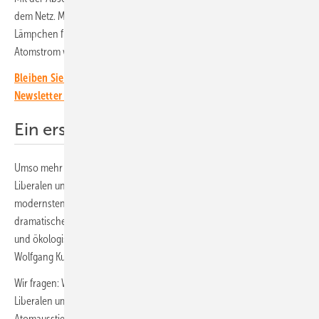
dem Netz. Man muss kein Prophet sein: Nirgends wird auch nur ein
Lämpchen flackern. Denn die Bilanzen des Winters zeigen: Auch ohne
Atomstrom wäre Deutschland gut durch die Energiekrise gekommen.
Bleiben Sie auf dem Laufenden, melden Sie sich für unseren
Newsletter an!
Ein erstaunliches Geschrei
Umso mehr erstaunt das Geschrei, das kurz vor Ultimo bei den
Liberalen und der Union ertönt. „Die Abschaltung der weltweit
modernsten und sichersten Atomkraftwerke in Deutschland ist ein
dramatischer Irrtum, der für uns noch schmerzhafte ökonomische
und ökologische Konsequenzen haben wird“, hetzt beispielsweise
Wolfgang Kubicki (FDP) in der Presse.
Wir fragen: Welche dramatischer Irrtum treibt den Vizechef der
Liberalen um, solchen Blödsinn zu erzählen? Zur Erinnerung: Der
Atomausstieg wurde 2011 nach dem Reaktor-Gau von Fukushima