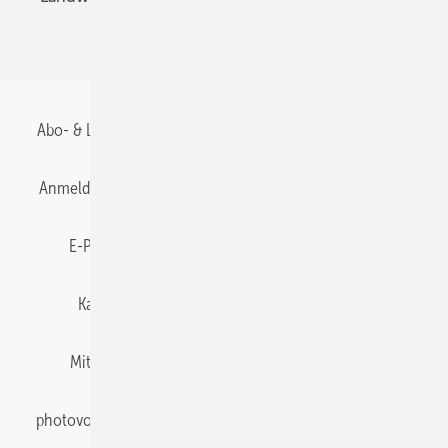
BIPV
Abo- & Leserservice
AGB
Alle Inhalte chronologisch
Anmelden
Anmeldung & Registrierung
Datenschutz
E-Paper
Gentner Energy Media
Impressum
Karriere bei Gentner
Team
Mediaservice
Mitgliedschaften und Engagement
Newsletter
photovoltaik abonnieren
Privacy Manager
pv Europe