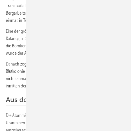
Transbaikalien ist derart verstrahlt, dass die benachbarte Stadt der
Bergarbeiter umgesiedelt werden muss. So etwas gab es vorher nur
einmal: in Tschernobyl.
Eine der größten Uranminen der Welt liegt im kongolesischen
Katanga, in Shinkolobwe. Dort wurde das Uranerz gefördert, aus dem
die Bomben für Hiroshima und Nagasaki gefertigt wurden. 1960
wurde der Abbau eingestellt.
Danach zogen sich die Belgier aus dem Kongo zurück, gaben ihre
Blutkolonie auf. Seitdem liegen die Gruben ungeschützt und offen,
nicht einmal adäquat eingezäunt. Nebenan wird Kupfer gefördert,
inmitten der radioaktiven Stäube.
Aus den Augen, aus dem Sinn
Die Atommächte haben ihre Propaganda darauf gestützt, dass die
Uranminen in der Regel in fern abseits gelegenen Gebieten
ausgebeutet wurden. Aus den Augen, aus dem Sinn. Nur im Erzgebirge