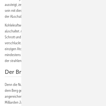
aussteigt, zeugt von ökonomischem Sachverstand. Es muss Schluss
sein mit dieser riskanten und überteuerten Großtechnologie, die mit
der Abschaltung längst nicht ausgestanden ist.
Kohlekraftwerke erzeugen kein Kohlendioxid mehr, wenn man sie
abschaltet. Atomkraftwerke hingegen hinterlassen radioaktiven
Schrott und verseuchte Flächen, deren Sanierung Unsummen
verschluckt. Man kann davon ausgehen, dass der Rückbau eines
einzigen Atomreaktors mindestens eine Milliarde Euro frisst. Er dauert
mindestens zehn, wenn nicht gar 20 Jahre. Darin ist die Endlagerung
der strahlenden Überreste noch nicht eingerechnet.
Der Brennstoff strahlt und strahlt
Denn die Nuklide verschwinden nicht. Was einmal als Uranerz aus
dem Berg geholt und zu Brennstäben (oder Atomsprengköpfen)
angereichert wurde, strahlt tausende Jahre (Plutonium) oder
Milliarden Jahre (Uran). Das Zeug verschwindet nicht einfach, wenn