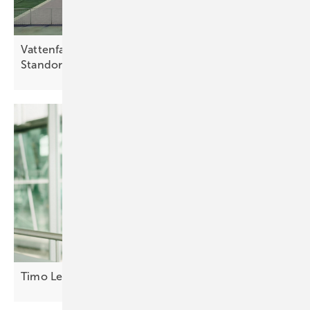
Vattenfall plant Großbatterie am ehemaligen AKW-
Standort
Brunsbüttel
Timo Leukefeld: Deutschland baut sich
arm