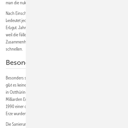
man die nuklearen Brennkammern abschaltet.
Nach Einschätzung des russischen Physikers Andrej Sacharow
bedeutet jeder einzelne nukleare Zerfall eine potenzielle Mutation im
Erbgut. Jahrzehntelang haben Mediziner die Alarmglocken geläutet,
weil die Fälle von Krebs und Leukämie (Blutkrebs) im unmittelbaren
Zusammenhang mit AKW oder militärischen Atomanlagen nach oben
schnellen.
Besonders schmutziger Bergbau
Besonders schmutzig war und ist der Uranbergbau. Freilich, in Europa
gibt es keine Minen mehr. Die Sanierung der ostdeutschen Wismut AG
in Ostthüringen und im sächsischen Erzgebirge hat bislang zehn
Milliarden Euro verschlungen. Die Wismut AG war nach dem Krieg bis
1990 einer der größten Uranlieferanten der Welt. Die radioaktiven
Erze wurden ausschließlich in die UdSSR verschickt.
Die Sanierung hat das reiche Westdeutschland bezahlt. Die