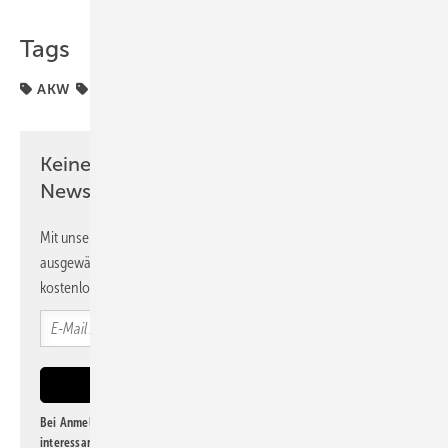
Tags
AKW
Ausstieg
Keine Zeit? Kein Problem mit dem PV
Newsletter!
Mit unserem Newsletter erhalten Sie regelmäßig von uns
ausgewählte Informationen und Neuigkeiten, gebündelt und
kostenlos direkt ins Postfach.
Bei Anmeldung zu diesem Newsletter bin ich damit einverstanden, über
interessante Verlags- und Online-Angebote
der Marken der Alfons W.