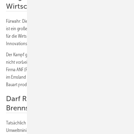
Wirtschaftsnation
Fürwahr: Die Abschaltung der letzten drei Atommeiler in Deutschland
ist ein großer Tag für die Umweltbewegung. Es ist auch ein großer Tag
für die Wirtschaftsnation Deutschland, die einmal mehr ihre
Innovationskraft unter Beweis stellt und sich neue Felder erschließt.
Der Kampf gegen die selbstmörderische Technologie ist damit jedoch
nicht vorbei, auch in Deutschland nicht. Ein Beispiel: Die französische
Firma ANF (Framatome) und Russlands Staatskonzern Rosatom wollen
im Emsland neue Brennstäbe für alte Atomkraftwerke russischer
Bauart produzieren.
Darf Rosatom in Lingen neue
Brennstäbe bauen?
Tatsächlich ging ein entsprechender Antrag beim niedersächsischen
Umweltministerium ein. Ungeachtet der Schweinereien im Krieg gegen