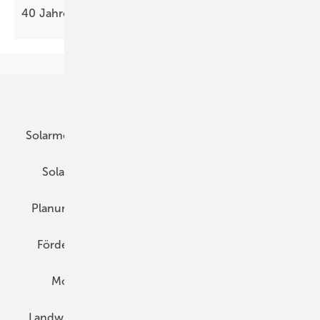
40 Jahre nach Tschernobyl – Ihre Hilfe
wirkt!
Unsere Themen
Solarmodule
DC-Technik
Wechselrichter
Solarspeicher
AC-Technik
Wartung
Planung
E-Mobilität
Wärme
Recht
Förderung
Preise
Hybridgeneratoren
Montage
Installation
Solarparks
Landwirtschaft
Mieterstrom
Fachhandel