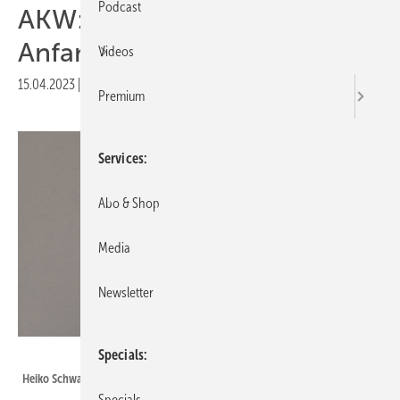
Podcast
AKW: Das Aus ist erst der
Anfang
Videos
15.04.2023
|
Druckvorschau
Premium
Services
Abo & Shop
Media
Newsletter
Mildred Klaus
Specials
Heiko Schwarzburger ist Chefredakteur der photovoltaik.
Specials