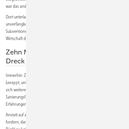
war das anders.
Dort unterlag der Abbau strengster Geheimhaltung, wurde mit dem
unverfänglichen Element Wismut getarnt. Genützt hat es nichts: Die
Subventionen, die in den ruinösen Uranbergbau flossen, haben die
Wirtschaft der DDR über Jahrzehnte ausgehöhlt und untergraben.
Zehn Milliarden für den strahlenden
Dreck
Immerhin: Zehn Milliarden Euro hat das vereinigte Deutschland
berappt, um den strahlenden Dreck zumindest so zu versiegeln, dass
sich weiterer Schaden in Grenzen hält. Der weltweit einzigartige
Sanierungsfall hat deutschen Unternehmen hohe Kompetenzen und
Erfahrungen im Rückbaugeschäft beschert.
Anstatt auf alte Atommeiler zu pochen, sollte Herr Kubicki lieber
fordern, diesen deutschen Spezialunternehmen für nuklearen