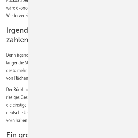
Rückbau bei der Internationalisierung ihres Geschäfts zu helfen. Das
wäre ökonomisch weitblickend, ein echter Gewinn aus der
Wiedervereinigung.
Irgendwer muss die Rechnung
zahlen, überall
Denn irgendwer muss die Rechnung bezahlen, überall auf der Welt. Je
länger die Staaten damit warten, desto mehr spaltbares Material,
desto mehr Atomschrott fällt an, desto höher steigt die Verseuchung
von Flächen und Gewässern.
Der Rückbau der nuklearen Altlasten wird über kurz oder lang ein
riesiges Geschäft, vermutlich ebenso groß wie der Bau der AKW und
die einstige Erschließung der Urangruben. Das ist eine Chance für
deutsche Unternehmen, die technologisch und logistisch die Nase
vorn haben.
Ein großer Tag für die