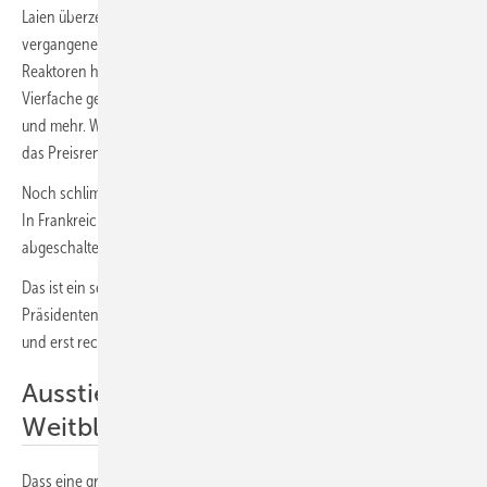
Laien überzeugen, dass es für die Atomkraft keine Zukunft gibt. Alle im
vergangenen Jahrzehnt abgeschlossenen Bauvorhaben für neue
Reaktoren haben das ursprünglich geplante Budget um das Drei- bis
Vierfache gesprengt. Die Verzögerungen beliefen sich auf zehn Jahre
und mehr. Während dessen haben Windkraftwerke und Photovoltaik
das Preisrennen gewonnen, und zwar mit deutlichem Abstand.
Noch schlimmer sieht es bei der Reparatur der alten Atommeiler aus.
In Frankreich sind derzeit 26 AKW der ersten Generation
abgeschaltet, weil sie mehr oder weniger Schrott sind.
Das ist ein sehr unangenehmes Thema für den neoliberalen
Präsidenten im Elysee-Palast. In Belgien, in UK, in den USA, in China
und erst recht in Russland sieht es ganz ähnlich aus.
Ausstieg zeugt von wirschaftlichem
Weitblick
Dass eine große Industrienation wie Deutschland aus der Atomkraft