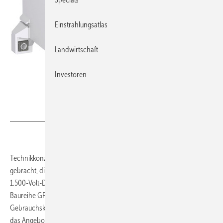
Einstrahlungsatlas
Landwirtschaft
Investoren
Foto: ABB
Technikkonzern ABB hat neue kompakte Schütze auf den Markt
gebracht, die Photovoltaikkraftwerke in die Lage versetzen, eine
1.500-Volt-DC-Architektur zu installieren. Die neuen Schütze der
Baureihe GF bis 1.500 Volt DC erfüllen erstmals die neue IEC-
Gebrauchskategorie für Solaranwendungen DC-PV3 und erweitern
das Angebot an Lösungen für die Spannungsebene 1.500 Volt DC.