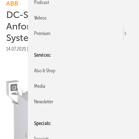
Podcast
ABB
DC-Schütze erfüllen
Videos
Anforderungen von
Premium
Systemen mit 1.500 Volt DC
14.07.2020
|
Veröffentlicht in
Ausgabe 03-2020
|
Druckvorschau
Services
Abo & Shop
Media
Newsletter
Specials
Specials