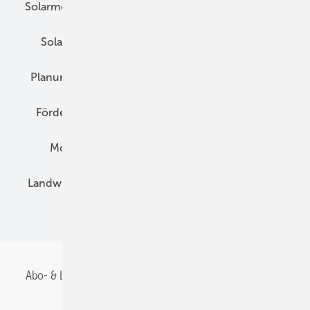
Solarmodule
DC-Technik
Wechselrichter
Solarspeicher
AC-Technik
Wartung
Planung
E-Mobilität
Wärme
Recht
Förderung
Preise
Hybridgeneratoren
Montage
Installation
Solarparks
Landwirtschaft
Mieterstrom
Fachhandel
BIPV
Abo- & Leserservice
AGB
Alle Inhalte chronologisch