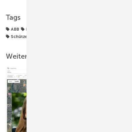
Tags
ABB
DC-Technik
Generator & Zubehör
Planung
Schütze
Weitere Inhalte