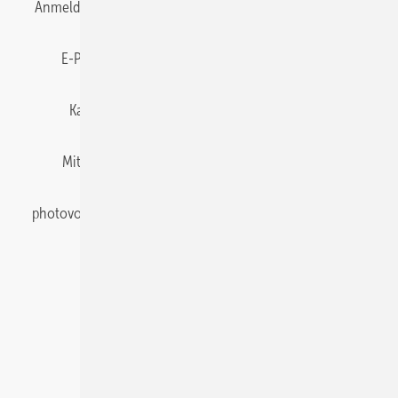
Anmelden
Anmeldung & Registrierung
Datenschutz
E-Paper
Gentner Energy Media
Impressum
Karriere bei Gentner
Team
Mediaservice
Mitgliedschaften und Engagement
Newsletter
photovoltaik abonnieren
Privacy Manager
pv Europe
RSS-Feed
Veranstaltungen / Webinare
© 2026 photovoltaik