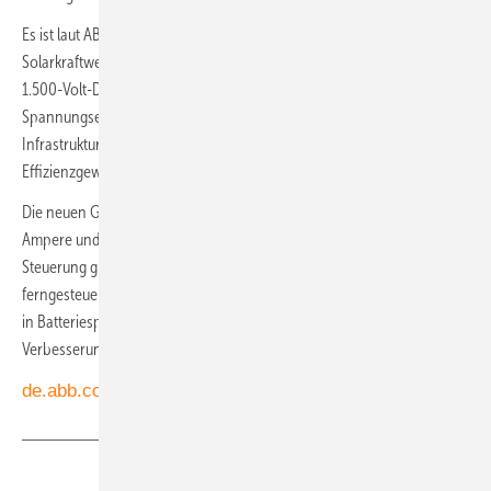
Es ist laut ABB zu erwarten, dass bis Ende 2020 fast alle neuen
Solarkraftwerke mit einer Leistung von mehr als einem Megawatt
1.500-Volt-DC-Systeme sein werden. Die Architektur mit höherer
Spannungsebene ermöglicht den Bau kleinerer elektrischer
Infrastrukturanlagen und führt deshalb zu erheblichen
Effizienzgewinnen.
Die neuen GF-Schütze von ABB schalten bidirektional Lasten bis 1.050
Ampere und 750 Volt DC pro Pol und ermöglichen damit die
Steuerung großer Teile eines Solarkraftwerks. Durch die
ferngesteuerte und automatische Energieeinspeisung in das Netz oder
in Batteriespeichersysteme unterstützen die Schütze Strategien zur
Verbesserung der Energieeffizienz von Photovoltaikanlagen.
de.abb.com
Teilen
Link kopieren