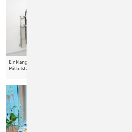
ein Wechselrichter Sunny Tripower 20000 TLEE-JP (20
Kilowatt von SMA).
Dimensionierung des Umrichters
Der Wechselrichter wird so überdimensioniert (Derating), dass bei der
dünneren Luft bis zu einer Höhe von 5.000 Metern immer noch
entsprechende Leistung – ohne Risiko für Kurzschlüsse und
Stromschläge – gewährleistet wird.
Einklang will speicheroptimierte Stromlösung für
Mittelstand
skalieren
Diesbezüglich bieten viele Wechselrichterhersteller Höhentabellen mit
entsprechenden Spannungen und Strömen an. In diesem Fall wurde
bei einer Nennleistung der Module von 16,6 Kilowatt ein 20-Kilowatt-
Wechselrichter gewählt.
Mit und ohne Nachführung
Für die Simulationen wurde die Neigung beziehungsweise die
Aufstellung der Solarmodule so gewählt, dass die Energieausbeute so