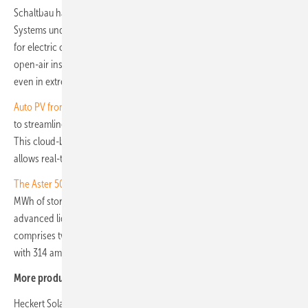
Schaltbau has launched new DC contactors for Megawatt Charging
Systems under the
Eddicy
brand, aimed at infrastructure operators
for electric commercial vehicles and buses. Designed with a compact
open-air insulation system, the contactors ensure reliable operation
even in extreme environmental conditions.
Auto PV from 7 Second Solar
is a software-as-a-service tool designed
to streamline solar farm planning while reducing both time and costs.
This cloud-based platform automates technical project planning and
allows real-time adjustments to compare multiple design variants.
The Aster 5000
, designed for large-scale applications, provides 5
MWh of storage capacity within a 20-foot container and incorporates
advanced liquid cooling for enhanced thermal management. It
comprises twelve clusters, each containing four modules equipped
with 314 ampere-hour battery cells. (nhp)
More product developments:
Heckert Solar has expanded its portfolio with the
Zeus 1.1