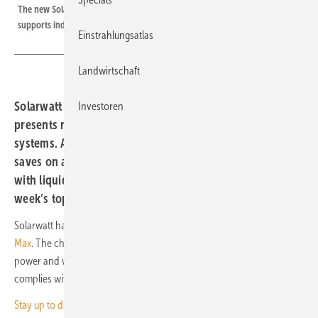
The new Solarwatt wallbox complies with calibration regulations and
supports individual billing.
Einstrahlungsatlas
Landwirtschaft
Solarwatt delivers a bidirectional wallbox. Schaltbau
Investoren
presents new DC contactors for megawatt charging
systems. And Auto PV planning tool from 7 Second Solar
saves on all fronts, while Alpha ESS launches Aster 5000
with liquid cooling and 5 MWh capacity. These are this
week’s top products.
Solarwatt has begun shipping its
bidirectional wallbox, the Charger
Max
. The charging station allows electric vehicles to charge with solar
power and will soon enable feeding electricity back into the home. It
complies with calibration regulations and supports individual billing.
Stay up to date and sign up for our newsletter