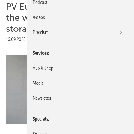
Podcast
PV Europe’s top products of
the week – e-mobility,
Videos
storage solutions and more
Premium
16.09.2025
|
Druckvorschau
Services
Abo & Shop
Media
Newsletter
Specials
Solarwatt
Specials