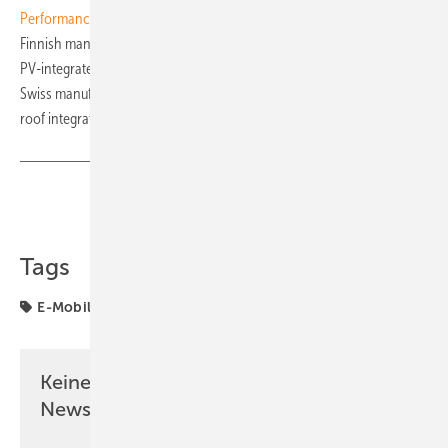
Performance
, a glass–glass module.
Finnish manufacturer Lumon has introduced the
Lumon E-Railing
, a
PV-integrated balcony balustrade.
Swiss manufacturer
Megasol
offers in-roof solar systems for seamless
roof integration.
Teilen
Link kopieren
Tags
E-Mobilität
SOLARWATT
Keine Zeit? Kein Problem mit dem PV
Newsletter!