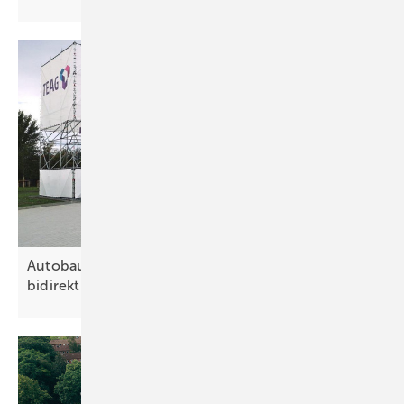
Autobauer und Netzbetreiber forcieren
bidirektionales
Laden