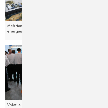
Mehrfamilienhaus in Sachsen nahezu
energieautark
Volatile Strompreise – neue
Chancen