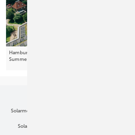
Hamburger Mieterstromprojekt mit virtuellem
Summenzähler
gebaut
Unsere Themen
Solarmodule
DC-Technik
Wechselrichter
Solarspeicher
AC-Technik
Wartung