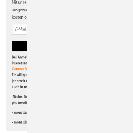
Mit unserem Newsletter erhalten Sie regelmäßig von uns
ausgewählte Informationen und Neuigkeiten, gebündelt und
kostenlos direkt ins Postfach.
Bei Anmeldung zu diesem Newsletter bin ich damit einverstanden, über
interessante Verlags- und Online-Angebote
der Marken der Alfons W.
Gentner Verlag GmbH & Co. KG
informiert zu werden. Diese
Einwilligung kann ich jederzeit widerrufen und eine Abmeldung ist
jederzeit möglich. Informationen zum Umgang mit Daten finden Sie
auch in unserer
Datenschutzerklärung
.
Nichts für Sie dabei? Dann lesen Sie doch einen unserer weiteren
photovoltaik-Newsletter!
- monatlicher
Newsletter für Investoren
- monatlicher
Newsletter PV für die Landwirtschaft