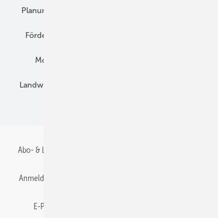
Planung
E-Mobilität
Wärme
Recht
Förderung
Preise
Hybridgeneratoren
Montage
Installation
Solarparks
Landwirtschaft
Mieterstrom
Fachhandel
BIPV
Abo- & Leserservice
AGB
Alle Inhalte chronologisch
Anmelden
Anmeldung & Registrierung
Datenschutz
E-Paper
Gentner Energy Media
Impressum