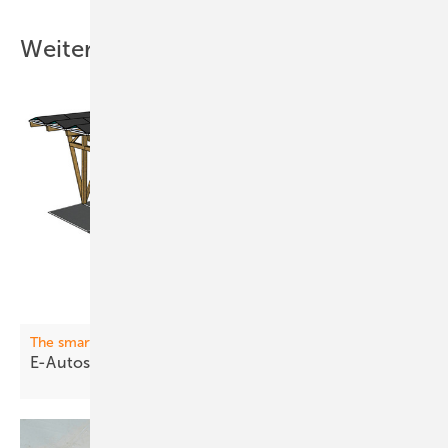
Weitere Inhalte
The smarter E Award
E-Aut os l aden: Volle Kraft
voraus!