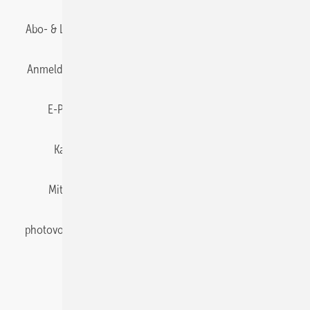
Abo- & Leserservice
AGB
Alle Inhalte chronologisch
Anmelden
Anmeldung & Registrierung
Datenschutz
E-Paper
Gentner Energy Media
Impressum
Karriere bei Gentner
Team
Mediaservice
Mitgliedschaften und Engagement
Newsletter
photovoltaik abonnieren
Privacy Manager
pv Europe
RSS-Feed
Veranstaltungen / Webinare
© 2026 photovoltaik