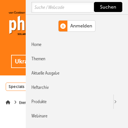
Springe
Springe
Springe
Search
auf
auf
auf
Hauptinhalt
Hauptmenü
SiteSearch
Home
MENÜ
.
Themen
Aktuelle Ausgabe
Specials
Einstrahlungsatlas
Landwirtschaft
Invest
Heftarchiv
Produkte
Energiewende
Webinare