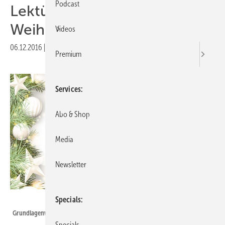
Podcast
Lektüre unterm
Weihnachtsbaum
Videos
06.12.2016
|
Druckvorschau
Premium
Services
Abo & Shop
Media
Newsletter
Verlag Eugen Ulmer/Thinkstock_Anikakodydkova
Specials
Grundlagenwerk für Studierende
Specials