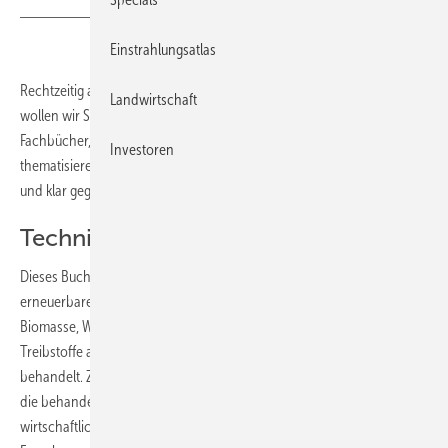
Einstrahlungsatlas
Rechtzeitig an Weihnachten denken – mit unseren Büchertipps
Landwirtschaft
wollen wir Sie unterstützen. In der Vorweihnachtszeit stellen wir Ihnen
Fachbücher, Krimis und Filme vor, die erneuerbare Energien
Investoren
thematisieren. Ein Fachbuch für Studierende vermittelt übersichtlich
und klar gegliedert die Technik aller erneuerbaren Energieformen.
Technik Erneuerbarer Energien
Dieses Buch setzt sich mit den verschiedenen Formen der Nutzung
erneuerbarer Energiequellen auseinander: Solarthermie, Photovoltaik,
Biomasse, Windenergie, Geothermie. Auch biogene Festbrennstoffe,
Treibstoffe auf Pflanzenölbasis sowie Energie aus Abfall werden
behandelt. Ziel dieses Buches ist es, neben Grundlagenwissen über
die behandelten Energieformen und Technologien sowie deren
wirtschaftliche und ökologische Aspekte aktuelle Erkenntnisse aus der