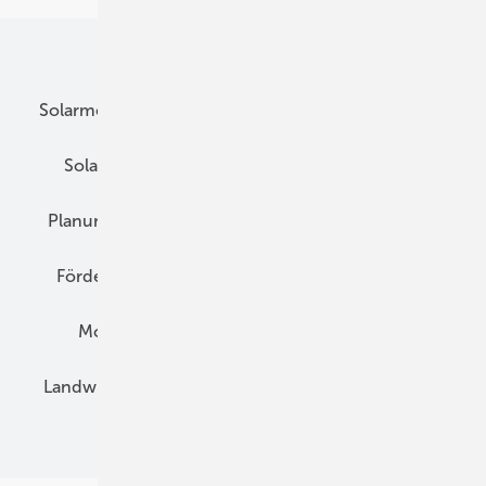
Unsere Themen
Solarmodule
DC-Technik
Wechselrichter
Solarspeicher
AC-Technik
Wartung
Planung
E-Mobilität
Wärme
Recht
Förderung
Preise
Hybridgeneratoren
Montage
Installation
Solarparks
Landwirtschaft
Mieterstrom
Fachhandel
BIPV