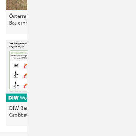
Österreich fördert Energiewende auf
Bauernhöfen
DIW Berlin: Photovoltaik-Tempo sinkt –
Großbatterien wachsen, aber zu
langsam