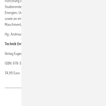
Forschung zu vermitteln. Das Buch wendet sich in erster Linie an
Studierende in den Bereichen Technologie/Technik erneuerbarer
Energien, Umweltingenieurwesen und verwandten Studiengängen
sowie an einschlägig interessierte Studierende der Fachrichtungen
Maschinenbau, Elektrotechnik und Energiewirtschaft.
Hg.: Andreas Ratka, Sabine Homann-Wenig, Bruno Ehrmaier
Technik Erneuerbarer Energien
Verlag Eugen Ulmer 2015, 406 Seiten, 210 Abbildungen, 39 Tabellen
ISBN: 978-3-8252-4343-2
34,99 Euro
Teilen
Link kopieren