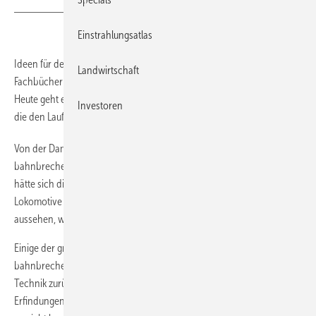
Einstrahlungsatlas
Ideen für den Gabentisch: In der Vorweihnachtszeit stellen wir Ihnen
Landwirtschaft
Fachbücher und Filme vor, die erneuerbare Energien thematisieren.
Heute geht es um ein Buch, das bahnbrechende Erfindungen vorstellt,
Investoren
die den Lauf der Welt veränderten.
Von der Dampfmaschine bis zum Weltraumteleskop Hubble:
bahnbrechende Erfindungen, die den Lauf der Welt veränderten. Wie
hätte sich die Menschheit entwickelt, wenn George Stephenson die
Lokomotive nicht erfunden hätte? Und wie würde unser Leben heute
aussehen, wenn das Internet nicht erfunden worden wäre?
Einige der grundlegendsten Veränderungen unseres Alltags gehen auf
bahnbrechende Erfindungen in den Bereichen Wissenschaft und
Technik zurück. In jüngerer Zeit wurde die Reichweite dieser
Erfindungen sogar über unseren Planeten hinaus erweitert und