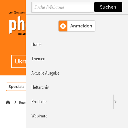
Springe
Springe
Springe
Search
auf
auf
auf
Hauptinhalt
Hauptmenü
SiteSearch
Home
MENÜ
.
Themen
Aktuelle Ausgabe
Specials
Einstrahlungsatlas
Landwirtschaft
Invest
Heftarchiv
Produkte
Energiewende
Webinare