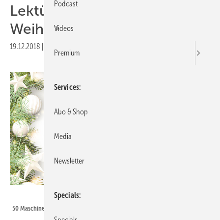
Podcast
Lektüre unterm
Weihnachtsbaum
Videos
19.12.2018
|
Druckvorschau
Premium
Services
Abo & Shop
Media
Newsletter
Haupt Verlag/Thinkstock_Anikakodydkova
Specials
50 Maschinen, die unsere Welt veränderten
Specials