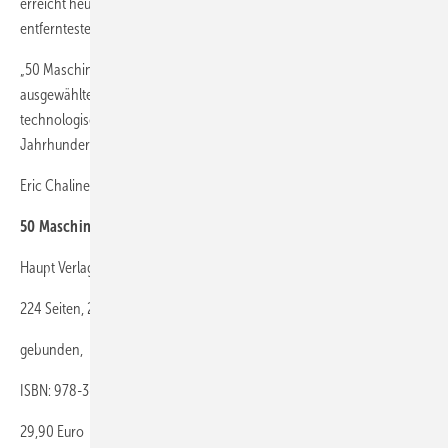
erreicht heute zum Beispiel mit dem Weltraumteleskop Hubble die
entferntesten Regionen des Universums.
„50 Maschinen, die unsere Welt veränderten“ beschreibt anhand
ausgewählter Beispiele die rasante wissenschaftliche und
technologische Entwicklung, die die Menschheit in den letzten beiden
Jahrhunderten vollzogen hat. (PF)
Eric Chaline
50 Maschinen, die unsere Welt veränderten
Haupt Verlag, 1. Auflage 2018
224 Seiten, 255 Abbildungen,
gebunden,
ISBN: 978-3-258-08036-9
29,90 Euro