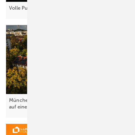
Volle Pulle Energiewende in
Essen
München baut 2,1 Megawatt Mieterstromleistung
auf einen
Schlag