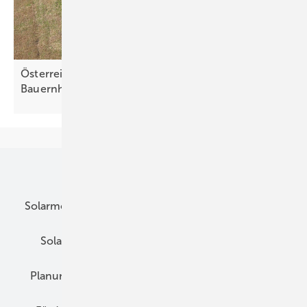
Österreich fördert Energiewende auf
Bauernhöfen
Unsere Themen
Solarmodule
DC-Technik
Wechselrichter
Solarspeicher
AC-Technik
Wartung
Planung
E-Mobilität
Wärme
Recht