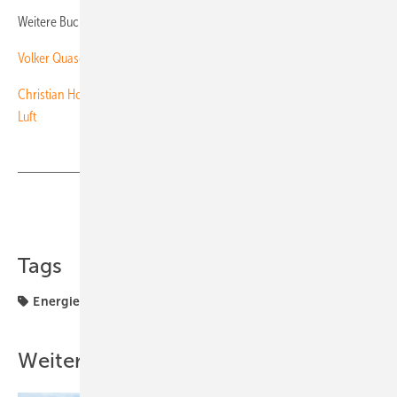
Weitere Buchempfehlungen finden Sie hier:
Volker Quaschning: Erneuerbare Energien und Klimaschutz
Christian Holler/Joachim Gaukel: Erneuerbare Energien - Ohne heiße
Luft
Teilen
Link kopieren
Tags
Energiewende
Lektüre
Weihnachtsbaum
Weitere Inhalte