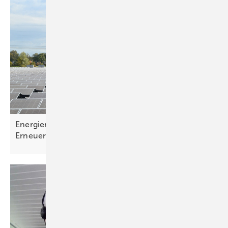
Energiemonitoring zeigt: Starker Ausbau der
Erneuerbaren weiterhin
notwendig