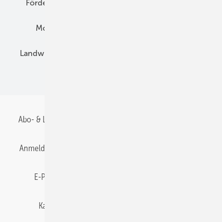
Förderung
Preise
Hybridgeneratoren
Montage
Installation
Solarparks
Landwirtschaft
Mieterstrom
Fachhandel
BIPV
Abo- & Leserservice
AGB
Alle Inhalte chronologisch
Anmelden
Anmeldung & Registrierung
Datenschutz
E-Paper
Gentner Energy Media
Impressum
Karriere bei Gentner
Team
Mediaservice