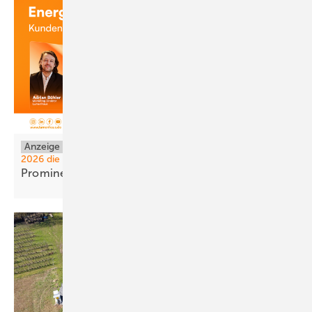
Anzeige
Wie LumenHaus auf der The smarter E Europe
2026 die dezentrale Energiewende erlebbar macht
Prominenz und Kompetenz mit
KI