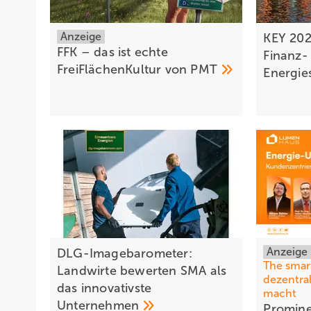
Anzeige
KEY 2026
FFK – das ist echte
Finanz-
FreiFlächenKultur von
PMT
Energie
Anzeige
DLG-Imagebarometer:
The smar
Landwirte bewerten SMA als
dezentra
das innovativste
macht
Unternehmen
Promin