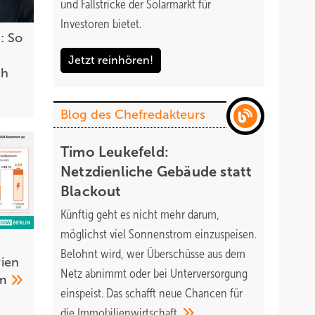
und Fallstricke der Solarmarkt für
Investoren bietet.
: So
Jetzt reinhören!
ch
Blog des Chefredakteurs
Timo Leukefeld:
Netzdienliche Gebäude statt
Blackout
Künftig geht es nicht mehr darum,
möglichst viel Sonnenstrom einzuspeisen.
Belohnt wird, wer Überschüsse aus dem
ien
Netz abnimmt oder bei Unterversorgung
am
einspeist. Das schafft neue Chancen für
die
Immobilienwirtschaft.