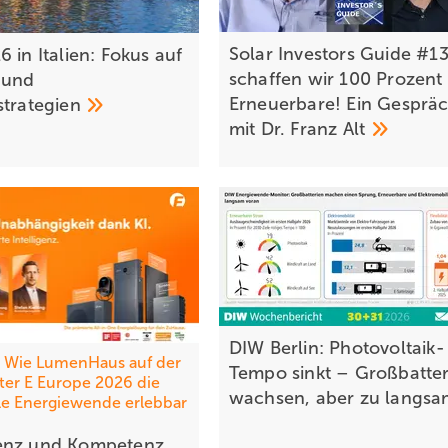
Solar Investors Guide #13
 in Italien: Fokus auf
schaffen wir 100 Prozent
 und
Erneuerbare! Ein Gesprä
strategien
mit Dr. Franz
Alt
DIW Berlin: Photovoltaik-
Wie LumenHaus auf der
Tempo sinkt – Großbatter
ter E Europe 2026 die
wachsen, aber zu
langs
le Energiewende erlebbar
enz und Kompetenz