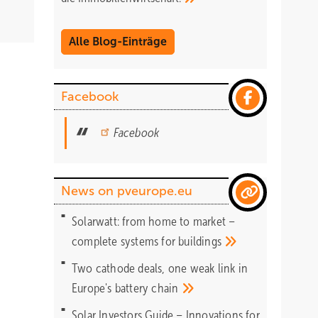
Alle Blog-Einträge
Facebook
Facebook
News on pveurope.eu
Solarwatt: from home to market –
complete systems for
buildings
Two cathode deals, one weak link in
Europe's battery
chain
Solar Investors Guide – Innovations for