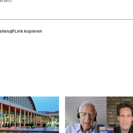
ersen)
eilen
Link kopieren