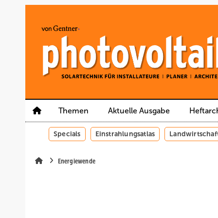
Springe
Springe
Springe
auf
auf
auf
Hauptinhalt
Hauptmenü
SiteSearch
Themen
Aktuelle Ausgabe
Heftarc
Specials
Einstrahlungsatlas
Landwirtschaf
Energiewende