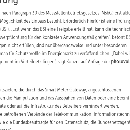
erung
nach Paragraph 30 des Messstellenbetriebsgesetzes (MsbG) erst aktu
glichkeit des Einbaus besteht. Erforderlich hierfür ist eine Prüfun
BSI). „Erst wenn das BSI eine Freigabe erteilt hat, kann die technisc
uverpflichtung für den konkreten Anwendungsfall greifen“, betont BS
gen nicht erfüllen, sind nur übergangsweise und unter besonderen
map für Schutzprofile im Energiemarkt zu veröffentlichen. „Dabei wi
ment im Verteilnetz liegen“, sagt Kohzer auf Anfrage der
photovol
eitszielen, die durch das Smart Meter Gateway, angeschlossenen
len die Manipulation und das Ausspähen von Daten oder eine Beeinf
te oder auf die Infrastruktur des Betreibers verhindert werden.
ie betroffenen Verbände der Telekommunikation, Informationstechn
ie die Bundesbeauftragte für den Datenschutz, die Bundesnetzagen