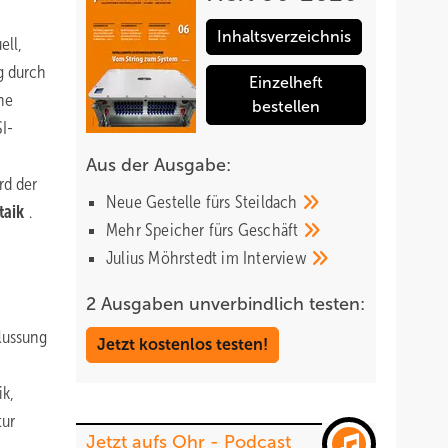
Inhaltsverzeichnis
ell,
g durch
Einzelheft
he
bestellen
I-
Aus der Ausgabe:
rd der
Neue Gestelle fürs
Steildach
taik
.
Mehr Speicher fürs
Geschäft
Julius Möhrstedt im
Interview
2 Ausgaben unverbindlich testen:
lussung
Jetzt kostenlos testen!
ik,
tur
Jetzt aufs Ohr - Podcast